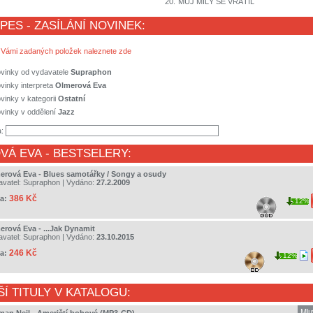
20.
MŮJ MILÝ SE VRÁTIL
 PES - ZASÍLÁNÍ NOVINEK:
 Vámi zadaných položek naleznete zde
ovinky od vydavatele
Supraphon
vinky interpreta
Olmerová Eva
vinky v kategorii
Ostatní
vinky v oddělení
Jazz
a:
VÁ EVA
- BESTSELERY:
erová Eva - Blues samotářky / Songy a osudy
avatel:
Supraphon
| Vydáno:
27.2.2009
386 Kč
a:
12%
erová Eva - ...Jak Dynamit
avatel:
Supraphon
| Vydáno:
23.10.2015
246 Kč
a:
12%
ŠÍ TITULY V KATALOGU:
Mlu