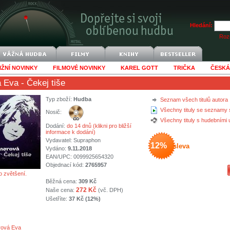
Hledání:
Rozš
IŽNÍ NOVINKY
FILMOVÉ NOVINKY
KAREL GOTT
TRIČKA
ČESKÁ
á Eva
- Čekej tiše
Typ zboží:
Hudba
Seznam všech titulů autora
Všechny tituly se seznamy 
Nosič:
Všechny tituly s hudebními
Dodání:
do 14 dnů (klikni pro bližší
informace k dodání)
Vydavatel:
Supraphon
12%
sleva
Vydáno:
9.11.2018
EAN/UPC: 0099925654320
Objednací kód:
2765957
o zvětšení.
Běžná cena:
309 Kč
272 Kč
Naše cena:
(vč. DPH)
Ušetříte:
37 Kč (12%)
rová Eva