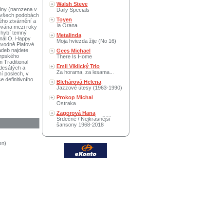
Walsh Steve
niny (narozena v
Daily Specials
e všech podobách
Toyen
ého ztvárnění a
Ia Orana
ována mezi roky
chybí temný
Metalinda
onál O, Happy
Moja hviezda žije (No 16)
ůvodně Piafové
adeb najdete
Gees Michael
ampského
There Is Home
 Traditional
Emil Viklický Trio
edesátých a
Za horama, za lesama...
í poslech, v
 definitivního
Blehárová Helena
Jazzové útesy (1963-1990)
Prokop Michal
Ostraka
Zagorová Hana
Srdečně / Nejkrásnější
šansony 1968-2018
en)