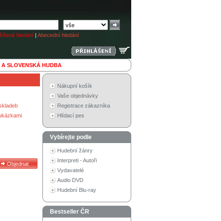
ířené hledání
|
Abecední hledání
 A SLOVENSKÁ HUDBA
Nákupní košík
Vaše objednávky
skladeb
Registrace zákazníka
 ukázkami
Hlídací pes
Vybírejte podle
Hudební žánry
Interpreti - Autoři
Vydavatelé
Audio DVD
Hudební Blu-ray
Bestseller ČR