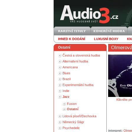
IHNED K DODÁNÍ
LUXUSNÍ BOXY
KN
Olmerov
Ostatní
Česká a slovenská hudba
Alternativní hudba
Americana
Blues
Brazil
Experimentální hudba
Indie
Jazz
Klikněte pr
Fusion
Ostatní
Lidová píseň/Dechovka
Německý šlágr
Psychedelic
interpret:
Olme