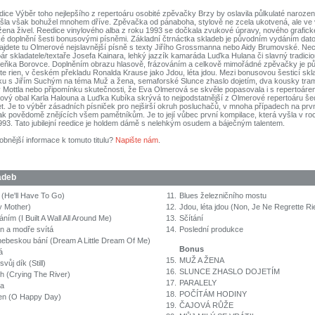
ice Výběr toho nejlepšího z repertoáru osobité zpěvačky Brzy by oslavila půlkulaté naroze
ešla však bohužel mnohem dříve. Zpěvačka od pánaboha, stylově ne zcela ukotvená, ale v
žena živel. Reedice vinylového alba z roku 1993 se dočkala zvukové úpravy, nového grafick
é doplnění šesti bonusovými písněmi. Základní čtrnáctka skladeb je původním vydáním dat
ajdete tu Olmerové nejslavnější písně s texty Jiřího Grossmanna nebo Aidy Brumovské. Ne
ár skladatele/textaře Josefa Kainara, lehký jazzík kamaráda Luďka Hulana či slavný tradici
eňka Borovce. Doplněním obrazu hlasově, frázováním a celkově mimořádné zpěvačky je p
tte rien, v českém překladu Ronalda Krause jako Jdou, léta jdou. Mezi bonusovou šesticí skl
ku s Jiřím Suchým na téma Muž a žena, semaforské Slunce zhaslo dojetím, dva kousky tr
 Mottla nebo připomínku skutečnosti, že Eva Olmerová se skvěle popasovala i s repertoárem
lový obal Karla Halouna a Luďka Kubíka skrývá to nejpodstatnější z Olmerové repertoáru š
. Je to výběr zásadních písniček pro nejširší okruh posluchačů, v mnoha případech na prvn
ak povědomě znějících všem pamětníkům. Je to její vůbec první kompilace, která vyšla v roce
93. Tato jubilejní reedice je holdem dámě s nelehkým osudem a báječným talentem.
obnější informace k tomuto titulu?
Napište nám
.
adeb
 (He'll Have To Go)
11.
Blues železničního mostu
y Mother)
12.
Jdou, léta jdou (Non, Je Ne Regrette Ri
ním (I Built A Wall All Around Me)
13.
Sčítání
n a modře svítá
14.
Poslední produkce
ebeskou bání (Dream A Little Dream Of Me)
Bonus
á
15.
MUŽ A ŽENA
ůj dík (Still)
16.
SLUNCE ZHASLO DOJETÍM
h (Crying The River)
17.
PARALELY
ra
18.
POČÍTÁM HODINY
en (O Happy Day)
19.
ČAJOVÁ RŮŽE