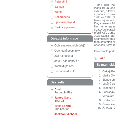
Relaxační
1984 / 2018 Reed
Šanson
lednu 1934), od
výtečná, a také 
World
v podobě CD tak
Nezařazeno
1968 až 1983. N
bluesový reperto
Speciální projekt
Day s textem Zd
Non, je ne regre
Dárkový poukaz
scatovou legrác
písničkáře Jarky
Jazz Studia. Sty
Důležité informace
sedmdesátých let
těch ostatních p
odchodu, tedy 19
Ochrana osobních údajů
Obchodní podmínky
Potřebujete podr
Jak nakupovat
Jazz
Jste u nás poprvé?
Seznam skl
Kontaktujte nás
Dostupnost titulů
1.
Čekej tiše
2.
Matka (M
3.
Slunce shá
Bestseller
4.
Vstává de
5.
Tam pod n
Anvil
6.
Poprcháv
Forged In Fire
7.
Vzdávám sv
James Gang
8.
Druhý bře
Best Of
9.
Černá ká
Tyler Bonnie
10.
Ó, Boží d
The best of
Jackson Michael