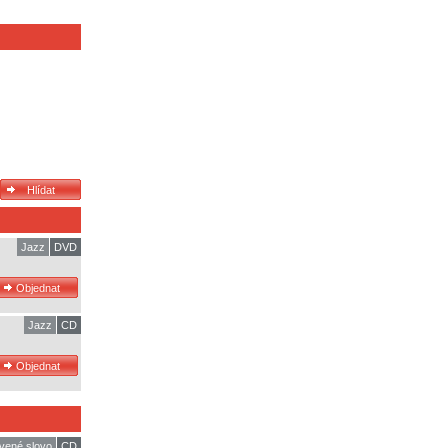
Jazz
DVD
Jazz
CD
vené slovo
CD