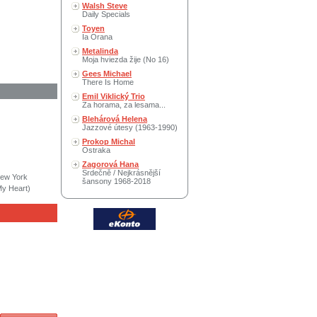
Walsh Steve
Daily Specials
Toyen
Ia Orana
Metalinda
Moja hviezda žije (No 16)
Gees Michael
There Is Home
Emil Viklický Trio
Za horama, za lesama...
Blehárová Helena
Jazzové útesy (1963-1990)
Prokop Michal
Ostraka
Zagorová Hana
Srdečně / Nejkrásnější
New York
šansony 1968-2018
My Heart)