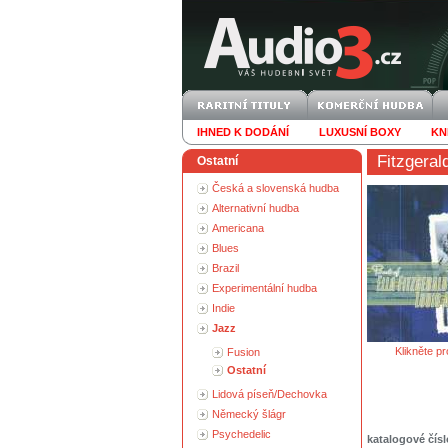
IHNED K DODÁNÍ
LUXUSNÍ BOXY
KN
Fitzgeral
Ostatní
Česká a slovenská hudba
Alternativní hudba
Americana
Blues
Brazil
Experimentální hudba
Indie
Jazz
Klikněte pr
Fusion
Ostatní
Lidová píseň/Dechovka
Německý šlágr
Psychedelic
katalogové čísl