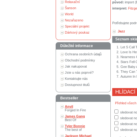
Relaxační
původ:
import 
Šanson
interpret:
Fitzge
World
Nezařazeno
Potřebujete podr
Speciální projekt
Jazz
Dárkový poukaz
Seznam skl
Důležité informace
1.
Let S Call
2.
Love Is He
Ochrana osobních údajů
3.
Nearness 
Obchodní podmínky
4.
Stars Fell
Jak nakupovat
5.
Gee Baby A
6.
They Can 
Jste u nás poprvé?
7.
Autumn In
Kontaktujte nás
Dostupnost titulů
HLÍDACÍ
Bestseller
Přehled všech
Anvil
Forged In Fire
sledovat n
James Gang
sledovat no
Best Of
sledovat no
Tyler Bonnie
The best of
sledovat no
Jackson Michael