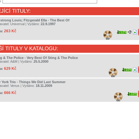
a:
JÍCÍ TITULY:
strong Louis; Fitzgerald Ella - The Best Of
avatel:
Universal
| Vydáno:
22.9.1997
263 Kč
a:
12%
ŠÍ TITULY V KATALOGU:
g & The Police - Very Best Of Sting & The Police
avatel:
A&M
| Vydáno:
25.5.2000
629 Kč
a:
10%
 York Trio - Things We Did Last Summer
avatel:
Venus
| Vydáno:
18.11.2009
666 Kč
a:
10%