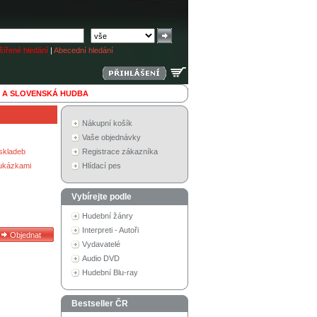
ířené hledání
|
Abecední hledání
 A SLOVENSKÁ HUDBA
Nákupní košík
Vaše objednávky
skladeb
Registrace zákazníka
 ukázkami
Hlídací pes
Vybírejte podle
Hudební žánry
Interpreti - Autoři
Vydavatelé
Audio DVD
Hudební Blu-ray
Bestseller ČR