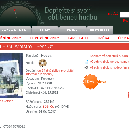
Hledání:
Rozš
IŽNÍ NOVINKY
FILMOVÉ NOVINKY
KAREL GOTT
TRIČKA
ČESKÁ
d E./N. Armstro
- Best Of
Typ zboží:
Hudba
Seznam všech titulů autora
Všechny tituly se seznamy 
Nosič:
Všechny tituly s hudebními
Dodání:
do 14 dnů (klikni pro bližší
informace k dodání)
Vydavatel:
Polygram
10%
sleva
Vydáno:
31.7.1990
EAN/UPC: 0731453790926
Objednací kód:
272551
o zvětšení.
Běžná cena:
339 Kč
305 Kč
Naše cena:
(vč. DPH)
Ušetříte:
34 Kč (10%)
o:
07314 5379092