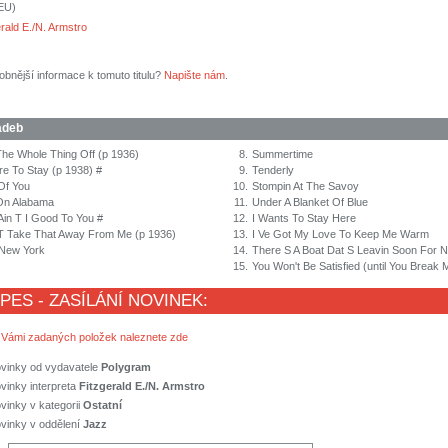
(EU)
rald E./N. Armstro
obnější informace k tomuto titulu?
Napište nám
.
adeb
 The Whole Thing Off (p 1936)
8.
Summertime
re To Stay (p 1938) #
9.
Tenderly
Of You
10.
Stompin At The Savoy
 On Alabama
11.
Under A Blanket Of Blue
in T I Good To You #
12.
I Wants To Stay Here
T Take That Away From Me (p 1936)
13.
I Ve Got My Love To Keep Me Warm
 New York
14.
There S A Boat Dat S Leavin Soon For 
15.
You Won't Be Satisfied (until You Break 
 PES - ZASÍLÁNÍ NOVINEK:
 Vámi zadaných položek naleznete zde
ovinky od vydavatele
Polygram
vinky interpreta
Fitzgerald E./N. Armstro
vinky v kategorii
Ostatní
vinky v oddělení
Jazz