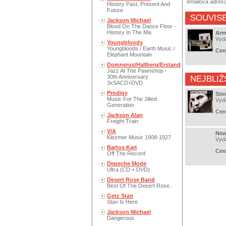
emailová adres
History Past, Present And
Future
SOUVISE
Jackson Michael
Blood On The Dance Floor -
History In The Mix
Arm
Vyd
Youngbloods
Youngbloods / Earth Music /
Cen
Elephant Mountain
Domnerus/Hallberg/Erstand
Jazz At The Pawnshop -
30th Anniversary
NEJBLIŽ
3xSACD+DVD
Prodigy
Stin
Music For The Jilted
Vyd
Generation
Cen
Jackson Alan
Freight Train
V/A
New
Klezmer Music 1908-1927
Vyd
Bartos Karl
Cen
Off The Record
Depeche Mode
Ultra (CD + DVD)
Desert Rose Band
Best Of The Desert Rose..
Getz Stan
Stan Is Here
Jackson Michael
Dangerous