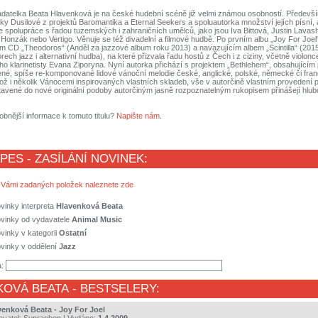
ladatelka Beata Hlavenková je na české hudební scéně již velmi známou osobností. Předevš
y Dusilové z projektů Baromantika a Eternal Seekers a spoluautorka množství jejích písní, a
ze spolupráce s řadou tuzemských i zahraničních umělců, jako jsou Iva Bittová, Justin Lavas
Honzák nebo Vertigo. Věnuje se též divadelní a filmové hudbě. Po prvním albu „Joy For Joel“
ím CD „Theodoros“ (Anděl za jazzové album roku 2013) a navazujícím albem „Scintilla“ (201
ech jazz i alternativní hudba), na které přizvala řadu hostů z Čech i z ciziny, včetně violoncel
o klarinetisty Evana Ziporyna. Nyní autorka přichází s projektem „Bethlehem“, obsahující
vené, spíše re-komponované lidové vánoční melodie české, anglické, polské, německé či fr
ož i několik Vánocemi inspirovaných vlastních skladeb, vše v autorčině vlastním provedení p
tavené do nové originální podoby autorčiným jasně rozpoznatelným rukopisem přinášejí hlub
obnější informace k tomuto titulu?
Napište nám
.
 PES - ZASÍLÁNÍ NOVINEK:
 Vámi zadaných položek naleznete zde
vinky interpreta
Hlavenková Beata
ovinky od vydavatele
Animal Music
vinky v kategorii
Ostatní
vinky v oddělení
Jazz
a:
KOVÁ BEATA
- BESTSELERY:
venková Beata - Joy For Joel