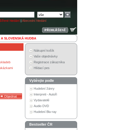
ířené hledání
|
Abecední hledání
 A SLOVENSKÁ HUDBA
Nákupní košík
Vaše objednávky
skladeb
Registrace zákazníka
 ukázkami
Hlídací pes
Vybírejte podle
Hudební žánry
Interpreti - Autoři
Vydavatelé
Audio DVD
Hudební Blu-ray
Bestseller ČR