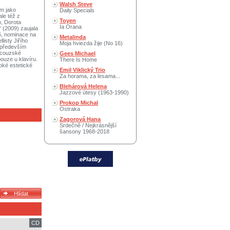
Walsh Steve
ím jako
Daily Specials
le též z
Toyen
h, Dorota
Ia Orana
 (2009) zaujala
5, nominace na
Metalinda
listy Jiřího
Moja hviezda žije (No 16)
m především
ancouzské
Gees Michael
ouze u klavíru.
There Is Home
oké estetické
Emil Viklický Trio
Za horama, za lesama...
Blehárová Helena
Jazzové útesy (1963-1990)
Prokop Michal
Ostraka
Zagorová Hana
Srdečně / Nejkrásnější
šansony 1968-2018
CD