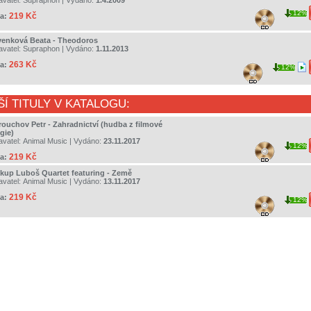
avatel:
Supraphon
| Vydáno:
1.4.2009
12%
219 Kč
a:
venková Beata - Theodoros
avatel:
Supraphon
| Vydáno:
1.11.2013
263 Kč
a:
12%
ŠÍ TITULY V KATALOGU:
rouchov Petr - Zahradnictví (hudba z filmové
ogie)
avatel:
Animal Music
| Vydáno:
23.11.2017
12%
219 Kč
a:
kup Luboš Quartet featuring - Země
avatel:
Animal Music
| Vydáno:
13.11.2017
219 Kč
a:
12%