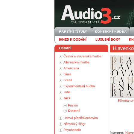
IHNED K DODÁNÍ
LUXUSNÍ BOXY
KN
Hlavenko
Ostatní
Česká a slovenská hudba
Alternativní hudba
Americana
Blues
Brazil
Experimentální hudba
Indie
Jazz
Klikněte pr
Fusion
Ostatní
Lidová píseň/Dechovka
Německý šlágr
Psychedelic
interpret:
Hlave