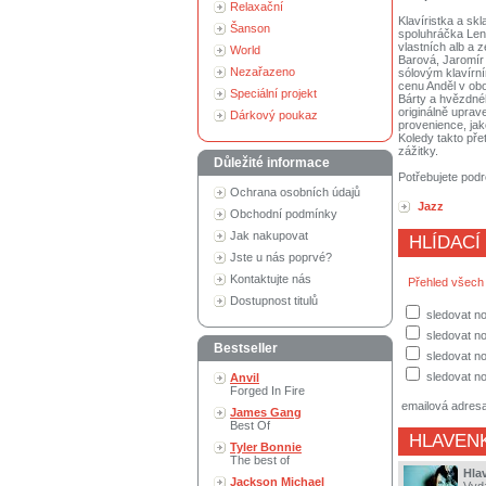
Relaxační
Klavíristka a sk
Šanson
spoluhráčka Lenk
vlastních alb a 
World
Barová, Jaromír 
Nezařazeno
sólovým klavírn
cenu Anděl v obor
Speciální projekt
Bárty a hvězdnéh
originálně upra
Dárkový poukaz
provenience, jak
Koledy takto pře
zážitky.
Důležité informace
Potřebujete podr
Ochrana osobních údajů
Jazz
Obchodní podmínky
Jak nakupovat
HLÍDACÍ
Jste u nás poprvé?
Kontaktujte nás
Přehled všech
Dostupnost titulů
sledovat no
sledovat n
Bestseller
sledovat no
sledovat no
Anvil
Forged In Fire
emailová adres
James Gang
Best Of
HLAVEN
Tyler Bonnie
The best of
Hla
Jackson Michael