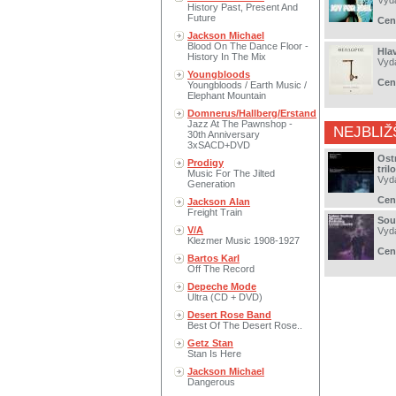
Vyd
History Past, Present And
Future
Cen
Jackson Michael
Blood On The Dance Floor -
Hla
History In The Mix
Vyd
Youngbloods
Cen
Youngbloods / Earth Music /
Elephant Mountain
Domnerus/Hallberg/Erstand
Jazz At The Pawnshop -
NEJBLIŽ
30th Anniversary
3xSACD+DVD
Ost
Prodigy
tril
Music For The Jilted
Vyd
Generation
Cen
Jackson Alan
Freight Train
Sou
V/A
Vyd
Klezmer Music 1908-1927
Cen
Bartos Karl
Off The Record
Depeche Mode
Ultra (CD + DVD)
Desert Rose Band
Best Of The Desert Rose..
Getz Stan
Stan Is Here
Jackson Michael
Dangerous