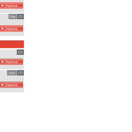
Pop
CD
CD
Jazz
CD