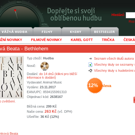
Hledání:
Rozš
IŽNÍ NOVINKY
FILMOVÉ NOVINKY
KAREL GOTT
TRIČKA
ČESKÁ
vá Beata
- Bethlehem
Typ zboží:
Hudba
Seznam všech titulů autora
Všechny tituly se seznamy 
Nosič:
Všechny tituly s hudebními
Dodání:
do 14 dnů (klikni pro bližší
informace k dodání)
Vydavatel:
Animal Music
12%
sleva
Vydáno:
23.11.2017
EAN/UPC: 8594155991310
Objednací kód:
2638167
o zvětšení.
Běžná cena:
299 Kč
263 Kč
Naše cena:
(vč. DPH)
Ušetříte:
36 Kč (12%)
nková Beata