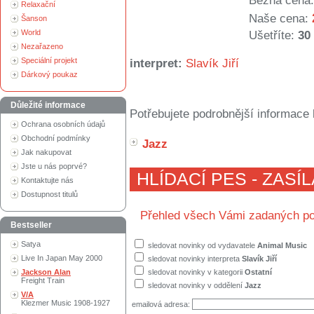
Běžná cena:
Relaxační
Naše cena:
Šanson
World
Ušetříte:
30
Nezařazeno
Speciální projekt
interpret:
Slavík Jiří
Dárkový poukaz
Důležité informace
Potřebujete podrobnější informace 
Ochrana osobních údajů
Obchodní podmínky
Jazz
Jak nakupovat
Jste u nás poprvé?
HLÍDACÍ PES - ZASÍ
Kontaktujte nás
Dostupnost titulů
Přehled všech Vámi zadaných po
Bestseller
Satya
sledovat novinky od vydavatele
Animal Music
Live In Japan May 2000
sledovat novinky interpreta
Slavík Jiří
Jackson Alan
sledovat novinky v kategorii
Ostatní
Freight Train
sledovat novinky v oddělení
Jazz
V/A
Klezmer Music 1908-1927
emailová adresa: