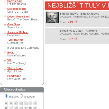
Bartos Karl
NEJBLIŽŠÍ TITULY V
Off The Record
Depeche Mode
Ultra (CD + DVD)
Blue Shadows - Blue Shadows
Desert Rose Band
Vydavatel:
Animal Music
| Vydáno:
30.12.
Best Of The Desert Rose..
219 Kč
Cena:
Getz Stan
Stan Is Here
Bitová Iva & Čikori - At Home
Jackson Michael
Vydavatel:
Indies Scope Records
| Vydán
Dangerous
307 Kč
Cena:
Tyler Bonnie
Greatest Hits
Iii Decades Live Ceremony
Beck
Midnite Vultures
V/A
Man You Swing!
Storm Force
Age Of Fear
Pendragon
Love Over Fear
Abecední index
interpret
vydavatel