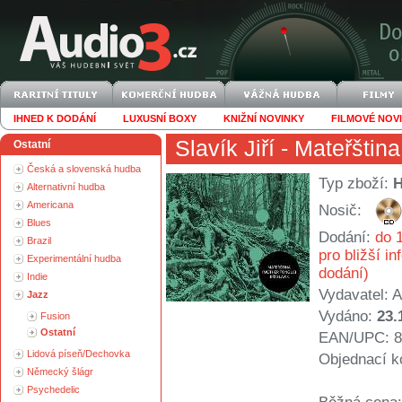
IHNED K DODÁNÍ
LUXUSNÍ BOXY
KNIŽNÍ NOVINKY
FILMOVÉ NOV
Slavík Jiří
- Mateřština
Ostatní
Česká a slovenská hudba
Typ zboží:
Alternativní hudba
Americana
Nosič:
Blues
Dodání:
do 1
Brazil
pro bližší i
Experimentální hudba
dodání)
Indie
Vydavatel:
A
Jazz
Vydáno:
23.
Fusion
Ostatní
EAN/UPC: 8
Lidová píseň/Dechovka
Objednací k
Německý šlágr
Psychedelic