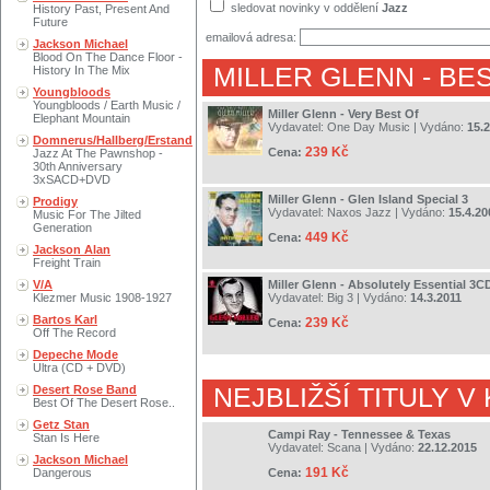
sledovat novinky v oddělení
Jazz
History Past, Present And
Future
emailová adresa:
Jackson Michael
Blood On The Dance Floor -
MILLER GLENN
- BE
History In The Mix
Youngbloods
Youngbloods / Earth Music /
Miller Glenn - Very Best Of
Elephant Mountain
Vydavatel:
One Day Music
| Vydáno:
15.2
Domnerus/Hallberg/Erstand
239 Kč
Cena:
Jazz At The Pawnshop -
30th Anniversary
3xSACD+DVD
Miller Glenn - Glen Island Special 3
Prodigy
Vydavatel:
Naxos Jazz
| Vydáno:
15.4.20
Music For The Jilted
Generation
449 Kč
Cena:
Jackson Alan
Freight Train
V/A
Miller Glenn - Absolutely Essential 3C
Klezmer Music 1908-1927
Vydavatel:
Big 3
| Vydáno:
14.3.2011
Bartos Karl
239 Kč
Cena:
Off The Record
Depeche Mode
Ultra (CD + DVD)
Desert Rose Band
NEJBLIŽŠÍ TITULY V
Best Of The Desert Rose..
Getz Stan
Campi Ray - Tennessee & Texas
Stan Is Here
Vydavatel:
Scana
| Vydáno:
22.12.2015
Jackson Michael
191 Kč
Dangerous
Cena: