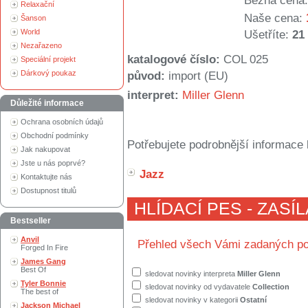
Běžná cena:
Relaxační
Naše cena:
Šanson
World
Ušetříte:
21
Nezařazeno
katalogové číslo:
COL 025
Speciální projekt
Dárkový poukaz
původ:
import (EU)
interpret:
Miller Glenn
Důležité informace
Ochrana osobních údajů
Obchodní podmínky
Potřebujete podrobnější informace 
Jak nakupovat
Jste u nás poprvé?
Jazz
Kontaktujte nás
Dostupnost titulů
HLÍDACÍ PES - ZASÍ
Bestseller
Anvil
Přehled všech Vámi zadaných po
Forged In Fire
James Gang
Best Of
sledovat novinky interpreta
Miller Glenn
Tyler Bonnie
sledovat novinky od vydavatele
Collection
The best of
sledovat novinky v kategorii
Ostatní
Jackson Michael