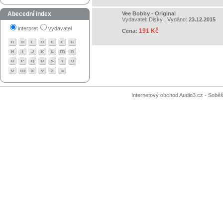
Abecední index
Vee Bobby - Original
Vydavatel:
Disky
| Vydáno:
23.12.2015
interpret
vydavatel
191 Kč
Cena:
Internetový obchod Audio3.cz - Soběši