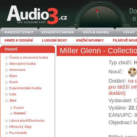
IHNED K DODÁNÍ
LUXUSNÍ BOXY
KNIŽNÍ NOVINKY
FILMOVÉ NOV
Miller Glenn
- Collecti
Ostatní
Česká a slovenská hudba
Typ zboží:
Alternativní hudba
Americana
Nosič:
Blues
Dodání:
na d
Brazil
pro bližší i
Experimentální hudba
dodání)
Indie
Vydavatel:
C
Jazz
Vydáno:
22.
Fusion
Ostatní
EAN/UPC: 8
Lidová píseň/Dechovka
Objednací k
Německý šlágr
Psychedelic