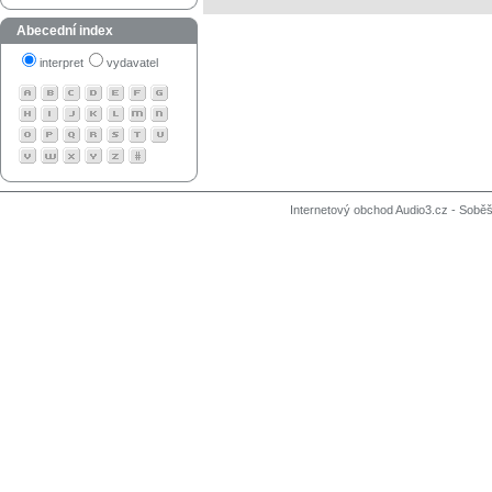
Abecední index
interpret
vydavatel
Internetový obchod Audio3.cz - Soběši