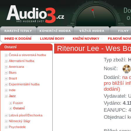
IHNED K DODÁNÍ
LUXUSNÍ BOXY
KNIŽNÍ NOVINKY
FILMOVÉ NOV
Ritenour Lee
- Wes Bo
Ostatní
Česká a slovenská hudba
Typ zboží:
Alternativní hudba
Americana
Nosič:
Blues
Dodání:
na d
Brazil
pro bližší i
Experimentální hudba
dodání)
Indie
Vydavatel:
U
Jazz
Vydáno:
4.1
Fusion
Ostatní
EAN/UPC: 4
Lidová píseň/Dechovka
Objednací k
Německý šlágr
Psychedelic