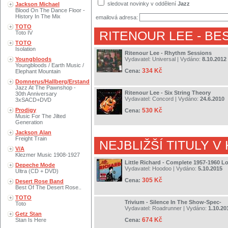
sledovat novinky v oddělení
Jazz
Jackson Michael
Blood On The Dance Floor -
History In The Mix
emailová adresa:
TOTO
RITENOUR LEE
- BE
Toto IV
TOTO
Isolation
Ritenour Lee - Rhythm Sessions
Youngbloods
Vydavatel:
Universal
| Vydáno:
8.10.2012
Youngbloods / Earth Music /
334 Kč
Cena:
Elephant Mountain
Domnerus/Hallberg/Erstand
Jazz At The Pawnshop -
Ritenour Lee - Six String Theory
30th Anniversary
Vydavatel:
Concord
| Vydáno:
24.6.2010
3xSACD+DVD
Prodigy
530 Kč
Cena:
Music For The Jilted
Generation
Jackson Alan
Freight Train
NEJBLIŽŠÍ TITULY V
V/A
Klezmer Music 1908-1927
Little Richard - Complete 1957-1960 
Depeche Mode
Vydavatel:
Hoodoo
| Vydáno:
5.10.2015
Ultra (CD + DVD)
305 Kč
Cena:
Desert Rose Band
Best Of The Desert Rose..
TOTO
Trivium - Silence In The Show-Spec-
Toto
Vydavatel:
Roadrunner
| Vydáno:
1.10.20
Getz Stan
674 Kč
Stan Is Here
Cena: