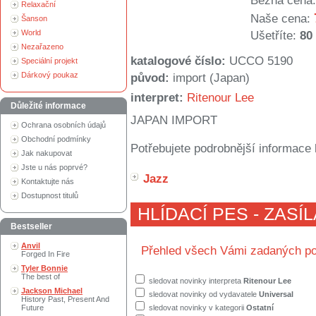
Běžná cena:
Relaxační
Naše cena:
Šanson
World
Ušetříte:
80
Nezařazeno
katalogové číslo:
UCCO 5190
Speciální projekt
Dárkový poukaz
původ:
import (Japan)
interpret:
Ritenour Lee
Důležité informace
JAPAN IMPORT
Ochrana osobních údajů
Obchodní podmínky
Potřebujete podrobnější informace 
Jak nakupovat
Jste u nás poprvé?
Jazz
Kontaktujte nás
Dostupnost titulů
HLÍDACÍ PES - ZASÍ
Bestseller
Anvil
Přehled všech Vámi zadaných po
Forged In Fire
Tyler Bonnie
The best of
sledovat novinky interpreta
Ritenour Lee
Jackson Michael
sledovat novinky od vydavatele
Universal
History Past, Present And
Future
sledovat novinky v kategorii
Ostatní