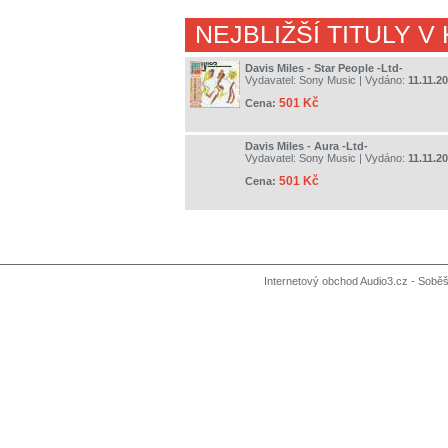
NEJBLIŽŠÍ TITULY V
Davis Miles - Star People -Ltd-
Vydavatel:
Sony Music
| Vydáno:
11.11.2
501 Kč
Cena:
Davis Miles - Aura -Ltd-
Vydavatel:
Sony Music
| Vydáno:
11.11.2
501 Kč
Cena:
Internetový obchod Audio3.cz - Soběši