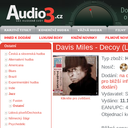
IHNED K DODÁNÍ
LUXUSNÍ BOXY
KNIŽNÍ NOVINKY
FILMOVÉ NOV
Davis Miles
- Decoy (L
Ostatní
Česká a slovenská hudba
Typ zboží:
Alternativní hudba
Americana
Nosič:
Blues
Dodání:
na d
Brazil
pro bližší i
Experimentální hudba
dodání)
Indie
Vydavatel:
S
Jazz
Klikněte pro zvětšení.
Vydáno:
11.
Fusion
Ostatní
EAN/UPC: 4
Lidová píseň/Dechovka
Objednací k
Německý šlágr
Psychedelic