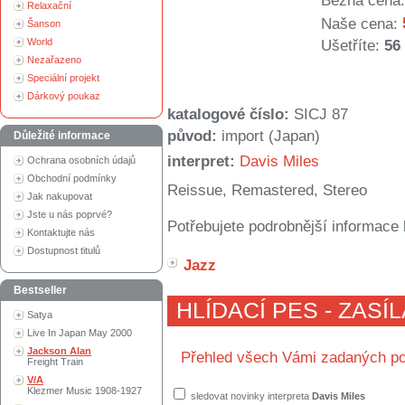
Běžná cena:
Relaxační
Naše cena:
Šanson
World
Ušetříte:
56
Nezařazeno
Speciální projekt
Dárkový poukaz
katalogové číslo:
SICJ 87
původ:
import (Japan)
Důležité informace
interpret:
Davis Miles
Ochrana osobních údajů
Obchodní podmínky
Reissue, Remastered, Stereo
Jak nakupovat
Jste u nás poprvé?
Potřebujete podrobnější informace 
Kontaktujte nás
Dostupnost titulů
Jazz
Bestseller
HLÍDACÍ PES - ZASÍ
Satya
Live In Japan May 2000
Jackson Alan
Přehled všech Vámi zadaných po
Freight Train
V/A
Klezmer Music 1908-1927
sledovat novinky interpreta
Davis Miles