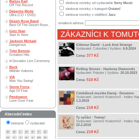
Bartos Karl
sledovat novinky od vydavatele
Sony Music
Off The Record
sledovat novinky v kategorii
Ostatní
Depeche Mode
sledovat novinky v oddělení
Jazz
Ultra (CD + DVD)
Desert Rose Band
emailová adresa:
Best Of The Desert Rose..
Getz Stan
ZÁKAZNÍCI K TOMUT
Stan Is Here
Jackson Michael
Dangerous
Gilmour David - Luck And Strange
Vydavatel:
Columbia
| Vydáno:
6.9.2024
Tyler Bonnie
Greatest Hits
377 Kč
Cena:
Iii Decades Live Ceremony
Beck
Rolling Stones - Hackney Diamonds
Midnite Vultures
Vydavatel:
Polydor
| Vydáno:
20.10.2023
V/A
510 Kč
Cena:
Man You Swing!
Storm Force
Age Of Fear
Cimbálová muzika Danaj - Desatero
Pendragon
Vydavatel:
Jaromír Kratochvíl - Indies H
Love Over Fear
1.3.2019
219 Kč
Cena:
Abecední index
Ty syčáci - Tramp!
Vydavatel:
Jaromír Kratochvíl - Indies H
interpret
vydavatel
22.2.2019
219 Kč
Cena: