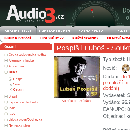
IHNED K DODÁNÍ
LUXUSNÍ BOXY
KNIŽNÍ NOVINKY
FILMOVÉ NOV
Pospíšil Luboš
- Souk
Ostatní
Česká a slovenská hudba
Typ zboží:
Alternativní hudba
Americana
Nosič:
Blues
Dodání:
do 1
Gospel
pro bližší i
Swing
dodání)
Ostatní
Vydavatel:
S
Brazil
Klikněte pro zvětšení.
Vydáno:
26.
Experimentální hudba
Indie
EAN/UPC: 0
Jazz
Objednací k
Lidová píseň/Dechovka
Německý šlágr