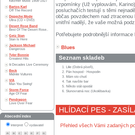
Klezmer Music 1908-1927
vzpomínky (Už vyplouvám, Karino).
Bartos Karl
posluchačích testují s těmi nejnadě
Off The Record
občas povzdechem nad ztracenou lás
Depeche Mode
Ultra (CD + DVD)
vnitřní nadějí, že vaše možná pod
Desert Rose Band
Best Of The Desert Rose..
Potřebujete podrobnější informace 
Getz Stan
Stan Is Here
Jackson Michael
Blues
Dangerous
Tyler Bonnie
Seznam skladeb
Greatest Hits
Iii Decades Live Ceremony
1.
Lilie (Dobrá píseň),
Beck
2.
Pán hospod - Hospodin
Midnite Vultures
3.
Mám sto chutí
V/A
4.
Tak navštiv bar
Man You Swing!
5.
Někdo stál opodál
Storm Force
6.
Slunovratná noc (Ukolébavka)
Age Of Fear
Pendragon
Love Over Fear
HLÍDACÍ PES - ZASÍ
Abecední index
Přehled všech Vámi zadaných po
interpret
vydavatel