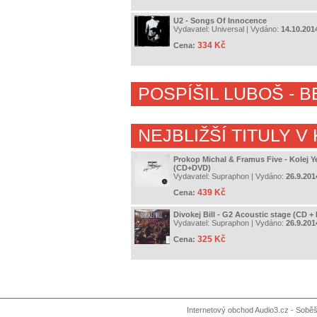
U2 - Songs Of Innocence
Vydavatel:
Universal
| Vydáno:
14.10.201
334 Kč
Cena:
POSPÍŠIL LUBOŠ
- B
NEJBLIŽŠÍ TITULY V
Prokop Michal & Framus Five - Kolej Y
(CD+DVD)
Vydavatel:
Supraphon
| Vydáno:
26.9.201
439 Kč
Cena:
Divokej Bill - G2 Acoustic stage (CD +
Vydavatel:
Supraphon
| Vydáno:
26.9.201
325 Kč
Cena:
Internetový obchod Audio3.cz - Soběši