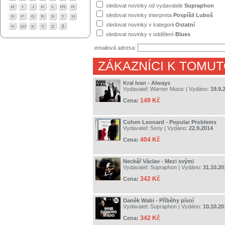
sledovat novinky od vydavatele
Supraphon
sledovat novinky interpreta
Pospíšil Luboš
sledovat novinky v kategorii
Ostatní
sledovat novinky v oddělení
Blues
emailová adresa:
ZÁKAZNÍCI K TOMUT
Kral Ivan - Always
Vydavatel:
Warner Music
| Vydáno:
19.9.
149 Kč
Cena:
Cohen Leonard - Popular Problems
Vydavatel:
Sony
| Vydáno:
22.9.2014
404 Kč
Cena:
Neckář Václav - Mezi svými
Vydavatel:
Supraphon
| Vydáno:
31.10.20
342 Kč
Cena:
Daněk Wabi - Příběhy písní
Vydavatel:
Supraphon
| Vydáno:
10.10.20
342 Kč
Cena: