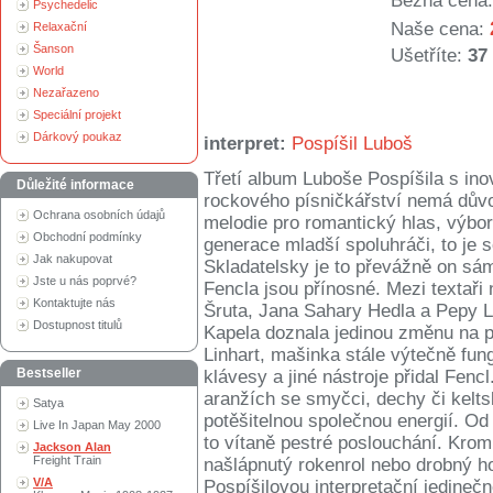
Běžná cena:
Psychedelic
Naše cena:
Relaxační
Šanson
Ušetříte:
37
World
Nezařazeno
Speciální projekt
Dárkový poukaz
interpret:
Pospíšil Luboš
Třetí album Luboše Pospíšila s in
Důležité informace
rockového písničkářství nemá důvod
Ochrana osobních údajů
melodie pro romantický hlas, výborn
Obchodní podmínky
generace mladší spoluhráči, to je
Jak nakupovat
Skladatelsky je to převážně on sá
Jste u nás poprvé?
Fencla jsou přínosné. Mezi textař
Kontaktujte nás
Šruta, Jana Sahary Hedla a Pepy L
Dostupnost titulů
Kapela doznala jedinou změnu na p
Linhart, mašinka stále výtečně fun
Bestseller
klávesy a jiné nástroje přidal Fenc
aranžích se smyčci, dechy či kelts
Satya
potěšitelnou společnou energií. Od
Live In Japan May 2000
to vítaně pestré poslouchání. Krom
Jackson Alan
Freight Train
našlápnutý rokenrol nebo drobný ho
V/A
Pospíšilovou interpretační jedineč