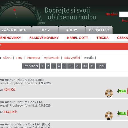
Hledání:
Rozš
IŽNÍ NOVINKY
FILMOVÉ NOVINKY
KAREL GOTT
TRIČKA
ČESKÁ
Y
:
názvu
|
ceny
|
interpreta
|
vydavatele
|
data vydání
|
nosiče
|
Předchozí
1
2
3
4
5
10
20
30
31
Další
wn Arthur - Nature (Digipack)
avatel:
Prophecy
| Vychází:
4.9.2026
404 Kč
a:
10%
wn Arthur - Nature Book Ltd.
avatel:
Prophecy
| Vychází:
4.9.2026
1142 Kč
a:
10%
wn Arthur - Nature Box Ltd. (Box)
avatel:
Prophecy
| Vychází:
4.9.2026