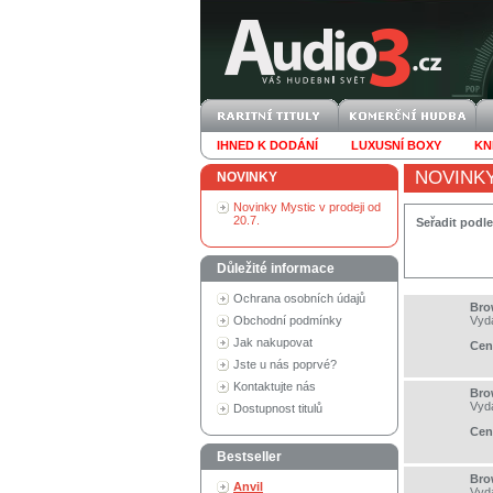
IHNED K DODÁNÍ
LUXUSNÍ BOXY
KN
NOVINK
NOVINKY
Novinky Mystic v prodeji od
20.7.
Seřadit podle
Důležité informace
Ochrana osobních údajů
Bro
Obchodní podmínky
Vyd
Jak nakupovat
Cen
Jste u nás poprvé?
Kontaktujte nás
Bro
Vyd
Dostupnost titulů
Cen
Bestseller
Bro
Anvil
Vyd