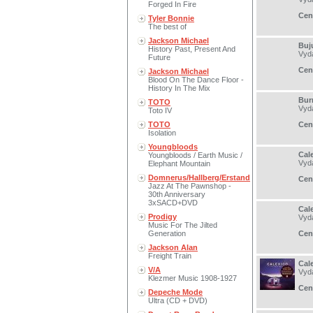
Forged In Fire
Cen
Tyler Bonnie
The best of
Jackson Michael
Buj
History Past, Present And
Vyd
Future
Cen
Jackson Michael
Blood On The Dance Floor -
History In The Mix
Bur
TOTO
Vyd
Toto IV
TOTO
Cen
Isolation
Youngbloods
Cale
Youngbloods / Earth Music /
Vyd
Elephant Mountain
Domnerus/Hallberg/Erstand
Cen
Jazz At The Pawnshop -
30th Anniversary
3xSACD+DVD
Cale
Prodigy
Vyd
Music For The Jilted
Generation
Cen
Jackson Alan
Freight Train
Cale
V/A
Vyd
Klezmer Music 1908-1927
Cen
Depeche Mode
Ultra (CD + DVD)