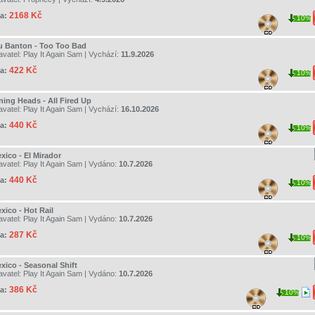
2168 Kč
a:
10%
u Banton - Too Too Bad
avatel:
Play It Again Sam
| Vychází:
11.9.2026
422 Kč
a:
10%
ning Heads - All Fired Up
avatel:
Play It Again Sam
| Vychází:
16.10.2026
440 Kč
a:
10%
xico - El Mirador
avatel:
Play It Again Sam
| Vydáno:
10.7.2026
440 Kč
a:
10%
xico - Hot Rail
avatel:
Play It Again Sam
| Vydáno:
10.7.2026
287 Kč
a:
10%
xico - Seasonal Shift
avatel:
Play It Again Sam
| Vydáno:
10.7.2026
386 Kč
a:
10%