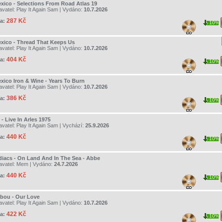
exico - Selections From Road Atlas 19
avatel:
Play It Again Sam
| Vydáno:
10.7.2026
287 Kč
a:
10%
exico - Thread That Keeps Us
avatel:
Play It Again Sam
| Vydáno:
10.7.2026
404 Kč
a:
10%
exico Iron & Wine - Years To Burn
avatel:
Play It Again Sam
| Vydáno:
10.7.2026
386 Kč
a:
10%
- Live In Arles 1975
avatel:
Play It Again Sam
| Vychází:
25.9.2026
440 Kč
a:
10%
diacs - On Land And In The Sea - Abbe
avatel:
Mem
| Vydáno:
24.7.2026
440 Kč
a:
10%
ibou - Our Love
avatel:
Play It Again Sam
| Vydáno:
10.7.2026
422 Kč
a:
10%