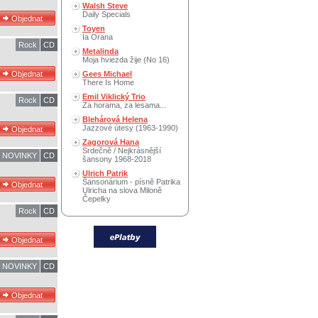
Walsh Steve
Daily Specials
Toyen
Ia Orana
Rock
CD
Metalinda
Moja hviezda žije (No 16)
Gees Michael
There Is Home
Emil Viklický Trio
Rock
CD
Za horama, za lesama...
Blehárová Helena
Jazzové útesy (1963-1990)
Zagorová Hana
Srdečně / Nejkrásnější
NOVINKY
CD
šansony 1968-2018
Ulrich Patrik
Šansonárium - písně Patrika
Ulricha na slova Miloně
Čepelky
Rock
CD
NOVINKY
CD