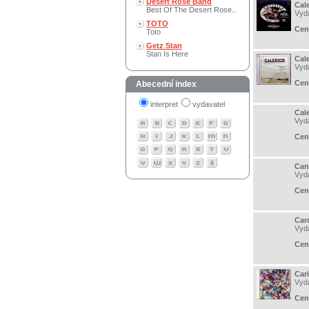
Desert Rose Band
Cal
Best Of The Desert Rose..
Vyd
TOTO
Cen
Toto
Getz Stan
Stan Is Here
Cal
Vyd
Cen
Abecední index
interpret
vydavatel
Cal
Vyd
Cen
Can 
Vyd
Cen
Car
Vyd
Cen
Car
Vyd
Cen