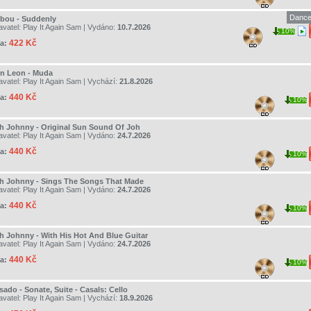
Dance
ibou - Suddenly
avatel:
Play It Again Sam
| Vydáno:
10.7.2026
10%
422 Kč
a:
in Leon - Muda
avatel:
Play It Again Sam
| Vychází:
21.8.2026
440 Kč
a:
10%
h Johnny - Original Sun Sound Of Joh
avatel:
Play It Again Sam
| Vydáno:
24.7.2026
440 Kč
a:
10%
h Johnny - Sings The Songs That Made
avatel:
Play It Again Sam
| Vydáno:
24.7.2026
440 Kč
a:
10%
h Johnny - With His Hot And Blue Guitar
avatel:
Play It Again Sam
| Vydáno:
24.7.2026
440 Kč
a:
10%
sado - Sonate, Suite - Casals: Cello
avatel:
Play It Again Sam
| Vychází:
18.9.2026