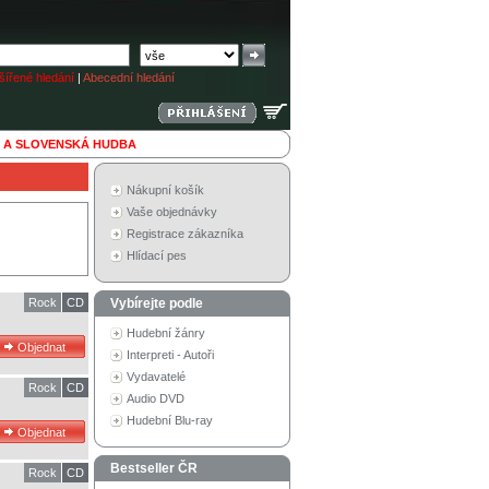
ířené hledání
|
Abecední hledání
 A SLOVENSKÁ HUDBA
Nákupní košík
Vaše objednávky
Registrace zákazníka
Hlídací pes
Rock
CD
Vybírejte podle
Hudební žánry
Interpreti - Autoři
Vydavatelé
Rock
CD
Audio DVD
Hudební Blu-ray
Bestseller ČR
Rock
CD