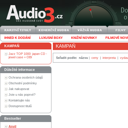
IHNED K DODÁNÍ
LUXUSNÍ BOXY
KNIŽNÍ NOVINKY
FILMOVÉ NOV
KAMPAŇ
KAMPAŇ
Jazz TOP 1000: japan CD -
jewel case + OBI
Seřadit podle:
názvu
|
ceny
|
interpreta
|
vydav
Důležité informace
Ochrana osobních údajů
Obchodní podmínky
Jak nakupovat
Jste u nás poprvé?
Kontaktujte nás
Dostupnost titulů
Bestseller
Anvil