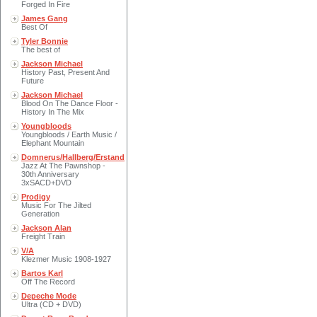
Forged In Fire
James Gang
Best Of
Tyler Bonnie
The best of
Jackson Michael
History Past, Present And
Future
Jackson Michael
Blood On The Dance Floor -
History In The Mix
Youngbloods
Youngbloods / Earth Music /
Elephant Mountain
Domnerus/Hallberg/Erstand
Jazz At The Pawnshop -
30th Anniversary
3xSACD+DVD
Prodigy
Music For The Jilted
Generation
Jackson Alan
Freight Train
V/A
Klezmer Music 1908-1927
Bartos Karl
Off The Record
Depeche Mode
Ultra (CD + DVD)