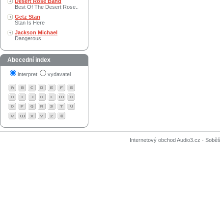
Desert Rose Band
Best Of The Desert Rose..
Getz Stan
Stan Is Here
Jackson Michael
Dangerous
Abecední index
interpret
vydavatel
Internetový obchod Audio3.cz - Soběši