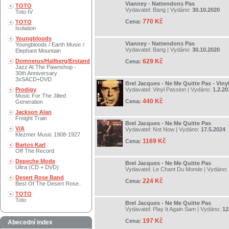
Vianney - Nattendons Pas
TOTO
Vydavatel:
Bang
| Vydáno:
30.10.2020
Toto IV
770 Kč
Cena:
TOTO
Isolation
Youngbloods
Vianney - Nattendons Pas
Youngbloods / Earth Music /
Vydavatel:
Bang
| Vydáno:
30.10.2020
Elephant Mountain
Domnerus/Hallberg/Erstand
629 Kč
Cena:
Jazz At The Pawnshop -
30th Anniversary
3xSACD+DVD
Brel Jacques - Ne Me Quitte Pas - Viny
Prodigy
Vydavatel:
Vinyl Passion
| Vydáno:
1.2.20
Music For The Jilted
440 Kč
Cena:
Generation
Jackson Alan
Freight Train
Brel Jacques - Ne Me Quitte Pas
V/A
Vydavatel:
Not Now
| Vydáno:
17.5.2024
Klezmer Music 1908-1927
1169 Kč
Cena:
Bartos Karl
Off The Record
Depeche Mode
Brel Jacques - Ne Me Quitte Pas
Ultra (CD + DVD)
Vydavatel:
Le Chant Du Monde
| Vydáno:
Desert Rose Band
224 Kč
Cena:
Best Of The Desert Rose..
TOTO
Toto
Brel Jacques - Ne Me Quitte Pas
Vydavatel:
Play It Again Sam
| Vydáno:
12
197 Kč
Cena:
Abecední index