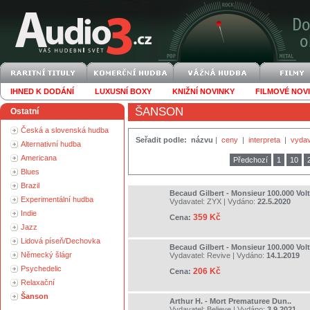
IHNED K DODÁNÍ
LUXUSNÍ BOXY
KNIŽNÍ NOVINKY
FILMOVÉ NOV
ŠANSON
Ostatní
Česká a slovenská hudba
Seřadit podle:
názvu
|
ceny
|
interpreta
|
vydav
Alternativní hudba
Americana
Předchozí
1
10
Blues
Brazil
Becaud Gilbert - Monsieur 100.000 Vol
Experimentální hudba
Vydavatel:
ZYX
| Vydáno:
22.5.2020
Indie
359 Kč
Cena:
Jazz
Lidová píseň/Dechovka
Becaud Gilbert - Monsieur 100.000 Vol
Německý šlágr
Vydavatel:
Revive
| Vydáno:
14.1.2019
Psychedelic
206 Kč
Cena:
Relaxační
Šanson
Arthur H. - Mort Prematuree Dun..
Vydavatel:
Believe
| Vydáno:
3.9.2021