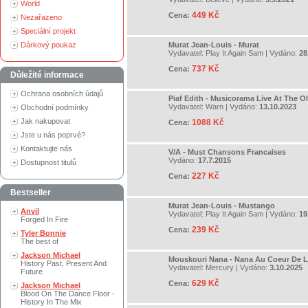
World
449 Kč
Cena:
Nezařazeno
Speciální projekt
Dárkový poukaz
Murat Jean-Louis - Murat
Vydavatel:
Play It Again Sam
| Vydáno:
28
737 Kč
Cena:
Důležité informace
Ochrana osobních údajů
Piaf Edith - Musicorama Live At The O
Vydavatel:
Warn
| Vydáno:
13.10.2023
Obchodní podmínky
Jak nakupovat
1088 Kč
Cena:
Jste u nás poprvé?
Kontaktujte nás
V/A - Must Chansons Francaises
Vydáno:
17.7.2015
Dostupnost titulů
227 Kč
Cena:
Bestseller
Murat Jean-Louis - Mustango
Anvil
Vydavatel:
Play It Again Sam
| Vydáno:
19
Forged In Fire
239 Kč
Cena:
Tyler Bonnie
The best of
Jackson Michael
Mouskouri Nana - Nana Au Coeur De 
History Past, Present And
Vydavatel:
Mercury
| Vydáno:
3.10.2025
Future
629 Kč
Cena:
Jackson Michael
Blood On The Dance Floor -
History In The Mix