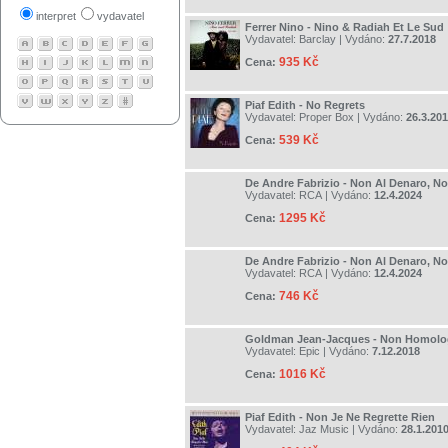
interpret
vydavatel
Ferrer Nino - Nino & Radiah Et Le Sud
Vydavatel:
Barclay
| Vydáno:
27.7.2018
935 Kč
Cena:
Piaf Edith - No Regrets
Vydavatel:
Proper Box
| Vydáno:
26.3.20
539 Kč
Cena:
De Andre Fabrizio - Non Al Denaro, No
Vydavatel:
RCA
| Vydáno:
12.4.2024
1295 Kč
Cena:
De Andre Fabrizio - Non Al Denaro, No
Vydavatel:
RCA
| Vydáno:
12.4.2024
746 Kč
Cena:
Goldman Jean-Jacques - Non Homol
Vydavatel:
Epic
| Vydáno:
7.12.2018
1016 Kč
Cena:
Piaf Edith - Non Je Ne Regrette Rien
Vydavatel:
Jaz Music
| Vydáno:
28.1.201