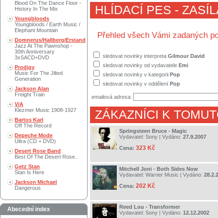
Blood On The Dance Floor -
HLÍDACÍ PES - ZASÍ
History In The Mix
Youngbloods
Youngbloods / Earth Music /
Elephant Mountain
Přehled všech Vámi zadaných po
Domnerus/Hallberg/Erstand
Jazz At The Pawnshop -
30th Anniversary
sledovat novinky interpreta
Gilmour David
3xSACD+DVD
sledovat novinky od vydavatele
Emi
Prodigy
Music For The Jilted
sledovat novinky v kategorii
Pop
Generation
sledovat novinky v oddělení
Pop
Jackson Alan
Freight Train
emailová adresa:
V/A
Klezmer Music 1908-1927
ZÁKAZNÍCI K TOMUT
Bartos Karl
Off The Record
Springsteen Bruce - Magic
Depeche Mode
Vydavatel:
Sony
| Vydáno:
27.9.2007
Ultra (CD + DVD)
323 Kč
Cena:
Desert Rose Band
Best Of The Desert Rose..
Getz Stan
Mitchell Joni - Both Sides Now
Stan Is Here
Vydavatel:
Warner Music
| Vydáno:
28.2.
Jackson Michael
202 Kč
Cena:
Dangerous
Reed Lou - Transformer
Abecední index
Vydavatel:
Sony
| Vydáno:
12.12.2002