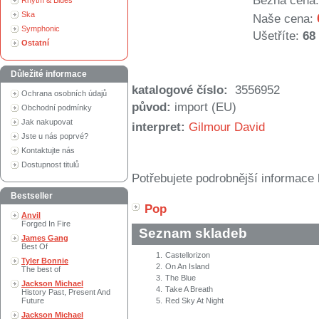
Běžná cena:
Rhytm & Blues
Ska
Naše cena:
Symphonic
Ušetříte:
68
Ostatní
Důležité informace
katalogové číslo:
3556952
Ochrana osobních údajů
původ:
import (EU)
Obchodní podmínky
Jak nakupovat
interpret:
Gilmour David
Jste u nás poprvé?
Kontaktujte nás
Dostupnost titulů
Potřebujete podrobnější informace 
Bestseller
Pop
Anvil
Forged In Fire
Seznam skladeb
James Gang
Best Of
1.
Castellorizon
Tyler Bonnie
2.
On An Island
The best of
3.
The Blue
Jackson Michael
4.
Take A Breath
History Past, Present And
Future
5.
Red Sky At Night
Jackson Michael