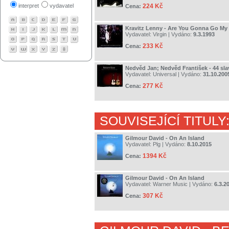
interpret
vydavatel
224 Kč
Cena:
Kravitz Lenny - Are You Gonna Go My
Vydavatel:
Virgin
| Vydáno:
9.3.1993
233 Kč
Cena:
Nedvěd Jan; Nedvěd František - 44 sl
Vydavatel:
Universal
| Vydáno:
31.10.200
277 Kč
Cena:
SOUVISEJÍCÍ TITULY
Gilmour David - On An Island
Vydavatel:
Plg
| Vydáno:
8.10.2015
1394 Kč
Cena:
Gilmour David - On An Island
Vydavatel:
Warner Music
| Vydáno:
6.3.2
307 Kč
Cena: