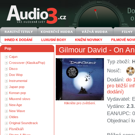
IHNED K DODÁNÍ
LUXUSNÍ BOXY
KNIŽNÍ NOVINKY
FILMOVÉ NOV
Gilmour David
- On An
Pop
Cajun
Typ zboží:
Crossover (Klasika/Pop)
Disco
Nosič:
Doo Wop
Dodání:
do 1
Instrumental
pro bližší i
Japan pop
dodání)
Korean pop
Vydavatel:
E
Mluvené slovo
Klikněte pro zvětšení.
New Age
Vydáno:
2.3
New Wave
EAN/UPC: 0
Oldies
Objednací k
Original Soundtrack
Písničkáři