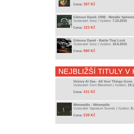
307 Kč
Cena:
Gilmour David; ORB - Metallic Sphere
Vydavatel:
Sony
| Vydáno:
7.10.2010
323 Kč
Cena:
Gilmour David - Rattle That Lock
Vydavatel:
Sony
| Vydáno:
18.9.2015
980 Kč
Cena:
NEJBLIŽŠÍ TITULY V
Victory At Sea - All Your Things Gone
Vydavatel:
Gern Blandsten
| Vydáno:
19.
431 Kč
Cena:
Winterpills - Winterpills
Vydavatel:
Signature Sounds
| Vydáno:
9.
539 Kč
Cena: