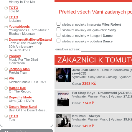
History In The Mix
TOTO
Přehled všech Vámi zadaných po
Toto IV
TOTO
Isolation
sledovat novinky interpreta
Miles Robert
Youngbloods
Youngbloods / Earth Music /
sledovat novinky od vydavatele
Sony
Elephant Mountain
sledovat novinky v kategorii
Dance
Domnerus/Hallberg/Erstand
sledovat novinky v oddělení
Dance
Jazz At The Pawnshop -
30th Anniversary
emailová adresa:
3xSACD+DVD
Prodigy
ZÁKAZNÍCI K TOMUT
Music For The Jilted
Generation
Jackson Alan
Jarre Jean-Michel - Live In Bratislava 
Freight Train
ray+2CD)
Vydavatel:
Sony Music Catalog
| Vydáno:
V/A
Klezmer Music 1908-1927
2393 Kč
Cena:
Bartos Karl
Off The Record
Pet Shop Boys - Dreamworld (2CD+Blu
Vydavatel:
Warner Music
| Vydáno:
27.2.
Depeche Mode
Ultra (CD + DVD)
774 Kč
Cena:
Desert Rose Band
Best Of The Desert Rose..
Kral Ivan - Always
TOTO
Vydavatel:
Warner Music
| Vydáno:
19.9.
Toto
149 Kč
Cena: