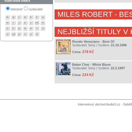
Abecední index
interpret
vydavatel
MILES ROBERT
- BE
NEJBLIŽŠÍ TITULY V
Rondo Veneziano - Best Of
Vydavatel:
Sony
| Vydáno:
21.10.1996
278 Kč
Cena:
Baker Chet - White Blues
Vydavatel:
Sony
| Vydáno:
22.2.1997
224 Kč
Cena:
Internetový obchod Audio3.cz - Soběši