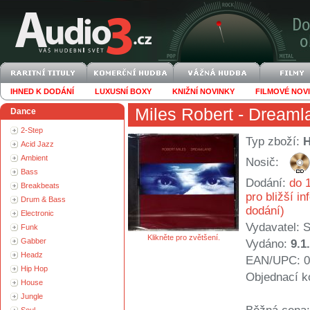
IHNED K DODÁNÍ
LUXUSNÍ BOXY
KNIŽNÍ NOVINKY
FILMOVÉ NOV
Miles Robert
- Dreaml
Dance
2-Step
Typ zboží:
Acid Jazz
Ambient
Nosič:
Bass
Dodání:
do 1
Breakbeats
pro bližší i
Drum & Bass
dodání)
Electronic
Vydavatel:
S
Funk
Klikněte pro zvětšení.
Gabber
Vydáno:
9.1
Headz
EAN/UPC: 0
Hip Hop
Objednací k
House
Jungle