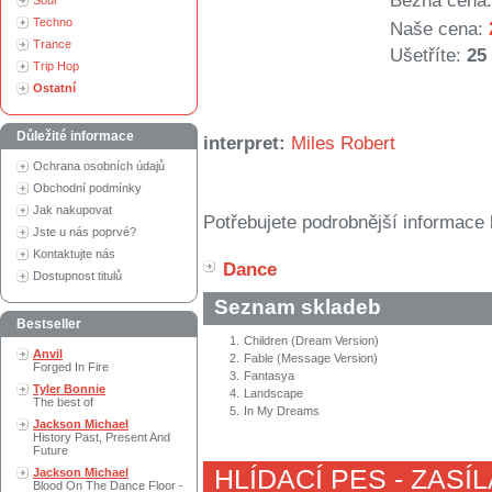
Běžná cena:
Soul
Techno
Naše cena:
Trance
Ušetříte:
25
Trip Hop
Ostatní
Důležité informace
interpret:
Miles Robert
Ochrana osobních údajů
Obchodní podmínky
Jak nakupovat
Potřebujete podrobnější informace 
Jste u nás poprvé?
Kontaktujte nás
Dance
Dostupnost titulů
Seznam skladeb
Bestseller
1.
Children (Dream Version)
Anvil
2.
Fable (Message Version)
Forged In Fire
3.
Fantasya
Tyler Bonnie
4.
Landscape
The best of
5.
In My Dreams
Jackson Michael
History Past, Present And
Future
HLÍDACÍ PES - ZASÍ
Jackson Michael
Blood On The Dance Floor -