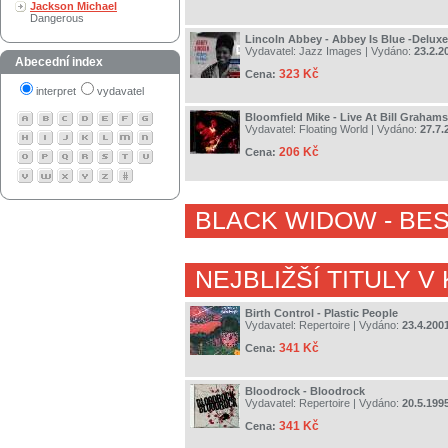
Jackson Michael
Dangerous
Lincoln Abbey - Abbey Is Blue -Deluxe
Vydavatel:
Jazz Images
| Vydáno:
23.2.2
Abecední index
323 Kč
Cena:
interpret
vydavatel
Bloomfield Mike - Live At Bill Graham
Vydavatel:
Floating World
| Vydáno:
27.7.
206 Kč
Cena:
BLACK WIDOW
- BE
NEJBLIŽŠÍ TITULY V
Birth Control - Plastic People
Vydavatel:
Repertoire
| Vydáno:
23.4.200
341 Kč
Cena:
Bloodrock - Bloodrock
Vydavatel:
Repertoire
| Vydáno:
20.5.199
341 Kč
Cena: