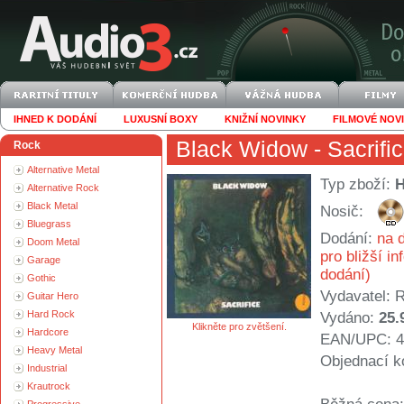
IHNED K DODÁNÍ
LUXUSNÍ BOXY
KNIŽNÍ NOVINKY
FILMOVÉ NOV
Black Widow
- Sacrifi
Rock
Alternative Metal
Typ zboží:
Alternative Rock
Black Metal
Nosič:
Bluegrass
Dodání:
na d
Doom Metal
pro bližší i
Garage
dodání)
Gothic
Vydavatel:
R
Guitar Hero
Hard Rock
Vydáno:
25.
Klikněte pro zvětšení.
Hardcore
EAN/UPC: 4
Heavy Metal
Objednací k
Industrial
Krautrock