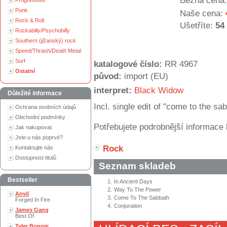
Běžná cena:
Progressive
Punk
Naše cena:
Rock & Roll
Ušetříte:
54
Rockabilly/Psychobilly
Southern (jižanský) rock
Speed/Thrash/Death Metal
Surf
katalogové číslo:
RR 4967
Ostatní
původ:
import (EU)
interpret:
Black Widow
Důležité informace
Incl. single edit of "come to the sa
Ochrana osobních údajů
Obchodní podmínky
Potřebujete podrobnější informace 
Jak nakupovat
Jste u nás poprvé?
Rock
Kontaktujte nás
Dostupnost titulů
Seznam skladeb
Bestseller
1.
In Ancient Days
2.
Way To The Power
Anvil
3.
Come To The Sabbath
Forged In Fire
4.
Conjuration
James Gang
Best Of
Tyler Bonnie