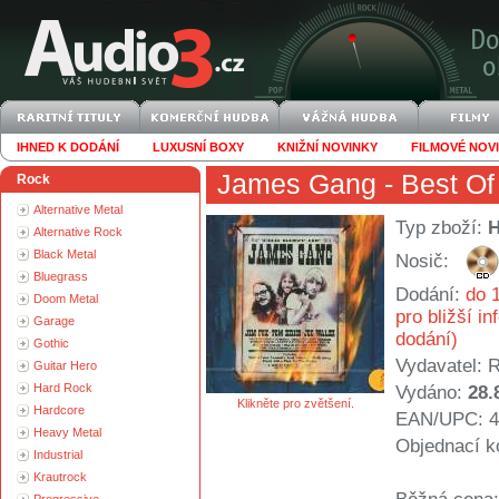
IHNED K DODÁNÍ
LUXUSNÍ BOXY
KNIŽNÍ NOVINKY
FILMOVÉ NOV
James Gang
- Best Of
Rock
Alternative Metal
Typ zboží:
Alternative Rock
Black Metal
Nosič:
Bluegrass
Dodání:
do 1
Doom Metal
pro bližší i
Garage
dodání)
Gothic
Vydavatel:
R
Guitar Hero
Hard Rock
Vydáno:
28.
Klikněte pro zvětšení.
Hardcore
EAN/UPC: 4
Heavy Metal
Objednací k
Industrial
Krautrock