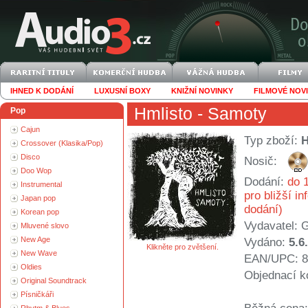
IHNED K DODÁNÍ
LUXUSNÍ BOXY
KNIŽNÍ NOVINKY
FILMOVÉ NOV
Hmlisto
- Samoty
Pop
Cajun
Typ zboží:
Crossover (Klasika/Pop)
Disco
Nosič:
Doo Wop
Dodání:
do 1
Instrumental
pro bližší i
Japan pop
dodání)
Korean pop
Vydavatel:
G
Mluvené slovo
New Age
Vydáno:
5.6
Klikněte pro zvětšení.
New Wave
EAN/UPC: 8
Oldies
Objednací k
Original Soundtrack
Písničkáři