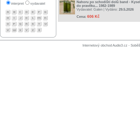
Nahoru po schodišti dolů band - Kysel
interpret
vydavatel
do pravěku... 1982-1989
Vydavatel:
Galen
| Vydáno:
29.5.2026
606 Kč
Cena:
Internetový obchod Audio3.cz - Soběši