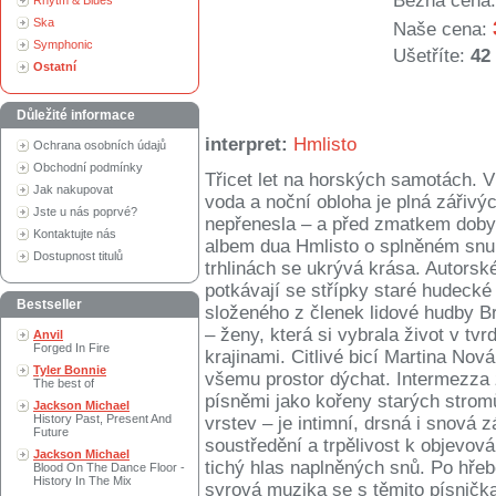
Běžná cena:
Rhytm & Blues
Ska
Naše cena:
Symphonic
Ušetříte:
42
Ostatní
Důležité informace
interpret:
Hmlisto
Ochrana osobních údajů
Obchodní podmínky
Třicet let na horských samotách. 
Jak nakupovat
voda a noční obloha je plná zářivýc
Jste u nás poprvé?
nepřenesla – a před zmatkem doby
Kontaktujte nás
albem dua Hmlisto o splněném snu, 
Dostupnost titulů
trhlinách se ukrývá krása. Autors
potkávají se střípky staré hudecké
Bestseller
složeného z členek lidové hudby B
– ženy, která si vybrala život v tv
Anvil
Forged In Fire
krajinami. Citlivé bicí Martina No
Tyler Bonnie
všemu prostor dýchat. Intermezza 
The best of
písněmi jako kořeny starých str
Jackson Michael
History Past, Present And
vrstev – je intimní, drsná i snová 
Future
soustředění a trpělivost k objevov
Jackson Michael
tichý hlas naplněných snů. Po hřeb
Blood On The Dance Floor -
History In The Mix
syrová muzika se s těmito písničk