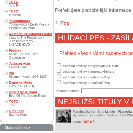
TOTO
Toto IV
Potřebujete podrobnější informace 
TOTO
Isolation
Youngbloods
Pop
Youngbloods / Earth Music /
Elephant Mountain
Domnerus/Hallberg/Erstand
HLÍDACÍ PES - ZASÍ
Jazz At The Pawnshop -
30th Anniversary
3xSACD+DVD
Prodigy
Přehled všech Vámi zadaných po
Music For The Jilted
Generation
Jackson Alan
sledovat novinky od vydavatele
Galen
Freight Train
sledovat novinky interpreta
Hmlisto
V/A
Klezmer Music 1908-1927
sledovat novinky v kategorii
Pop
Depeche Mode
sledovat novinky v oddělení
Pop
Ultra (CD + DVD)
emailová adresa:
Desert Rose Band
Best Of The Desert Rose..
NEJBLIŽŠÍ TITULY V
TOTO
Toto
Getz Stan
Matejča Daniel; Šulc Martin - Piazzolla
Stan Is Here
Vydavatel:
Supraphon
| Vydáno:
19.6.202
307 Kč
Cena:
Abecední index