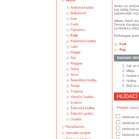
World
Venku se stmívá 
Arabská hudba
kdy Adéla Orlová
Bollywood
nejintimnější my
Dub
Album, které má 
Fado
Terezie Kovalová
symbolicky připo
Flamenco
Folk
Potřebujete podr
Kubánská hudba
Folk
Latin
Pop
Ragga
Seznam skl
Rai
Reggae
1.
Jak se t
Salsa
2.
Miluju
Soca
3.
Hodná h
Španělská hudba
4.
Hrdina
Tango
5.
Buď tu 
Tropical
HLÍDACÍ
Vánoční hudba
Zydeco
Přehled všech
Židovská hudba
Židovští umělci
sledovat no
Ostatní
sledovat n
Nezařazeno
sledovat no
Speciální projekt
sledovat no