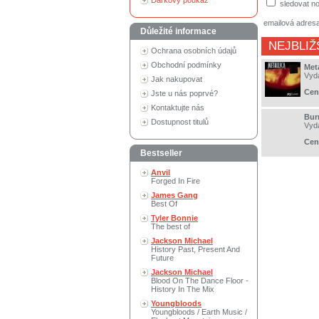
Dárkový poukaz
sledovat no
emailová adres
Důležité informace
NEJBLIŽ
Ochrana osobních údajů
Obchodní podmínky
Meta
Vyd
Jak nakupovat
Cen
Jste u nás poprvé?
Kontaktujte nás
Bur
Dostupnost titulů
Vyd
Cen
Bestseller
Anvil
Forged In Fire
James Gang
Best Of
Tyler Bonnie
The best of
Jackson Michael
History Past, Present And
Future
Jackson Michael
Blood On The Dance Floor -
History In The Mix
Youngbloods
Youngbloods / Earth Music /