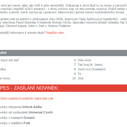
není jen název alba, ale i klíč k jeho atmosféře. Odkazuje k písni Buď tu se mnou a zárov
 nachází největší tvůrčí inspiraci - v tichu večera, kdy se den pomalu uzavírá. Právě tehdy vz
šlenky a písně, které zachycují zastavení, bilancování i jemné emoce každodenního života.
ambici stát se jedním z překvapení roku 2026, doprovází řada špičkových hudebníků - violon
, klavírista Pavel Sotoniak či bubeník Roman Vícha. Speciální moment přináší skladba Tak hr
jují i členové kapely Jelen v čele s Jindrou Polákem.
obnější informace k tomuto titulu?
Napište nám
.
adeb
i beze mě daří
6.
Oba víme
7.
Tak hraj (ft. Jelen)
olka
8.
Jsem tvá (Svatební)
9.
Ta
se mnou
10.
Jiná
 PES - ZASÍLÁNÍ NOVINEK:
 Vámi zadaných položek naleznete zde
vinky interpreta
Orlová Adéla
ovinky od vydavatele
Universal Czech
vinky v kategorii
Ostatní
vinky v oddělení
Folk