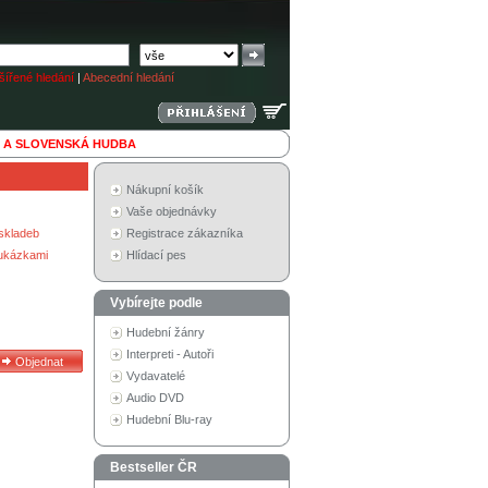
ířené hledání
|
Abecední hledání
 A SLOVENSKÁ HUDBA
Nákupní košík
Vaše objednávky
skladeb
Registrace zákazníka
 ukázkami
Hlídací pes
Vybírejte podle
Hudební žánry
Interpreti - Autoři
Vydavatelé
Audio DVD
Hudební Blu-ray
Bestseller ČR