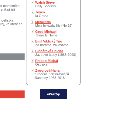
Walsh Steve
eň k momentům,
Daily Specials
nikají její
Toyen
Ia Orana
cellistka
Metalinda
aj, ve které se
Moja hviezda žije (No 16)
Gees Michael
There Is Home
Emil Viklický Trio
Za horama, za lesama...
Blehárová Helena
Jazzové útesy (1963-1990)
Prokop Michal
Ostraka
Zagorová Hana
Srdečně / Nejkrásnější
šansony 1968-2018