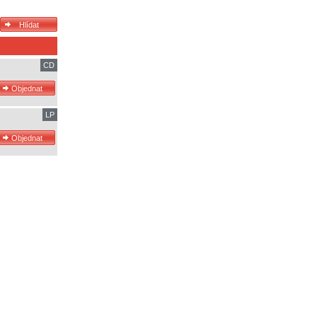
CD
LP