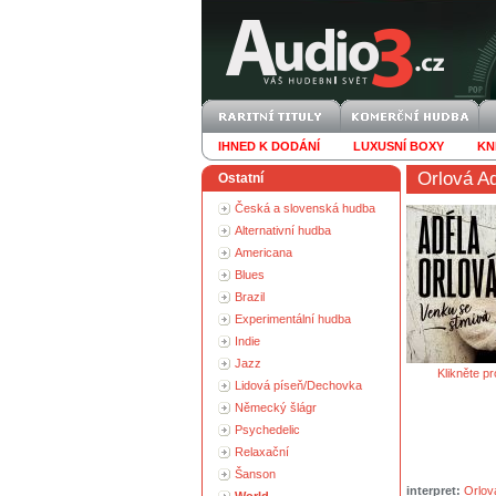
IHNED K DODÁNÍ
LUXUSNÍ BOXY
KN
Orlová A
Ostatní
Česká a slovenská hudba
Alternativní hudba
Americana
Blues
Brazil
Experimentální hudba
Indie
Jazz
Klikněte pr
Lidová píseň/Dechovka
Německý šlágr
Psychedelic
Relaxační
Šanson
interpret:
Orlov