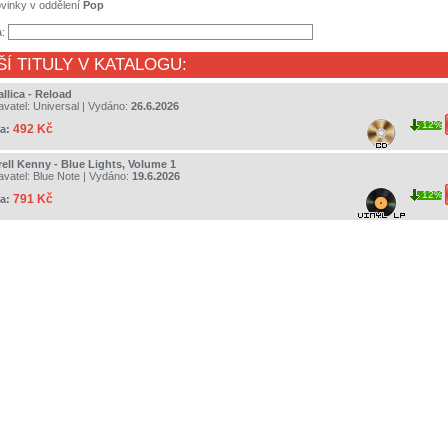
vinky v oddělení
Pop
a:
ŠÍ TITULY V KATALOGU:
llica - Reload
avatel:
Universal
| Vydáno:
26.6.2026
12%
492 Kč
a:
rell Kenny - Blue Lights, Volume 1
avatel:
Blue Note
| Vydáno:
19.6.2026
12%
791 Kč
a: