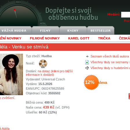
Hledání:
Rozš
IŽNÍ NOVINKY
FILMOVÉ NOVINKY
KAREL GOTT
TRIČKA
ČESKÁ
déla
- Venku se stmívá
Typ zboží:
Hudba
Seznam všech titulů autora
Všechny tituly se seznamy 
Nosič:
Všechny tituly s hudebními
Dodání:
na dotaz (klikni pro bližší
informace k dodání)
Vydavatel:
Universal Czech
12%
sleva
Vydáno:
15.5.2026
EAN/UPC: 0602478625589
Objednací kód:
3555502
o zvětšení.
Běžná cena:
499 Kč
439 Kč
Naše cena:
(vč. DPH)
Ušetříte:
60 Kč (12%)
á Adéla