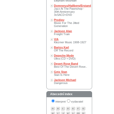
Elephant Mountain
Domnerus/Hallberg/Erstand
Jazz At The Pawnshop -
30th Anniversary
3xSACD+DVD
Prodigy
Music For The Jilted
Generation
Jackson Alan
Freight Train
V/A
Klezmer Music 1908-1927
Bartos Karl
Off The Record
Depeche Mode
Ultra (CD + DVD)
Desert Rose Band
Best Of The Desert Rose..
Getz Stan
Stan Is Here
Jackson Michael
Dangerous
Abecední index
interpret
vydavatel