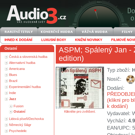
IHNED K DODÁNÍ
LUXUSNÍ BOXY
KNIŽNÍ NOVINKY
FILMOVÉ NOV
ASPM
;
Spálený Jan
- 
Ostatní
edition)
Česká a slovenská hudba
Alternativní hudba
Americana
Typ zboží:
Blues
Nosič:
Brazil
Experimentální hudba
Dodání:
Indie
PŘEDOBJE
Jazz
(klikni pro b
k dodání)
Fusion
Ostatní
Klikněte pro zvětšení.
Vydavatel:
W
Lidová píseň/Dechovka
Vychází:
4.
Německý šlágr
EAN/UPC: 5
Psychedelic