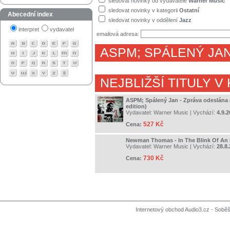
sledovat novinky od vydavatele
Warner Music
sledovat novinky v kategorii
Ostatní
Abecední index
sledovat novinky v oddělení
Jazz
interpret
vydavatel
emailová adresa:
ASPM
;
SPÁLENÝ JA
NEJBLIŽŠÍ TITULY V
ASPM; Spálený Jan - Zpráva odeslána
edition)
Vydavatel:
Warner Music
| Vychází:
4.9.
527 Kč
Cena:
Newman Thomas - In The Blink Of An
Vydavatel:
Warner Music
| Vychází:
28.8
730 Kč
Cena:
Internetový obchod Audio3.cz - Soběši