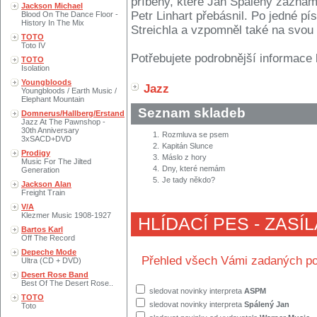
příběhy, které Jan Spálený zazname
Jackson Michael
Petr Linhart přebásnil. Po jedné p
Blood On The Dance Floor -
History In The Mix
Streichla a vzpomněl také na svou
TOTO
Toto IV
Potřebujete podrobnější informace 
TOTO
Isolation
Youngbloods
Jazz
Youngbloods / Earth Music /
Elephant Mountain
Seznam skladeb
Domnerus/Hallberg/Erstand
Jazz At The Pawnshop -
30th Anniversary
1.
Rozmluva se psem
3xSACD+DVD
2.
Kapitán Slunce
Prodigy
3.
Máslo z hory
Music For The Jilted
4.
Dny, které nemám
Generation
5.
Je tady někdo?
Jackson Alan
Freight Train
V/A
Klezmer Music 1908-1927
HLÍDACÍ PES - ZASÍ
Bartos Karl
Off The Record
Depeche Mode
Přehled všech Vámi zadaných po
Ultra (CD + DVD)
Desert Rose Band
Best Of The Desert Rose..
sledovat novinky interpreta
ASPM
TOTO
sledovat novinky interpreta
Spálený Jan
Toto