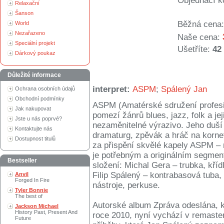
Objednací k
Relaxační
Šanson
Běžná cena:
World
Nezařazeno
Naše cena:
Speciální projekt
Ušetříte:
42
Dárkový poukaz
Důležité informace
interpret:
ASPM
;
Spálený Jan
Ochrana osobních údajů
Obchodní podmínky
ASPM (Amatérské sdružení profesi
Jak nakupovat
pomezí žánrů blues, jazz, folk a j
Jste u nás poprvé?
nezaměnitelné výrazivo. Jeho duší 
Kontaktujte nás
dramaturg, zpěvák a hráč na korne
Dostupnost titulů
za přispění skvělé kapely ASPM 
je potřebným a originálním segmen
Bestseller
složení: Michal Gera – trubka, kří
Filip Spálený – kontrabasová tuba, 
Anvil
Forged In Fire
nástroje, perkuse.
Tyler Bonnie
The best of
Autorské album Zpráva odeslána, k
Jackson Michael
History Past, Present And
roce 2010, nyní vychází v remaste
Future