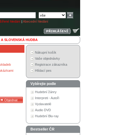
ířené hledání
|
Abecední hledání
 A SLOVENSKÁ HUDBA
Nákupní košík
Vaše objednávky
skladeb
Registrace zákazníka
 ukázkami
Hlídací pes
Vybírejte podle
Hudební žánry
Interpreti - Autoři
Vydavatelé
Audio DVD
Hudební Blu-ray
Bestseller ČR