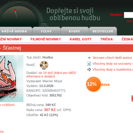
Hledání:
Rozš
IŽNÍ NOVINKY
FILMOVÉ NOVINKY
KAREL GOTT
TRIČKA
ČESKÁ
- Šťastnej
Typ zboží:
Hudba
Seznam všech titulů autora
Všechny tituly se seznamy 
Nosič:
Všechny tituly s hudebními
Dodání:
do 14 dnů (klikni pro bližší
informace k dodání)
Vydavatel:
Warner Music
12%
sleva
Vydáno:
13.3.2026
EAN/UPC: 5026854537771
Objednací kód:
3551762
o zvětšení.
Běžná cena:
349 Kč
307 Kč
Naše cena:
(vč. DPH)
Ušetříte:
42 Kč (12%)
ano