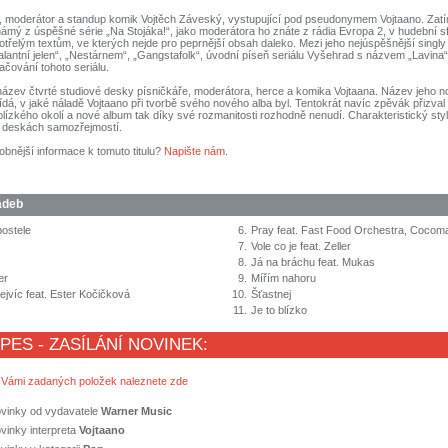
c, moderátor a standup komik Vojtěch Záveský, vystupující pod pseudonymem Vojtaano. Zat
námý z úspěšné série „Na Stojáka!“, jako moderátora ho znáte z rádia Evropa 2, v hudební s
třelým textům, ve kterých nejde pro peprnější obsah daleko. Mezi jeho nejúspěšnější singly 
alantní jelen“, „Nestárnem“, „Gangstafolk“, úvodní píseň seriálu Vyšehrad s názvem „Lavina“ 
ačování tohoto seriálu.
e název čtvrté studiové desky písničkáře, moderátora, herce a komika Vojtaana. Název jeho n
dá, v jaké náladě Vojtaano při tvorbě svého nového alba byl. Tentokrát navíc zpěvák přizval
lízkého okolí a nové album tak díky své rozmanitosti rozhodně nenudí. Charakteristický styl 
 deskách samozřejmostí.
obnější informace k tomuto titulu?
Napište nám
.
adeb
postele
6.
Pray feat. Fast Food Orchestra, Cocoma
7.
Vole co je feat. Zeller
8.
Já na bráchu feat. Mukas
er
9.
Mířím nahoru
jvíc feat. Ester Kočičková
10.
Šťastnej
11.
Je to blízko
 PES - ZASÍLÁNÍ NOVINEK:
 Vámi zadaných položek naleznete zde
ovinky od vydavatele
Warner Music
vinky interpreta
Vojtaano