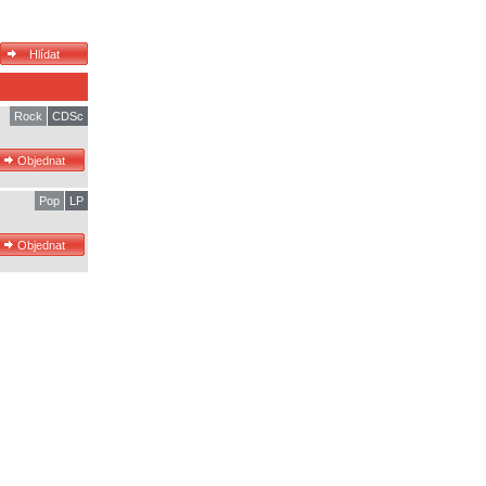
Rock
CDSc
Pop
LP