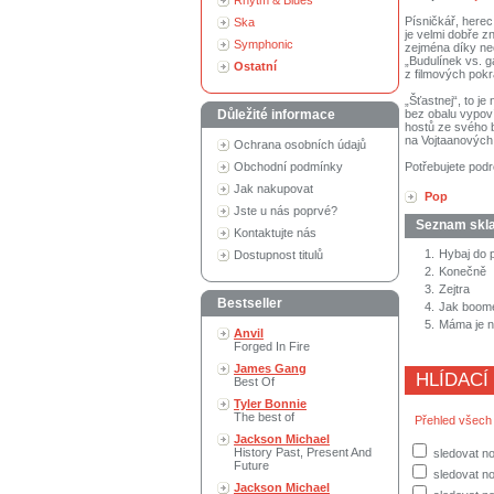
Rhytm & Blues
Písničkář, here
Ska
je velmi dobře z
Symphonic
zejména díky neo
„Budulínek vs. g
Ostatní
z filmových pokr
„Šťastnej“, to j
Důležité informace
bez obalu vypoví
hostů ze svého b
na Vojtaanových
Ochrana osobních údajů
Obchodní podmínky
Potřebujete podr
Jak nakupovat
Pop
Jste u nás poprvé?
Seznam skl
Kontaktujte nás
1.
Hybaj do 
Dostupnost titulů
2.
Konečně
3.
Zejtra
Bestseller
4.
Jak boom
5.
Máma je ne
Anvil
Forged In Fire
James Gang
HLÍDACÍ
Best Of
Tyler Bonnie
The best of
Přehled všech
Jackson Michael
History Past, Present And
sledovat n
Future
sledovat no
Jackson Michael