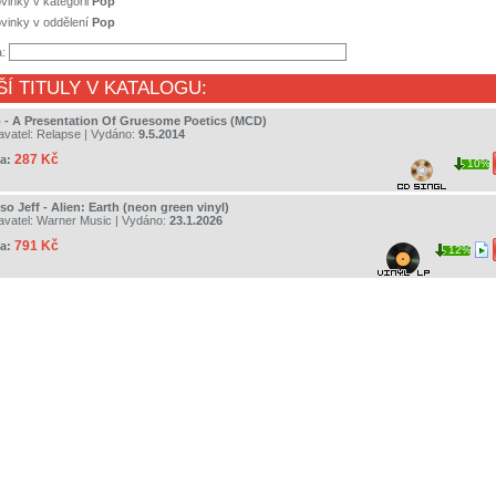
vinky v kategorii
Pop
vinky v oddělení
Pop
a:
ŠÍ TITULY V KATALOGU:
p - A Presentation Of Gruesome Poetics (MCD)
avatel:
Relapse
| Vydáno:
9.5.2014
287 Kč
a:
10%
o Jeff - Alien: Earth (neon green vinyl)
avatel:
Warner Music
| Vydáno:
23.1.2026
791 Kč
a:
12%