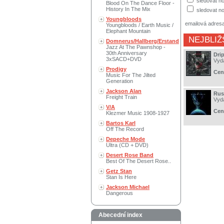
sledovat no
Blood On The Dance Floor -
History In The Mix
sledovat no
Youngbloods
emailová adres
Youngbloods / Earth Music /
Elephant Mountain
NEJBLIŽ
Domnerus/Hallberg/Erstand
Jazz At The Pawnshop -
30th Anniversary
Dri
3xSACD+DVD
Vyd
Prodigy
Cen
Music For The Jilted
Generation
Jackson Alan
Russ
Freight Train
Vyd
V/A
Cen
Klezmer Music 1908-1927
Bartos Karl
Off The Record
Depeche Mode
Ultra (CD + DVD)
Desert Rose Band
Best Of The Desert Rose..
Getz Stan
Stan Is Here
Jackson Michael
Dangerous
Abecední index