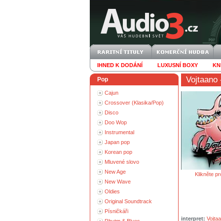
IHNED K DODÁNÍ
LUXUSNÍ BOXY
KN
Vojtaano
Pop
Cajun
Crossover (Klasika/Pop)
Disco
Doo Wop
Instrumental
Japan pop
Korean pop
Mluvené slovo
New Age
Klikněte pr
New Wave
Oldies
Original Soundtrack
Písničkáři
interpret:
Vojta