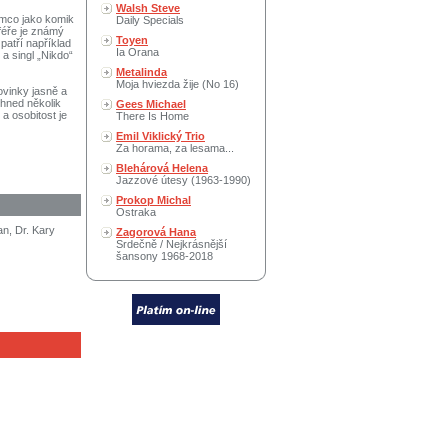
Walsh Steve
ímco jako komik
Daily Specials
féře je známý
Toyen
patří například
Ia Orana
a singl „Nikdo“
Metalinda
Moja hviezda žije (No 16)
ovinky jasně a
 hned několik
Gees Michael
a osobitost je
There Is Home
Emil Viklický Trio
Za horama, za lesama...
Blehárová Helena
Jazzové útesy (1963-1990)
Prokop Michal
Ostraka
n, Dr. Kary
Zagorová Hana
Srdečně / Nejkrásnější
šansony 1968-2018