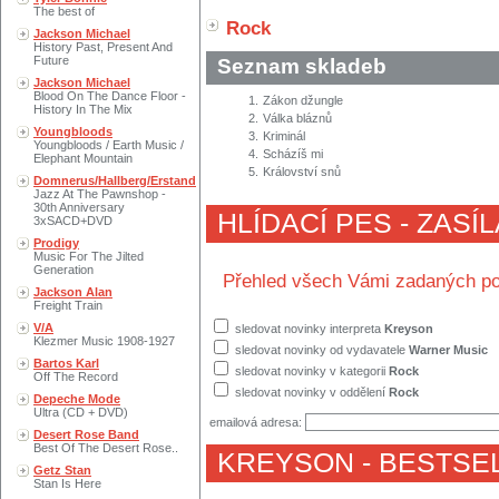
The best of
Rock
Jackson Michael
History Past, Present And
Future
Seznam skladeb
Jackson Michael
Blood On The Dance Floor -
1.
Zákon džungle
History In The Mix
2.
Válka bláznů
Youngbloods
3.
Kriminál
Youngbloods / Earth Music /
4.
Scházíš mi
Elephant Mountain
5.
Království snů
Domnerus/Hallberg/Erstand
Jazz At The Pawnshop -
30th Anniversary
HLÍDACÍ PES - ZASÍ
3xSACD+DVD
Prodigy
Music For The Jilted
Generation
Přehled všech Vámi zadaných po
Jackson Alan
Freight Train
V/A
sledovat novinky interpreta
Kreyson
Klezmer Music 1908-1927
sledovat novinky od vydavatele
Warner Music
Bartos Karl
sledovat novinky v kategorii
Rock
Off The Record
sledovat novinky v oddělení
Rock
Depeche Mode
Ultra (CD + DVD)
emailová adresa:
Desert Rose Band
Best Of The Desert Rose..
KREYSON
- BESTSE
Getz Stan
Stan Is Here