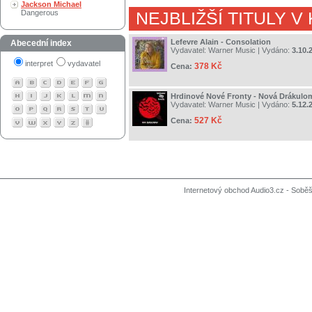
Jackson Michael
Dangerous
NEJBLIŽŠÍ TITULY V
Lefevre Alain - Consolation
Abecední index
Vydavatel:
Warner Music
| Vydáno:
3.10.
interpret
vydavatel
378 Kč
Cena:
Hrdinové Nové Fronty - Nová Drákulo
Vydavatel:
Warner Music
| Vydáno:
5.12.
527 Kč
Cena:
Internetový obchod Audio3.cz - Soběši