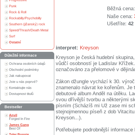
Progressive
Punk
Běžná cena:
Rock & Roll
Naše cena:
Rockabilly/Psychobilly
Ušetříte:
42
Southern (jižanský) rock
Speed/Thrash/Death Metal
Surf
Ostatní
interpret:
Kreyson
Důležité informace
Kreyson je česká hudební skupina,
vůdčí osobností je Ladislav Křížek
Ochrana osobních údajů
označováno za přelomové v dějiná
Obchodní podmínky
Jak nakupovat
Zákon džungle vychází k 30. výročí
Jste u nás poprvé?
znamenalo návrat ke kořenům. Je
Kontaktujte nás
debutové album Anděl na útěku. La
Dostupnost titulů
svou dřívější tvorbu a některými sk
písním (Scházíš mi Už zase mi sch
Bestseller
stejnojmennou píseň z dob Vitacit
Anvil
Kreyson...).
Forged In Fire
James Gang
Best Of
Potřebujete podrobnější informace 
Tyler Bonnie