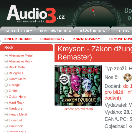
IHNED K DODÁNÍ
LUXUSNÍ BOXY
KNIŽNÍ NOVINKY
FILMOVÉ NOV
Kreyson
- Zákon džung
Rock
Remaster)
Alternative Metal
Alternative Rock
Black Metal
Typ zboží:
Bluegrass
Nosič:
Doom Metal
Garage
Dodání:
do 1
Gothic
pro bližší i
Guitar Hero
dodání)
Hard Rock
Vydavatel:
W
Hardcore
Klikněte pro zvětšení.
Vydáno:
28.
Heavy Metal
EAN/UPC: 5
Industrial
Objednací k
Krautrock