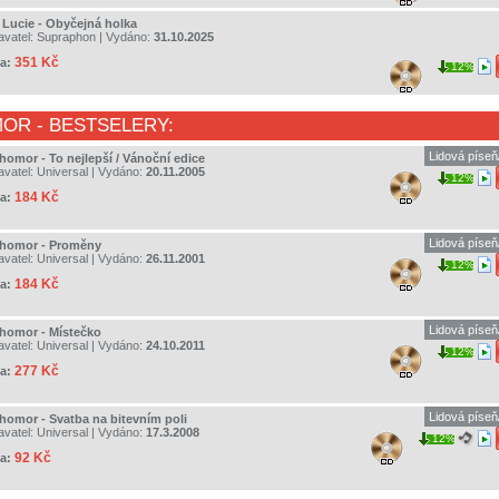
á Lucie - Obyčejná holka
avatel:
Supraphon
| Vydáno:
31.10.2025
351 Kč
a:
12%
MOR
- BESTSELERY:
Lidová píse
homor - To nejlepší / Vánoční edice
avatel:
Universal
| Vydáno:
20.11.2005
12%
184 Kč
a:
Lidová píse
homor - Proměny
avatel:
Universal
| Vydáno:
26.11.2001
12%
184 Kč
a:
Lidová píse
homor - Místečko
avatel:
Universal
| Vydáno:
24.10.2011
12%
277 Kč
a:
Lidová píse
homor - Svatba na bitevním poli
avatel:
Universal
| Vydáno:
17.3.2008
12%
92 Kč
a: