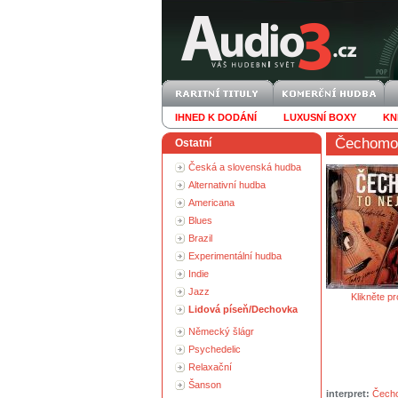
IHNED K DODÁNÍ
LUXUSNÍ BOXY
KN
Čechomo
Ostatní
Česká a slovenská hudba
Alternativní hudba
Americana
Blues
Brazil
Experimentální hudba
Indie
Jazz
Klikněte pr
Lidová píseň/Dechovka
Německý šlágr
Psychedelic
Relaxační
Šanson
interpret:
Čech