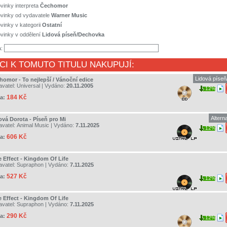
vinky interpreta
Čechomor
ovinky od vydavatele
Warner Music
vinky v kategorii
Ostatní
vinky v oddělení
Lidová píseň/Dechovka
a:
CI K TOMUTO TITULU NAKUPUJÍ:
Lidová píse
homor - To nejlepší / Vánoční edice
avatel:
Universal
| Vydáno:
20.11.2005
12%
184 Kč
a:
Altern
ová Dorota - Píseň pro Mi
avatel:
Animal Music
| Vydáno:
7.11.2025
12%
606 Kč
a:
e Effect - Kingdom Of Life
avatel:
Supraphon
| Vydáno:
7.11.2025
527 Kč
a:
12%
e Effect - Kingdom Of Life
avatel:
Supraphon
| Vydáno:
7.11.2025
290 Kč
a:
12%