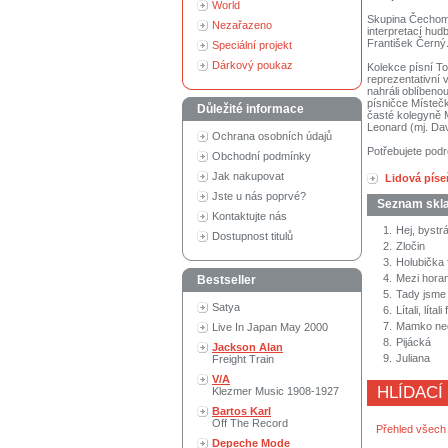
World
Skupina Čechomor
Nezařazeno
interpretací hud
František Černý
Speciální projekt
Dárkový poukaz
Kolekce písní To
reprezentativní 
nahráli oblíbenou
písničce Místečk
Důležité informace
časté kolegyně M
Leonard (mj. Dav
Ochrana osobních údajů
Potřebujete podr
Obchodní podmínky
Jak nakupovat
Lidová pís
Jste u nás poprvé?
Seznam skl
Kontaktujte nás
1.
Hej, bystr
Dostupnost titulů
2.
Zločin
3.
Holubička 
4.
Mezi horam
Bestseller
5.
Tady jsme 
Satya
6.
Lítali, líta
7.
Mamko nedá
Live In Japan May 2000
8.
Pijácká
Jackson Alan
9.
Juliana
Freight Train
V/A
HLÍDACÍ
Klezmer Music 1908-1927
Bartos Karl
Off The Record
Přehled všech
Depeche Mode