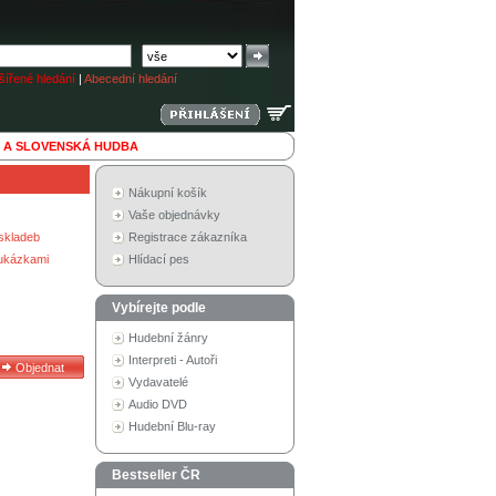
ířené hledání
|
Abecední hledání
 A SLOVENSKÁ HUDBA
Nákupní košík
Vaše objednávky
skladeb
Registrace zákazníka
 ukázkami
Hlídací pes
Vybírejte podle
Hudební žánry
Interpreti - Autoři
Vydavatelé
Audio DVD
Hudební Blu-ray
Bestseller ČR