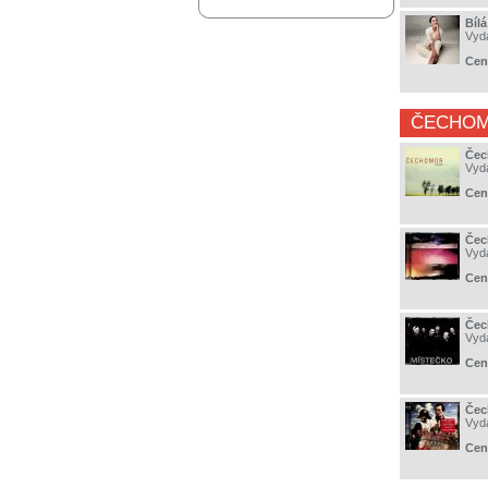
Bíl
Vyd
Cen
ČECHO
Čec
Vyd
Cen
Čec
Vyd
Cen
Čec
Vyd
Cen
Čec
Vyd
Cen