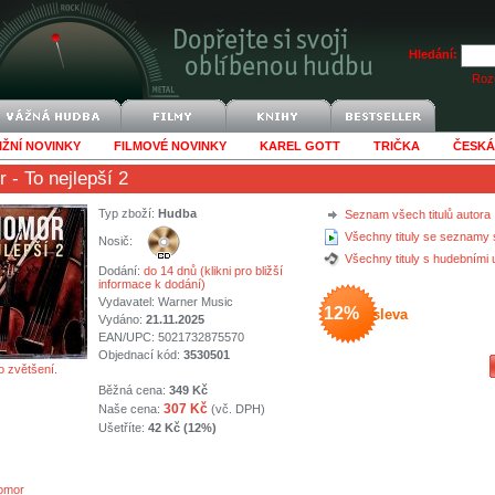
Hledání:
Rozš
IŽNÍ NOVINKY
FILMOVÉ NOVINKY
KAREL GOTT
TRIČKA
ČESKÁ
r
- To nejlepší 2
Typ zboží:
Hudba
Seznam všech titulů autora
Všechny tituly se seznamy 
Nosič:
Všechny tituly s hudebními
Dodání:
do 14 dnů (klikni pro bližší
informace k dodání)
Vydavatel:
Warner Music
12%
sleva
Vydáno:
21.11.2025
EAN/UPC: 5021732875570
Objednací kód:
3530501
o zvětšení.
Běžná cena:
349 Kč
307 Kč
Naše cena:
(vč. DPH)
Ušetříte:
42 Kč (12%)
omor