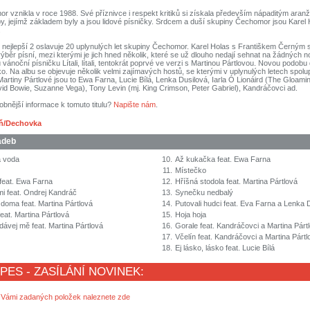
 vznikla v roce 1988. Své příznivce i respekt kritiků si získala především nápaditým aran
by, jejímž základem byly a jsou lidové písničky. Srdcem a duší skupiny Čechomor jsou Karel 
.
 nejlepší 2 oslavuje 20 uplynulých let skupiny Čechomor. Karel Holas s Františkem Černým s
výběr písní, mezi kterými je jich hned několik, které se už dlouho nedají sehnat na žádných 
 vánoční písničku Lítali, lítali, tentokrát poprvé ve verzi s Martinou Pártlovou. Novou podobu 
o. Na albu se objevuje několik velmi zajímavých hostů, se kterými v uplynulých letech spolu
artiny Pártlové jsou to Ewa Farna, Lucie Bílá, Lenka Dusilová, Iarla Ó Lionáird (The Gloami
id Bowie, Suzanne Vega), Tony Levin (mj. King Crimson, Peter Gabriel), Kandráčovci ad.
obnější informace k tomuto titulu?
Napište nám
.
eň/Dechovka
adeb
á voda
10.
Až kukačka feat. Ewa Farna
11.
Místečko
feat. Ewa Farna
12.
Hříšná stodola feat. Martina Pártlová
i feat. Ondrej Kandráč
13.
Synečku nedbalý
doma feat. Martina Pártlová
14.
Putovali hudci feat. Eva Farna a Lenka 
li feat. Martina Pártlová
15.
Hoja hoja
vej mě feat. Martina Pártlová
16.
Gorale feat. Kandráčovci a Martina Párt
17.
Včelín feat. Kandráčovci a Martina Pártl
18.
Ej lásko, lásko feat. Lucie Bílá
 PES - ZASÍLÁNÍ NOVINEK:
 Vámi zadaných položek naleznete zde