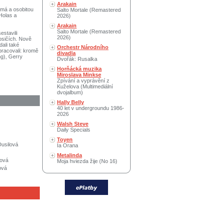
Arakain
žmá a osobitou
Salto Mortale (Remastered
Holas a
2026)
Arakain
Salto Mortale (Remastered
estavili
2026)
nosičích. Nově
dali také
Orchestr Národního
pracovali: kromě
divadla
ng), Gerry
Dvořák: Rusalka
Horňácká muzika
Miroslava Minkse
Zpívání a vyprávění z
Kuželova (Multimediální
dvojalbum)
Hally Belly
40 let v undergroundu 1986-
2026
Walsh Steve
Daily Specials
Toyen
Dusilová
Ia Orana
Metalinda
lová
Moja hviezda žije (No 16)
ová