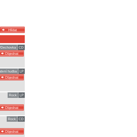
ň/Dechovka
CD
ativní hudba
LP
Rock
LP
Rock
CD