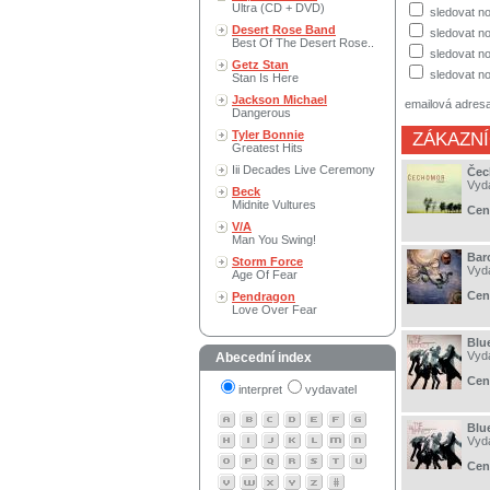
Ultra (CD + DVD)
sledovat no
Desert Rose Band
sledovat n
Best Of The Desert Rose..
sledovat no
Getz Stan
sledovat no
Stan Is Here
Jackson Michael
emailová adres
Dangerous
Tyler Bonnie
ZÁKAZNÍ
Greatest Hits
Iii Decades Live Ceremony
Čec
Vyd
Beck
Midnite Vultures
Cen
V/A
Man You Swing!
Bar
Storm Force
Vyd
Age Of Fear
Cen
Pendragon
Love Over Fear
Blu
Vyd
Abecední index
Cen
interpret
vydavatel
Blu
Vyd
Cen