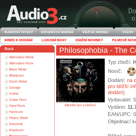
IHNED K DODÁNÍ
LUXUSNÍ BOXY
KNIŽNÍ NOVINKY
FILMOVÉ NOV
Philosophobia
- The C
Rock
Alternative Metal
Typ zboží:
Alternative Rock
Black Metal
Nosič:
Bluegrass
Dodání:
na d
Doom Metal
pro bližší i
Garage
dodání)
Gothic
Vydavatel:
S
Guitar Hero
Klikněte pro zvětšení.
Hard Rock
Vydáno:
11.
Hardcore
EAN/UPC: 0
Heavy Metal
Objednací k
Industrial
Krautrock