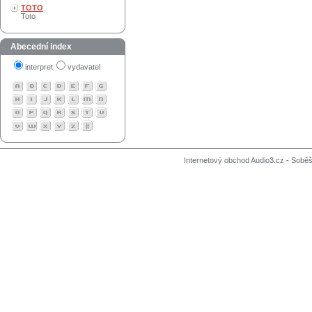
TOTO
Toto
Abecední index
interpret
vydavatel
Internetový obchod Audio3.cz - Soběši