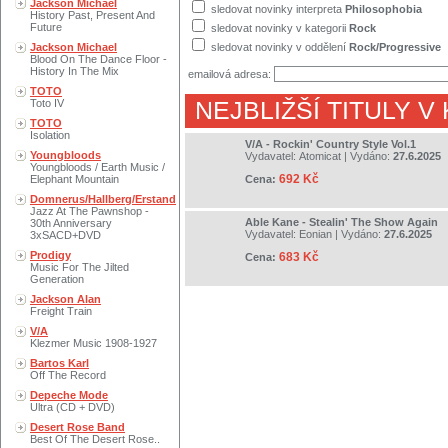
Jackson Michael
sledovat novinky interpreta
Philosophobia
History Past, Present And
Future
sledovat novinky v kategorii
Rock
Jackson Michael
sledovat novinky v oddělení
Rock/Progressive
Blood On The Dance Floor -
History In The Mix
emailová adresa:
TOTO
Toto IV
NEJBLIŽŠÍ TITULY V
TOTO
Isolation
V/A - Rockin' Country Style Vol.1
Youngbloods
Vydavatel:
Atomicat
| Vydáno:
27.6.2025
Youngbloods / Earth Music /
692 Kč
Elephant Mountain
Cena:
Domnerus/Hallberg/Erstand
Jazz At The Pawnshop -
Able Kane - Stealin' The Show Again
30th Anniversary
Vydavatel:
Eonian
| Vydáno:
27.6.2025
3xSACD+DVD
Prodigy
683 Kč
Cena:
Music For The Jilted
Generation
Jackson Alan
Freight Train
V/A
Klezmer Music 1908-1927
Bartos Karl
Off The Record
Depeche Mode
Ultra (CD + DVD)
Desert Rose Band
Best Of The Desert Rose..