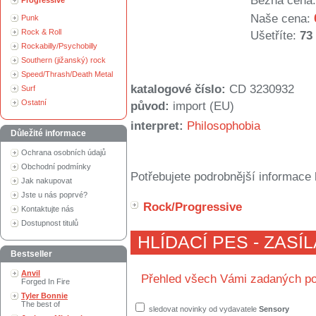
Běžná cena:
Progressive
Naše cena:
Punk
Rock & Roll
Ušetříte:
73
Rockabilly/Psychobilly
Southern (jižanský) rock
Speed/Thrash/Death Metal
katalogové číslo:
CD 3230932
Surf
Ostatní
původ:
import (EU)
interpret:
Philosophobia
Důležité informace
Ochrana osobních údajů
Obchodní podmínky
Potřebujete podrobnější informace 
Jak nakupovat
Jste u nás poprvé?
Rock/Progressive
Kontaktujte nás
Dostupnost titulů
HLÍDACÍ PES - ZASÍ
Bestseller
Anvil
Přehled všech Vámi zadaných po
Forged In Fire
Tyler Bonnie
The best of
sledovat novinky od vydavatele
Sensory