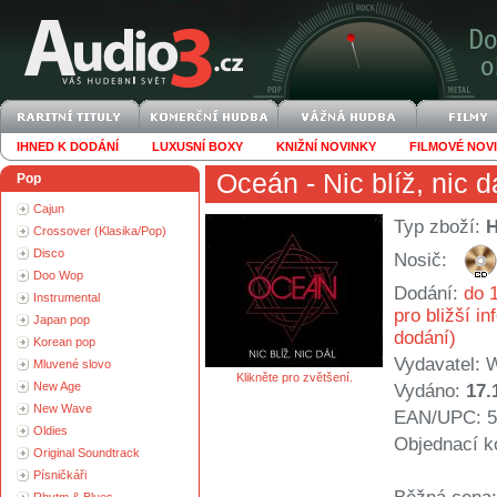
IHNED K DODÁNÍ
LUXUSNÍ BOXY
KNIŽNÍ NOVINKY
FILMOVÉ NOV
Oceán
- Nic blíž, nic d
Pop
Cajun
Typ zboží:
Crossover (Klasika/Pop)
Disco
Nosič:
Doo Wop
Dodání:
do 1
Instrumental
pro bližší i
Japan pop
dodání)
Korean pop
Vydavatel:
W
Mluvené slovo
Klikněte pro zvětšení.
New Age
Vydáno:
17.
New Wave
EAN/UPC: 5
Oldies
Objednací k
Original Soundtrack
Písničkáři