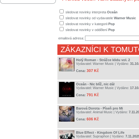
sledovat novinky interpreta
Oceán
sledovat novinky od vydavatele
Warner Music
sledovat novinky v kategorii
Pop
sledovat novinky v oddělení
Pop
emailová adresa:
ZÁKAZNÍCI K TOMUT
Holý Roman - Strážce klidu vol. 2
Vydavatel:
Warner Music
| Vydáno:
31.10
307 Kč
Cena:
Oceán - Nic blíž, nic dál
Vydavatel:
Warner Music
| Vydáno:
17.10
791 Kč
Cena:
Barová Dorota - Píseň pro Mi
Vydavatel:
Animal Music
| Vydáno:
7.11.2
606 Kč
Cena:
Blue Effect - Kingdom Of Life
Vydavatel:
Supraphon
| Vydáno:
7.11.202