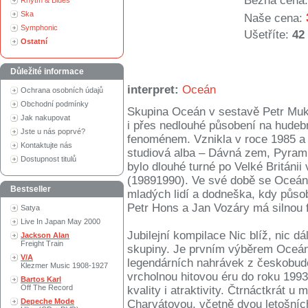
Běžná cena:
Rhytm & Blues
Ska
Naše cena:
Symphonic
Ušetříte:
42
Ostatní
Důležité informace
interpret:
Oceán
Ochrana osobních údajů
Obchodní podmínky
Skupina Oceán v sestavě Petr Muk
Jak nakupovat
i přes nedlouhé působení na hudebn
Jste u nás poprvé?
fenoménem. Vznikla v roce 1985 a
Kontaktujte nás
studiová alba – Dávná zem, Pyram
Dostupnost titulů
bylo dlouhé turné po Velké Británii
(19891990). Ve své době se Oceán st
Bestseller
mladých lidí a dodneška, kdy působ
Petr Hons a Jan Vozáry má silnou
Satya
Live In Japan May 2000
Jubilejní kompilace Nic blíž, nic d
Jackson Alan
Freight Train
skupiny. Je prvním výběrem Oceá
V/A
legendárních nahrávek z českobud
Klezmer Music 1908-1927
vrcholnou hitovou éru do roku 1993
Bartos Karl
Off The Record
kvality i atraktivity. Čtrnáctkrát 
Depeche Mode
Charvátovou, včetně dvou letošní