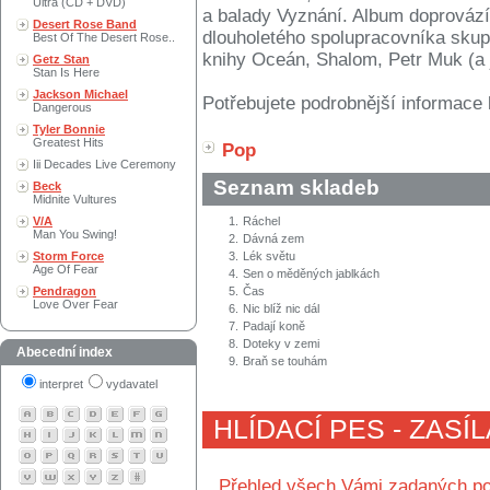
Ultra (CD + DVD)
a balady Vyznání. Album doprovází
Desert Rose Band
dlouholetého spolupracovníka skup
Best Of The Desert Rose..
knihy Oceán, Shalom, Petr Muk (a 
Getz Stan
Stan Is Here
Jackson Michael
Potřebujete podrobnější informace 
Dangerous
Tyler Bonnie
Greatest Hits
Pop
Iii Decades Live Ceremony
Seznam skladeb
Beck
Midnite Vultures
V/A
1.
Ráchel
Man You Swing!
2.
Dávná zem
Storm Force
3.
Lék světu
Age Of Fear
4.
Sen o měděných jablkách
Pendragon
5.
Čas
Love Over Fear
6.
Nic blíž nic dál
7.
Padají koně
8.
Doteky v zemi
Abecední index
9.
Braň se touhám
interpret
vydavatel
HLÍDACÍ PES - ZASÍ
Přehled všech Vámi zadaných po