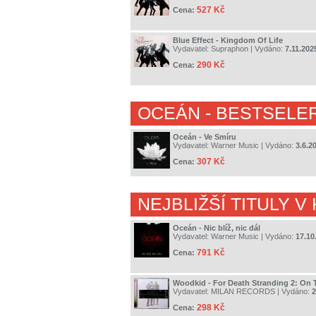
527 Kč
Cena:
Blue Effect - Kingdom Of Life
Vydavatel:
Supraphon
| Vydáno:
7.11.202
290 Kč
Cena:
OCEÁN
- BESTSELE
Oceán - Ve Smíru
Vydavatel:
Warner Music
| Vydáno:
3.6.2
307 Kč
Cena:
NEJBLIŽŠÍ TITULY V
Oceán - Nic blíž, nic dál
Vydavatel:
Warner Music
| Vydáno:
17.10
791 Kč
Cena:
Woodkid - For Death Stranding 2: On
Vydavatel:
MILAN RECORDS
| Vydáno:
2
298 Kč
Cena: