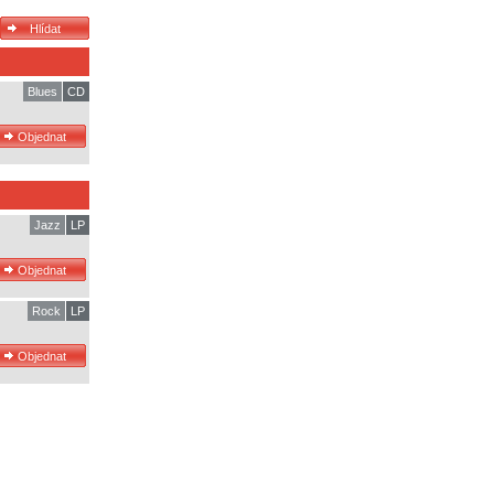
Blues
CD
Jazz
LP
Rock
LP