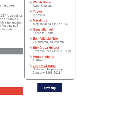
Walsh Steve
 nástroje),
Daily Specials
Toyen
Ia Orana
1987. Uviedol na
isa Urbánka či
Metalinda
bách a tak možno
Moja hviezda žije (No 16)
Táto vinylová
P formáte.
Gees Michael
There Is Home
Emil Viklický Trio
Za horama, za lesama...
Blehárová Helena
Jazzové útesy (1963-1990)
Prokop Michal
Ostraka
Zagorová Hana
Srdečně / Nejkrásnější
šansony 1968-2018