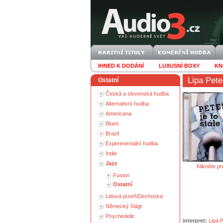
IHNED K DODÁNÍ
LUXUSNÍ BOXY
KN
Lipa Pete
Ostatní
Česká a slovenská hudba
Alternativní hudba
Americana
Blues
Brazil
Experimentální hudba
Indie
Jazz
Klikněte pr
Fusion
Ostatní
Lidová píseň/Dechovka
Německý šlágr
Psychedelic
interpret:
Lipa 