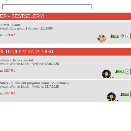
a:
TER
- BESTSELERY:
 Peter - Gold
avatel:
Supraphon
| Vydáno:
1.1.2006
179 Kč
a:
10%
ŠÍ TITULY V KATALOGU:
 Peter - Je to stále tak
avatel:
Warner Music
| Vydáno:
12.9.2025
527 Kč
a:
12%
Matos - Turbo Kid (original Game Soundtrack)
avatel:
Warner Music
| Vydáno:
25.7.2025
747 Kč
a:
12%