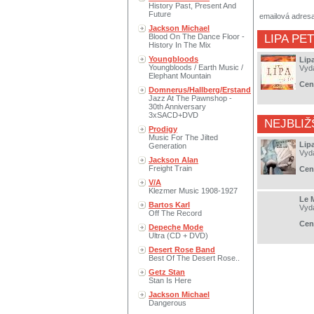
History Past, Present And
Future
emailová adres
Jackson Michael
Blood On The Dance Floor -
LIPA PE
History In The Mix
Youngbloods
Lipa
Youngbloods / Earth Music /
Vyd
Elephant Mountain
Cen
Domnerus/Hallberg/Erstand
Jazz At The Pawnshop -
30th Anniversary
3xSACD+DVD
NEJBLIŽ
Prodigy
Music For The Jilted
Lipa
Generation
Vyd
Jackson Alan
Freight Train
Cen
V/A
Klezmer Music 1908-1927
Le 
Bartos Karl
Vyd
Off The Record
Cen
Depeche Mode
Ultra (CD + DVD)
Desert Rose Band
Best Of The Desert Rose..
Getz Stan
Stan Is Here
Jackson Michael
Dangerous