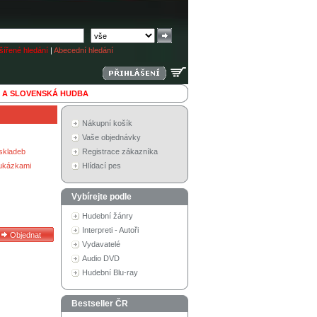
ířené hledání
|
Abecední hledání
 A SLOVENSKÁ HUDBA
Nákupní košík
Vaše objednávky
skladeb
Registrace zákazníka
 ukázkami
Hlídací pes
Vybírejte podle
Hudební žánry
Interpreti - Autoři
Vydavatelé
Audio DVD
Hudební Blu-ray
Bestseller ČR