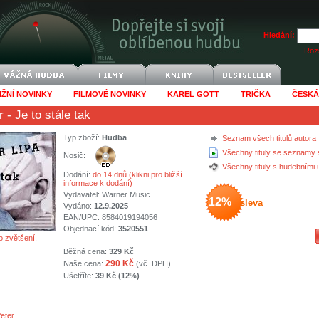
Hledání:
Rozš
IŽNÍ NOVINKY
FILMOVÉ NOVINKY
KAREL GOTT
TRIČKA
ČESKÁ
r
- Je to stále tak
Typ zboží:
Hudba
Seznam všech titulů autora
Všechny tituly se seznamy 
Nosič:
Všechny tituly s hudebními
Dodání:
do 14 dnů (klikni pro bližší
informace k dodání)
Vydavatel:
Warner Music
12%
sleva
Vydáno:
12.9.2025
EAN/UPC: 8584019194056
Objednací kód:
3520551
o zvětšení.
Běžná cena:
329 Kč
290 Kč
Naše cena:
(vč. DPH)
Ušetříte:
39 Kč (12%)
Peter