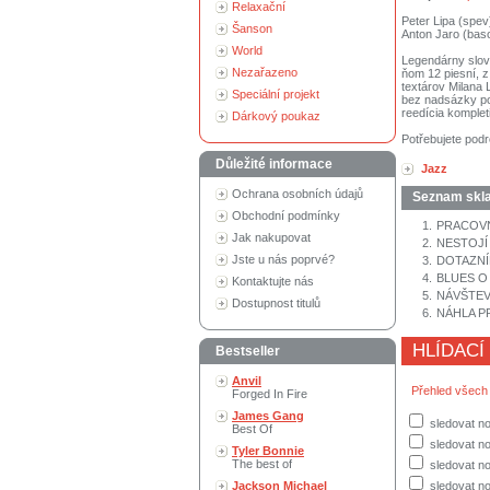
Relaxační
Peter Lipa (spev
Šanson
Anton Jaro (baso
World
Legendárny slove
Nezařazeno
ňom 12 piesní, z
textárov Milana 
Speciální projekt
bez nadsázky po
reedícia komple
Dárkový poukaz
Potřebujete podr
Důležité informace
Jazz
Ochrana osobních údajů
Seznam skl
Obchodní podmínky
1.
PRACOVN
Jak nakupovat
2.
NESTOJÍ
Jste u nás poprvé?
3.
DOTAZNÍ
4.
BLUES O
Kontaktujte nás
5.
NÁVŠTEV
Dostupnost titulů
6.
NÁHLA P
HLÍDACÍ
Bestseller
Anvil
Přehled všech
Forged In Fire
James Gang
sledovat n
Best Of
sledovat no
Tyler Bonnie
The best of
sledovat no
Jackson Michael
sledovat no