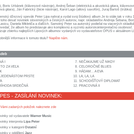
), Boris Urbánek (klávesové nástroje), Andrej Šeban (elektrická a akustická gitara, klávesové
vá gitara), Ján Fabrický (bicie nástroje), Karol Lago (altový saxofón), Juraj Bartoš (trúbka)
nský džezový spevák Peter Lipa nahral a vydal svoj štúdiový album Je to stále tak v roku 
 toho desať noviniek slovenských a českých autorov, napr. skladateľov Andreja Šebana, Bor
Lasicu, Daniela Mikletiča a ďalších. Samotný Peter sa autorský podieľal na viacerých sklad
vedať, že album ho predstavuje ako komplexnú a vyzretú autorskointerpretačnú osobnosť. 
tizuje zbierku najlepších Lipových albumov vydaných vo vydavateľstve OPUS v aktuálnom L
obnější informace k tomuto titulu?
Napište nám
.
adeb
Á I
7.
NEČAKAJME UŽ NIKDY
 TO ZA VEĽA
8.
CELOROČNÉ BLUES
K
9.
HÁDAM… A EVA
 JEDENÁSTOM PRSTE
10.
LA, LA, LA
A
11.
SCHODIŠŤOVÝ DIPLOMAT
RÍHODA SRDEČNÁ
12.
PRACOVNÁ II
 PES - ZASÍLÁNÍ NOVINEK:
 Vámi zadaných položek naleznete zde
ovinky od vydavatele
Warner Music
vinky interpreta
Lipa Peter
vinky v kategorii
Ostatní
vinky v oddělení
Jazz