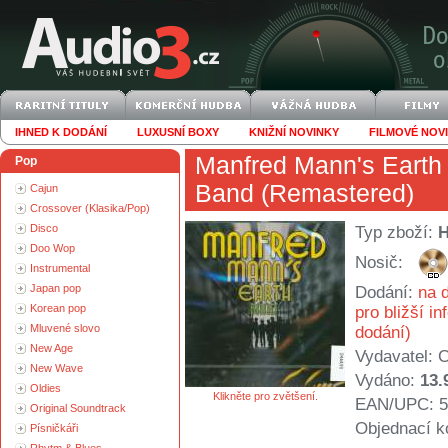
IHNED K DODÁNÍ
LUXUSNÍ BOXY
KNIŽNÍ NOVINKY
FILMOVÉ NOV
Manfred Mann's Earth
Pop
Band (Remastered)
Cajun
Crossover (Klasika/Pop)
Disco
Typ zboží:
Doo Wop
Nosič:
Instrumental
Japan pop
Dodání:
na d
Korean pop
pro bližší i
Mluvené slovo
dodání)
New Age
Vydavatel:
C
New Wave
Vydáno:
13.
Oldies
Klikněte pro zvětšení.
EAN/UPC: 5
Original Soundtrack
Objednací k
Písničkáři