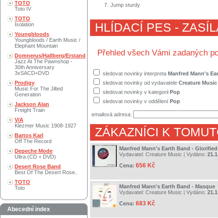
TOTO
7.
Jump sturdy
Toto IV
TOTO
HLÍDACÍ PES - ZASÍ
Isolation
Youngbloods
Youngbloods / Earth Music /
Elephant Mountain
Přehled všech Vámi zadaných po
Domnerus/Hallberg/Erstand
Jazz At The Pawnshop -
30th Anniversary
3xSACD+DVD
sledovat novinky interpreta
Manfred Mann's Ea
Prodigy
sledovat novinky od vydavatele
Creature Music
Music For The Jilted
sledovat novinky v kategorii
Pop
Generation
sledovat novinky v oddělení
Pop
Jackson Alan
Freight Train
emailová adresa:
V/A
Klezmer Music 1908-1927
ZÁKAZNÍCI K TOMUT
Bartos Karl
Off The Record
Manfred Mann's Earth Band - Glorified
Depeche Mode
Vydavatel:
Creature Music
| Vydáno:
21.1
Ultra (CD + DVD)
656 Kč
Cena:
Desert Rose Band
Best Of The Desert Rose..
TOTO
Manfred Mann's Earth Band - Masque
Toto
Vydavatel:
Creature Music
| Vydáno:
21.1
683 Kč
Cena:
Abecední index