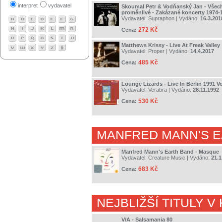
interpret
vydavatel
Skoumal Petr & Vodňanský Jan - Všec
proměnlivé - Zakázané koncerty 1974-
Vydavatel:
Supraphon
| Vydáno:
16.3.201
272 Kč
Cena:
Matthews Krissy - Live At Freak Valley
Vydavatel:
Proper
| Vydáno:
14.4.2017
485 Kč
Cena:
Lounge Lizards - Live In Berlin 1991 Vo
Vydavatel:
Verabra
| Vydáno:
28.11.1992
530 Kč
Cena:
MANFRED MANN'S 
Manfred Mann's Earth Band - Masque
Vydavatel:
Creature Music
| Vydáno:
21.1
683 Kč
Cena:
NEJBLIŽŠÍ TITULY V
V/A - Salsamania 80