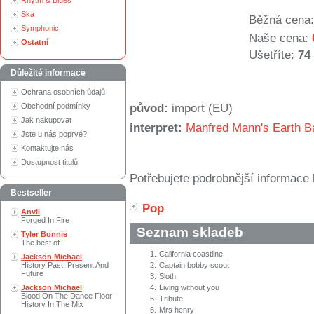
Rhytm & Blues
Ska
Běžná cena:
Symphonic
Naše cena:
Ostatní
Ušetříte:
74
Důležité informace
Ochrana osobních údajů
Obchodní podmínky
původ:
import (EU)
Jak nakupovat
interpret:
Manfred Mann's Earth B
Jste u nás poprvé?
Kontaktujte nás
Dostupnost titulů
Potřebujete podrobnější informace 
Bestseller
Pop
Anvil
Forged In Fire
Seznam skladeb
Tyler Bonnie
The best of
1.
California coastline
Jackson Michael
History Past, Present And
2.
Captain bobby scout
Future
3.
Sloth
Jackson Michael
4.
Living without you
Blood On The Dance Floor -
5.
Tribute
History In The Mix
6.
Mrs henry