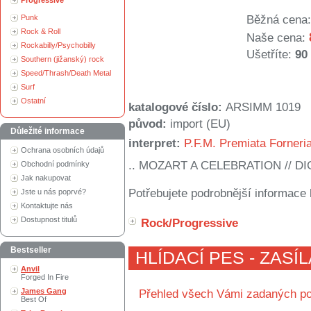
Progressive
Punk
Běžná cena:
Rock & Roll
Naše cena:
Rockabilly/Psychobilly
Ušetříte:
90
Southern (jižanský) rock
Speed/Thrash/Death Metal
Surf
Ostatní
katalogové číslo:
ARSIMM 1019
původ:
import (EU)
Důležité informace
interpret:
P.F.M. Premiata Forneri
Ochrana osobních údajů
.. MOZART A CELEBRATION // D
Obchodní podmínky
Jak nakupovat
Potřebujete podrobnější informace 
Jste u nás poprvé?
Kontaktujte nás
Dostupnost titulů
Rock/Progressive
Bestseller
HLÍDACÍ PES - ZASÍ
Anvil
Forged In Fire
James Gang
Přehled všech Vámi zadaných po
Best Of