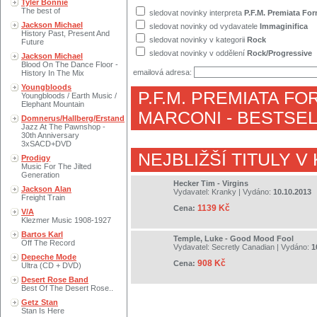
Tyler Bonnie
The best of
sledovat novinky interpreta
P.F.M. Premiata For
Jackson Michael
sledovat novinky od vydavatele
Immaginifica
History Past, Present And
sledovat novinky v kategorii
Rock
Future
sledovat novinky v oddělení
Rock/Progressive
Jackson Michael
Blood On The Dance Floor -
emailová adresa:
History In The Mix
Youngbloods
P.F.M. PREMIATA FO
Youngbloods / Earth Music /
Elephant Mountain
MARCONI
- BESTSEL
Domnerus/Hallberg/Erstand
Jazz At The Pawnshop -
30th Anniversary
3xSACD+DVD
NEJBLIŽŠÍ TITULY V
Prodigy
Music For The Jilted
Generation
Hecker Tim - Virgins
Jackson Alan
Vydavatel:
Kranky
| Vydáno:
10.10.2013
Freight Train
1139 Kč
Cena:
V/A
Klezmer Music 1908-1927
Bartos Karl
Temple, Luke - Good Mood Fool
Off The Record
Vydavatel:
Secretly Canadian
| Vydáno:
1
Depeche Mode
908 Kč
Cena:
Ultra (CD + DVD)
Desert Rose Band
Best Of The Desert Rose..
Getz Stan
Stan Is Here