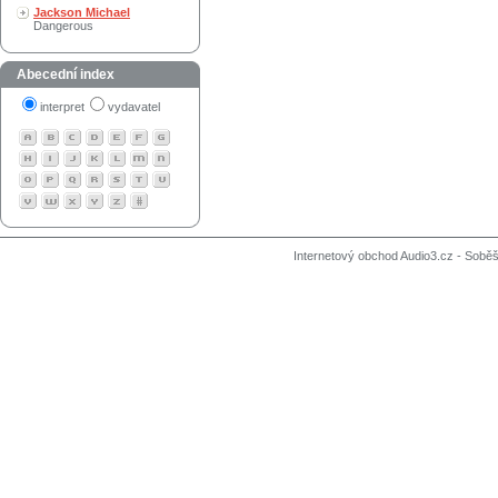
Jackson Michael
Dangerous
Abecední index
interpret
vydavatel
Internetový obchod Audio3.cz - Soběši