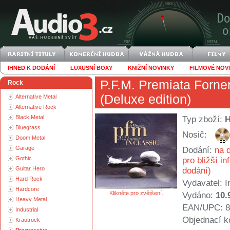
IHNED K DODÁNÍ
LUXUSNÍ BOXY
KNIŽNÍ NOVINKY
FILMOVÉ NOV
P.F.M. Premiata Forne
Rock
(Deluxe edition)
Alternative Metal
Alternative Rock
Black Metal
Typ zboží:
Bluegrass
Nosič:
Doom Metal
Garage
Dodání:
na d
Gothic
pro bližší i
Guitar Hero
dodání)
Hard Rock
Vydavatel:
I
Hardcore
Klikněte pro zvětšení.
Vydáno:
10.
Heavy Metal
EAN/UPC: 8
Industrial
Objednací k
Krautrock