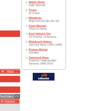
Walsh Steve
Daily Specials
Toyen
Ia Orana
Metalinda
Moja hviezda žije (No 16)
Gees Michael
There Is Home
Emil Viklický Trio
Za horama, za lesama...
Blehárová Helena
Jazzové útesy (1963-1990)
Prokop Michal
Ostraka
Zagorová Hana
Srdečně / Nejkrásnější
šansony 1968-2018
Pop/Oldies
CD