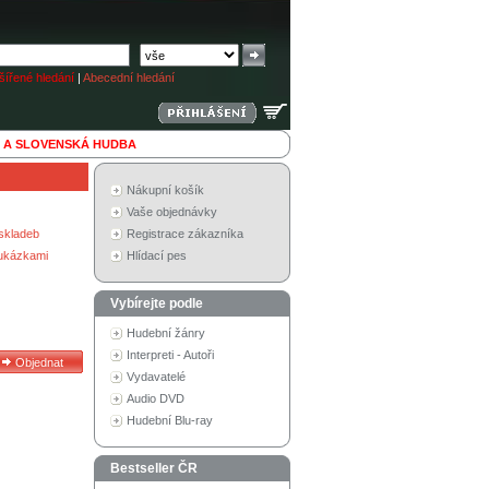
ířené hledání
|
Abecední hledání
 A SLOVENSKÁ HUDBA
Nákupní košík
Vaše objednávky
skladeb
Registrace zákazníka
 ukázkami
Hlídací pes
Vybírejte podle
Hudební žánry
Interpreti - Autoři
Vydavatelé
Audio DVD
Hudební Blu-ray
Bestseller ČR