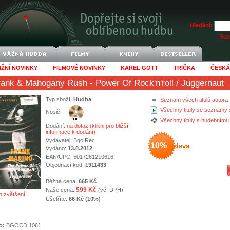
Hledání:
Rozš
IŽNÍ NOVINKY
FILMOVÉ NOVINKY
KAREL GOTT
TRIČKA
ČESKÁ
rank & Mahogany Rush
- Power Of Rock'n'roll / Juggernaut
Typ zboží:
Hudba
Seznam všech titulů autora
Všechny tituly se seznamy 
Nosič:
Všechny tituly s hudebními
Dodání:
na dotaz (klikni pro bližší
informace k dodání)
Vydavatel:
Bgo Rec
10%
sleva
Vydáno:
13.8.2012
EAN/UPC: 5017261210616
Objednací kód:
1911433
Běžná cena:
665 Kč
599 Kč
Naše cena:
(vč. DPH)
o zvětšení.
Ušetříte:
66 Kč (10%)
o:
BGOCD 1061