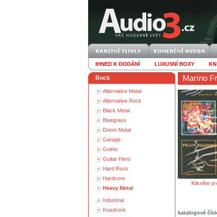
IHNED K DODÁNÍ
LUXUSNÍ BOXY
KN
Marino F
Rock
Alternative Metal
Alternative Rock
Black Metal
Bluegrass
Doom Metal
Garage
Gothic
Guitar Hero
Hard Rock
Hardcore
Klikněte pr
Heavy Metal
Industrial
Krautrock
katalogové čísl