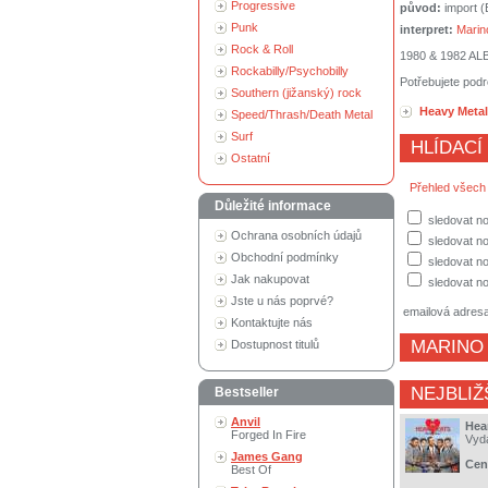
Progressive
původ:
import 
Punk
interpret:
Marin
Rock & Roll
1980 & 1982 A
Rockabilly/Psychobilly
Potřebujete podr
Southern (jižanský) rock
Heavy Metal
Speed/Thrash/Death Metal
Surf
HLÍDACÍ
Ostatní
Přehled všech
Důležité informace
sledovat n
Ochrana osobních údajů
sledovat no
Obchodní podmínky
sledovat no
Jak nakupovat
sledovat no
Jste u nás poprvé?
emailová adres
Kontaktujte nás
MARINO
Dostupnost titulů
NEJBLIŽ
Bestseller
Anvil
Hea
Forged In Fire
Vyd
James Gang
Cen
Best Of