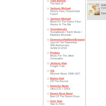
Tyler Bonnie
The best of
Gal
Vyd
Jackson Michael
History Past, Present And
Cen
Future
Jackson Michael
Blood On The Dance Floor -
History In The Mix
Youngbloods
Youngbloods / Earth Music /
Elephant Mountain
Domnerus/Hallberg/Erstand
Jazz At The Pawnshop -
30th Anniversary
3xSACD+DVD
Prodigy
Music For The Jilted
Generation
Jackson Alan
Freight Train
V/A
Klezmer Music 1908-1927
Bartos Karl
Off The Record
Depeche Mode
Ultra (CD + DVD)
Desert Rose Band
Best Of The Desert Rose..
Getz Stan
Stan Is Here