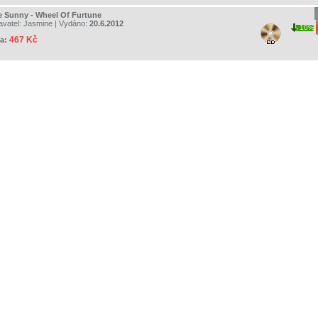
e Sunny - Wheel Of Furtune
avatel:
Jasmine
| Vydáno:
20.6.2012
10%
467 Kč
a: