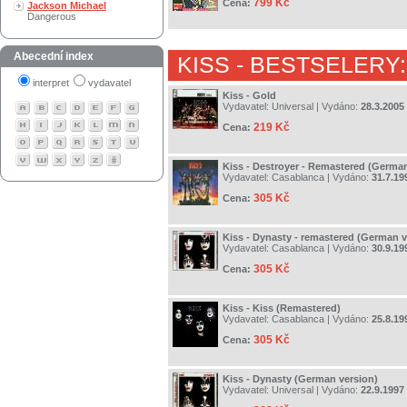
799 Kč
Cena:
Jackson Michael
Dangerous
Abecední index
KISS
- BESTSELERY:
interpret
vydavatel
Kiss - Gold
Vydavatel:
Universal
| Vydáno:
28.3.2005
219 Kč
Cena:
Kiss - Destroyer - Remastered (German
Vydavatel:
Casablanca
| Vydáno:
31.7.19
305 Kč
Cena:
Kiss - Dynasty - remastered (German v
Vydavatel:
Casablanca
| Vydáno:
30.9.19
305 Kč
Cena:
Kiss - Kiss (Remastered)
Vydavatel:
Casablanca
| Vydáno:
25.8.19
305 Kč
Cena:
Kiss - Dynasty (German version)
Vydavatel:
Universal
| Vydáno:
22.9.1997