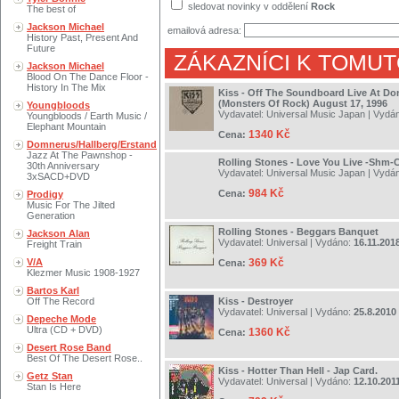
sledovat novinky v oddělení
Rock
The best of
Jackson Michael
emailová adresa:
History Past, Present And
Future
ZÁKAZNÍCI K TOMUT
Jackson Michael
Blood On The Dance Floor -
History In The Mix
Kiss - Off The Soundboard Live At Do
(Monsters Of Rock) August 17, 1996
Youngbloods
Vydavatel:
Universal Music Japan
| Vydá
Youngbloods / Earth Music /
Elephant Mountain
1340 Kč
Cena:
Domnerus/Hallberg/Erstand
Jazz At The Pawnshop -
Rolling Stones - Love You Live -Shm-
30th Anniversary
Vydavatel:
Universal Music Japan
| Vydá
3xSACD+DVD
984 Kč
Cena:
Prodigy
Music For The Jilted
Generation
Rolling Stones - Beggars Banquet
Jackson Alan
Vydavatel:
Universal
| Vydáno:
16.11.201
Freight Train
V/A
369 Kč
Cena:
Klezmer Music 1908-1927
Bartos Karl
Off The Record
Kiss - Destroyer
Vydavatel:
Universal
| Vydáno:
25.8.2010
Depeche Mode
Ultra (CD + DVD)
1360 Kč
Cena:
Desert Rose Band
Best Of The Desert Rose..
Kiss - Hotter Than Hell - Jap Card.
Getz Stan
Vydavatel:
Universal
| Vydáno:
12.10.201
Stan Is Here