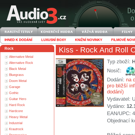
IHNED K DODÁNÍ
LUXUSNÍ BOXY
KNIŽNÍ NOVINKY
FILMOVÉ NOV
Kiss
- Rock And Roll 
Rock
Alternative Metal
Typ zboží:
Alternative Rock
Black Metal
Nosič:
Bluegrass
Dodání:
na d
Doom Metal
pro bližší i
Garage
dodání)
Gothic
Vydavatel:
U
Guitar Hero
Hard Rock
Vydáno:
12.
Hardcore
EAN/UPC: 4
Heavy Metal
Objednací k
Industrial
Krautrock