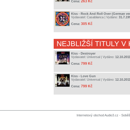
263 Kč
Cena:
Kiss - Rock And Roll Over (German ve
Vydavatel:
Casablanca
| Vydáno:
31.7.19
305 Kč
Cena:
NEJBLIŽŠÍ TITULY V
Kiss - Destroyer
Vydavatel:
Universal
| Vydáno:
12.10.201
799 Kč
Cena:
Kiss - Love Gun
Vydavatel:
Universal
| Vydáno:
12.10.201
799 Kč
Cena:
Internetový obchod Audio3.cz - Soběši