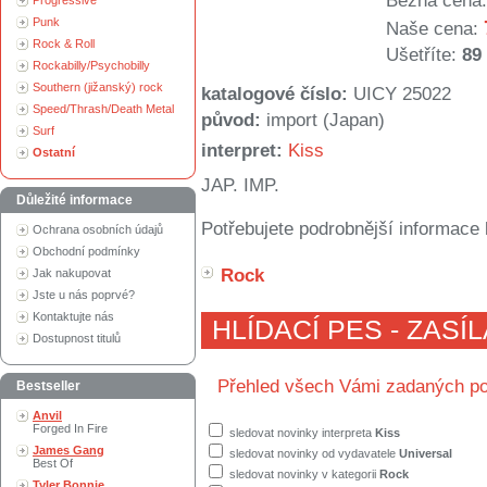
Běžná cena:
Progressive
Punk
Naše cena:
Rock & Roll
Ušetříte:
89
Rockabilly/Psychobilly
Southern (jižanský) rock
katalogové číslo:
UICY 25022
Speed/Thrash/Death Metal
původ:
import (Japan)
Surf
interpret:
Kiss
Ostatní
JAP. IMP.
Důležité informace
Potřebujete podrobnější informace 
Ochrana osobních údajů
Obchodní podmínky
Rock
Jak nakupovat
Jste u nás poprvé?
Kontaktujte nás
HLÍDACÍ PES - ZASÍ
Dostupnost titulů
Přehled všech Vámi zadaných po
Bestseller
Anvil
Forged In Fire
sledovat novinky interpreta
Kiss
James Gang
sledovat novinky od vydavatele
Universal
Best Of
sledovat novinky v kategorii
Rock
Tyler Bonnie