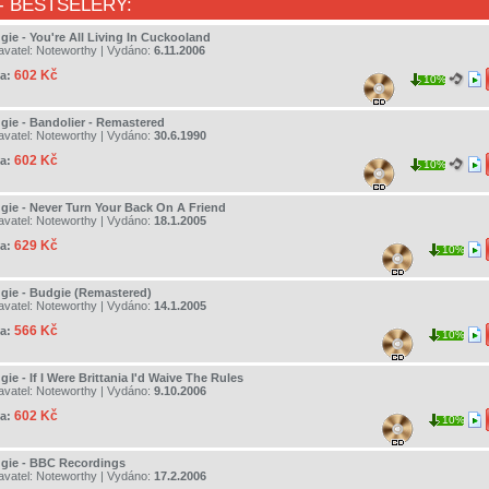
- BESTSELERY:
gie - You're All Living In Cuckooland
avatel:
Noteworthy
| Vydáno:
6.11.2006
602 Kč
a:
10%
gie - Bandolier - Remastered
avatel:
Noteworthy
| Vydáno:
30.6.1990
602 Kč
a:
10%
gie - Never Turn Your Back On A Friend
avatel:
Noteworthy
| Vydáno:
18.1.2005
629 Kč
a:
10%
gie - Budgie (Remastered)
avatel:
Noteworthy
| Vydáno:
14.1.2005
566 Kč
a:
10%
ie - If I Were Brittania I'd Waive The Rules
avatel:
Noteworthy
| Vydáno:
9.10.2006
602 Kč
a:
10%
gie - BBC Recordings
avatel:
Noteworthy
| Vydáno:
17.2.2006