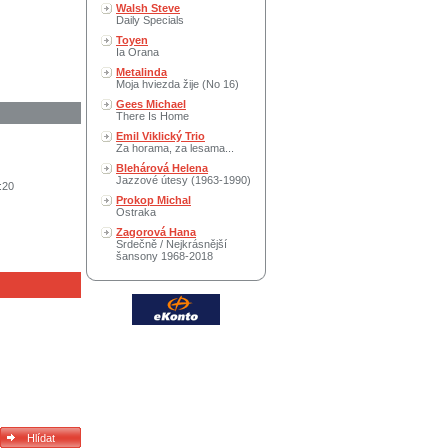
Walsh Steve
Daily Specials
Toyen
Ia Orana
Metalinda
Moja hviezda žije (No 16)
Gees Michael
There Is Home
Emil Viklický Trio
Za horama, za lesama...
Blehárová Helena
Jazzové útesy (1963-1990)
:20
Prokop Michal
Ostraka
Zagorová Hana
Srdečně / Nejkrásnější
šansony 1968-2018