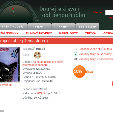
Hledání:
Rozš
IŽNÍ NOVINKY
FILMOVÉ NOVINKY
KAREL GOTT
TRIČKA
ČESKÁ
Impeckable (Remastered)
Typ zboží:
Hudba
Seznam všech titulů autora
Všechny tituly se seznamy 
Nosič:
Všechny tituly s hudebními
Dodání:
na dotaz (klikni pro bližší
informace k dodání)
Vydavatel:
Noteworthy
10%
sleva
Vydáno:
3.11.2010
EAN/UPC: 0827565057016
Objednací kód:
1636548
o zvětšení.
Běžná cena:
699 Kč
629 Kč
Naše cena:
(vč. DPH)
Ušetříte:
70 Kč (10%)
(EU)