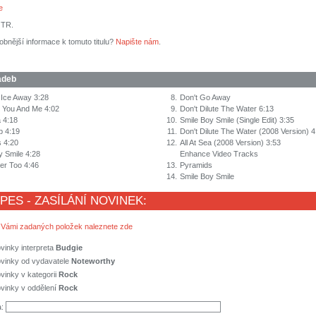
e
 TR.
obnější informace k tomuto titulu?
Napište nám
.
adeb
 Ice Away 3:28
8.
Don't Go Away
 You And Me 4:02
9.
Don't Dilute The Water 6:13
a 4:18
10.
Smile Boy Smile (Single Edit) 3:35
p 4:19
11.
Don't Dilute The Water (2008 Version) 4
 4:20
12.
All At Sea (2008 Version) 3:53
y Smile 4:28
Enhance Video Tracks
ker Too 4:46
13.
Pyramids
14.
Smile Boy Smile
 PES - ZASÍLÁNÍ NOVINEK:
 Vámi zadaných položek naleznete zde
vinky interpreta
Budgie
ovinky od vydavatele
Noteworthy
vinky v kategorii
Rock
vinky v oddělení
Rock
a: