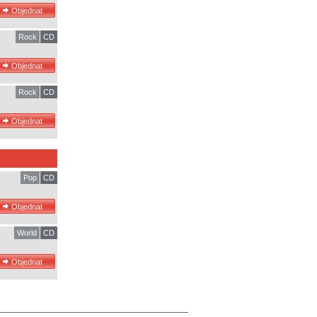
Rock
CD
Rock
CD
Pop
CD
World
CD