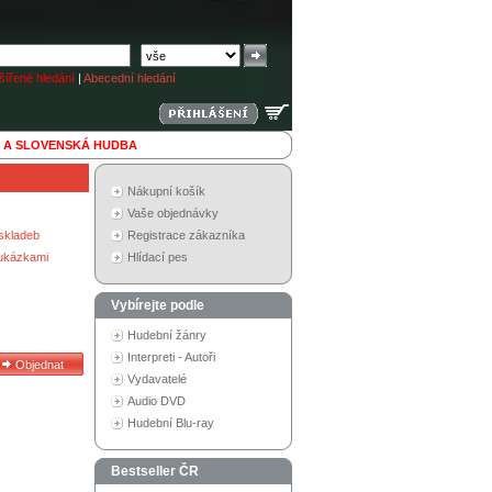
ířené hledání
|
Abecední hledání
 A SLOVENSKÁ HUDBA
Nákupní košík
Vaše objednávky
skladeb
Registrace zákazníka
 ukázkami
Hlídací pes
Vybírejte podle
Hudební žánry
Interpreti - Autoři
Vydavatelé
Audio DVD
Hudební Blu-ray
Bestseller ČR