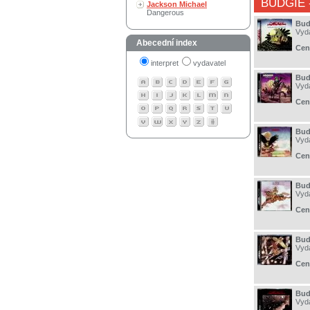
BUDGIE
Jackson Michael
Dangerous
Bud
Vyd
Abecední index
Cen
interpret
vydavatel
Bud
Vyd
Cen
Bud
Vyd
Cen
Bud
Vyd
Cen
Budg
Vyd
Cen
Bud
Vyd