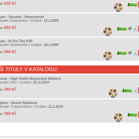
620 Kč
a:
10%
gie - Squawk - Remastered
avatel:
Noteworthy
| Vydáno:
12.1.2005
602 Kč
a:
10%
ie - In For The Kill!
avatel:
Noteworthy
| Vydáno:
18.1.2005
566 Kč
a:
10%
ŠÍ TITULY V KATALOGU:
ional - High Violet (Expanded Edition)
avatel:
4AD
| Vydáno:
22.11.2010
395 Kč
a:
10%
gline - Desert Rainbow
avatel:
Tropical Music
| Vydáno:
11.1.2019
395 Kč
a:
10%