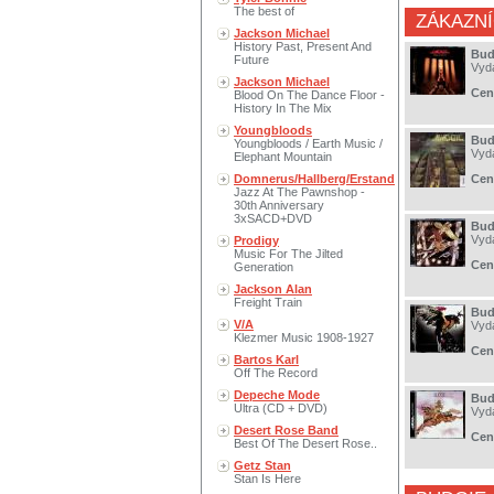
The best of
ZÁKAZNÍ
Jackson Michael
History Past, Present And
Bud
Future
Vyd
Jackson Michael
Cen
Blood On The Dance Floor -
History In The Mix
Youngbloods
Budg
Youngbloods / Earth Music /
Vyd
Elephant Mountain
Domnerus/Hallberg/Erstand
Cen
Jazz At The Pawnshop -
30th Anniversary
3xSACD+DVD
Budg
Vyd
Prodigy
Music For The Jilted
Cen
Generation
Jackson Alan
Freight Train
Budg
V/A
Vyd
Klezmer Music 1908-1927
Cen
Bartos Karl
Off The Record
Depeche Mode
Bud
Ultra (CD + DVD)
Vyd
Desert Rose Band
Cen
Best Of The Desert Rose..
Getz Stan
Stan Is Here