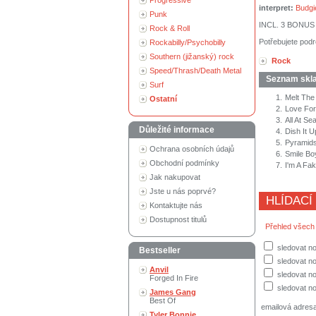
Progressive
interpret:
Budgi
Punk
INCL. 3 BONUS
Rock & Roll
Potřebujete podr
Rockabilly/Psychobilly
Southern (jižanský) rock
Rock
Speed/Thrash/Death Metal
Seznam skl
Surf
1.
Melt The
Ostatní
2.
Love For
3.
All At Se
Důležité informace
4.
Dish It U
5.
Pyramids
Ochrana osobních údajů
6.
Smile Bo
Obchodní podmínky
7.
I'm A Fa
Jak nakupovat
Jste u nás poprvé?
HLÍDACÍ
Kontaktujte nás
Dostupnost titulů
Přehled všech
sledovat no
Bestseller
sledovat n
Anvil
sledovat no
Forged In Fire
sledovat no
James Gang
Best Of
emailová adres
Tyler Bonnie