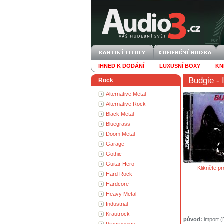
IHNED K DODÁNÍ
LUXUSNÍ BOXY
KN
Budgie
- 
Rock
Alternative Metal
Alternative Rock
Black Metal
Bluegrass
Doom Metal
Garage
Gothic
Guitar Hero
Klikněte pr
Hard Rock
Hardcore
Heavy Metal
Industrial
Krautrock
původ:
import 