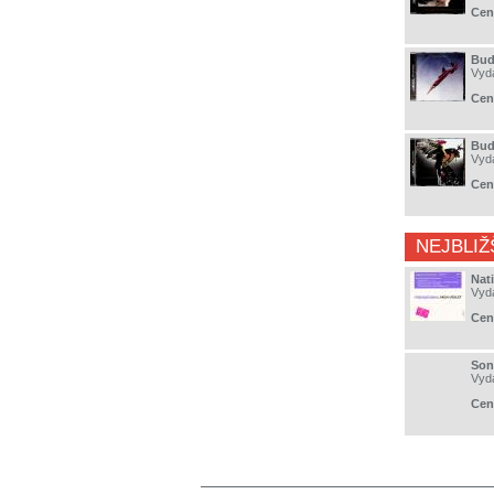
Cen
Bud
Vyd
Cen
Budg
Vyd
Cen
NEJBLIŽ
Nat
Vyd
Cen
Son
Vyd
Cen