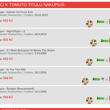
CI K TOMUTO TITULU NAKUPUJÍ:
gie - Deliver Us From Evil
avatel:
Noteworthy
| Vydáno:
25.11.2013
602 Kč
a:
10%
ie - Nightflight + 2
avatel:
Noteworthy
| Vydáno:
29.4.2013
602 Kč
a:
10%
ie - If I Were Brittania I'd Waive The Rules
avatel:
Noteworthy
| Vydáno:
9.10.2006
602 Kč
a:
10%
ie - In For The Kill!
avatel:
Noteworthy
| Vydáno:
18.1.2005
566 Kč
a:
10%
gie - Budgie (Remastered)
avatel:
Noteworthy
| Vydáno:
14.1.2005
566 Kč
a:
10%