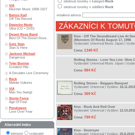
sledovat novinky v kategorii
Rock
V/A
sledovat novinky v oddělení
Rock
Klezmer Music 1908-1927
Bartos Karl
emailová adresa:
Off The Record
ZÁKAZNÍCI K TOMUT
Depeche Mode
Ultra (CD + DVD)
Desert Rose Band
Kiss - Off The Soundboard Live At Do
Best Of The Desert Rose..
(Monsters Of Rock) August 17, 1996
Vydavatel:
Universal Music Japan
| Vydá
Getz Stan
Stan Is Here
1340 Kč
Cena:
Jackson Michael
Dangerous
Rolling Stones - Love You Live -Shm-
Tyler Bonnie
Vydavatel:
Universal Music Japan
| Vydá
Greatest Hits
984 Kč
Cena:
Iii Decades Live Ceremony
Beck
Midnite Vultures
Rolling Stones - Beggars Banquet
Vydavatel:
Universal
| Vydáno:
16.11.201
V/A
Man You Swing!
369 Kč
Cena:
Storm Force
Age Of Fear
Kiss - Rock And Roll Over
Pendragon
Vydavatel:
Universal
| Vydáno:
12.10.201
Love Over Fear
799 Kč
Cena:
Abecední index
Kiss - Destroyer
interpret
vydavatel
Vydavatel:
Universal
| Vydáno:
25.8.2010