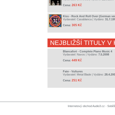
263 Kč
Cena:
Kiss - Rock And Roll Over (German ve
Vydavatel:
Casablanca
| Vydáno:
31.7.19
305 Kč
Cena:
NEJBLIŽŠÍ TITULY V
Blancafort - Complete Piano Music 4
Vydavatel:
Naxos
| Vydáno:
7.5.2008
449 Kč
Cena:
Fate - Vultures
Vydavatel:
Metal Blade
| Vydáno:
28.4.20
251 Kč
Cena:
Internetový obchod Audio3.cz - Soběši