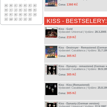
1360 Kč
Cena:
KISS
- BESTSELERY:
Kiss - Gold
Vydavatel:
Universal
| Vydáno:
28.3.2005
219 Kč
Cena:
Kiss - Destroyer - Remastered (German
Vydavatel:
Casablanca
| Vydáno:
31.7.19
305 Kč
Cena:
Kiss - Dynasty - remastered (German v
Vydavatel:
Casablanca
| Vydáno:
30.9.19
305 Kč
Cena:
Kiss - Kiss (Remastered)
Vydavatel:
Casablanca
| Vydáno:
25.8.19
305 Kč
Cena:
Kiss - Dynasty (German version)
Vydavatel:
Universal
| Vydáno:
22.9.1997