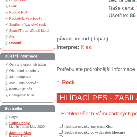
Běžná cena:
Progressive
Punk
Naše cena:
Rock & Roll
Ušetříte:
86
Rockabilly/Psychobilly
Southern (jižanský) rock
Speed/Thrash/Death Metal
Surf
původ:
import (Japan)
Ostatní
interpret:
Kiss
Důležité informace
Ochrana osobních údajů
Potřebujete podrobnější informace 
Obchodní podmínky
Jak nakupovat
Rock
Jste u nás poprvé?
Kontaktujte nás
Dostupnost titulů
HLÍDACÍ PES - ZASÍ
Bestseller
Přehled všech Vámi zadaných po
Satya
Slapp Happy
Live In Japan May 2000
sledovat novinky interpreta
Kiss
sledovat novinky od vydavatele
Mercury
Jackson Alan
Freight Train