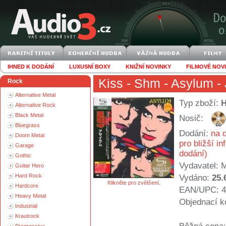
IHNED K DODÁNÍ
LUXUSNÍ BOXY
KNIŽNÍ NOVINKY
FILMOVÉ NOV
Kiss
- Shm - Asylum -
Rock
Alternative Metal
Typ zboží:
Alternative Rock
Black Metal
Nosič:
Bluegrass
Dodání:
na d
Doom Metal
pro bližší i
Garage
dodání)
Gothic
Vydavatel:
M
Guitar Hero
Hard Rock
Vydáno:
25.
Klikněte pro zvětšení.
Hardcore
EAN/UPC: 4
Heavy Metal
Objednací k
Industrial
Krautrock