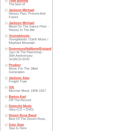
Tyler Bonnie
The best of
Jackson Michael
History Past, Present And
Future
Jackson Michael
Blood On The Dance Floor -
History In The Mix
Youngbloods
Youngbloods / Earth Music /
Elephant Mountain
Domnerus/Hallberg/Erstand
Jazz At The Pawnshop -
30th Anniversary
3xSACD+DVD
Prodigy
Music For The Jilted
Generation
Jackson Alan
Freight Train
V/A
Klezmer Music 1908-1927
Bartos Karl
Off The Record
Depeche Mode
Ultra (CD + DVD)
Desert Rose Band
Best Of The Desert Rose..
Getz Stan
Stan Is Here