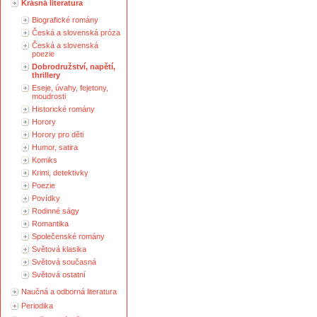
Krásná literatura
Biografické romány
Česká a slovenská próza
Česká a slovenská
poezie
Dobrodružství, napětí,
thrillery
Eseje, úvahy, fejetony,
moudrosti
Historické romány
Horory
Horory pro děti
Humor, satira
Komiks
Krimi, detektivky
Poezie
Povídky
Rodinné ságy
Romantika
Společenské romány
Světová klasika
Světová současná
Světová ostatní
Naučná a odborná literatura
Periodika