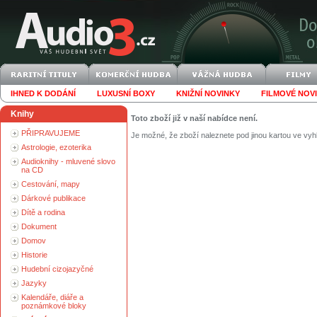
IHNED K DODÁNÍ
LUXUSNÍ BOXY
KNIŽNÍ NOVINKY
FILMOVÉ NOV
Knihy
Toto zboží již v naší nabídce není.
PŘIPRAVUJEME
Je možné, že zboží naleznete pod jinou kartou ve vyh
Astrologie, ezoterika
Audioknihy - mluvené slovo
na CD
Cestování, mapy
Dárkové publikace
Dítě a rodina
Dokument
Domov
Historie
Hudební cizojazyčné
Jazyky
Kalendáře, diáře a
poznámkové bloky