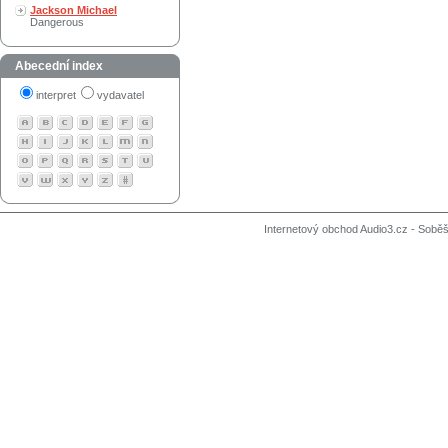
Jackson Michael
Dangerous
Abecední index
interpret
vydavatel
Internetový obchod Audio3.cz - Soběši