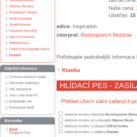
Běžná cena:
Smetana Bedřich
Strauss Richard
Naše cena:
Šostakovič Dimitrij
Ušetříte:
15
Verdi Giuseppe
Vivaldi Antonio
edice:
Inspiration
Houslové koncerty
interpret:
Rostropovich Mstislav
Klavírní koncerty
Náboženská
Organ Encyclopedia Naxos
Ostatní
Potřebujete podrobnější informace 
Důležité informace
Klasika
Ochrana osobních údajů
Obchodní podmínky
HLÍDACÍ PES - ZASÍ
Jak nakupovat
Jste u nás poprvé?
Přehled všech Vámi zadaných po
Kontaktujte nás
Dostupnost titulů
sledovat novinky interpreta
Rostropovich Mstis
sledovat novinky od vydavatele
Warner Music
Bestseller
sledovat novinky v kategorii
Vážná hudba
Anvil
sledovat novinky v oddělení
Klasika
Forged In Fire