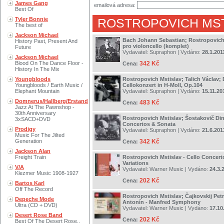
James Gang
emailová adresa:
Best Of
Tyler Bonnie
ROSTROPOVICH MST
The best of
Jackson Michael
Bach Johann Sebastian; Rostropovich 
History Past, Present And
pro violoncello (komplet)
Future
Vydavatel:
Supraphon
| Vydáno:
28.1.201
Jackson Michael
Blood On The Dance Floor -
342 Kč
Cena:
History In The Mix
Youngbloods
Rostropovich Mstislav; Talich Václav;
Youngbloods / Earth Music /
Cellokonzert in H-Moll, Op.104
Elephant Mountain
Vydavatel:
Supraphon
| Vydáno:
15.11.20
Domnerus/Hallberg/Erstand
483 Kč
Cena:
Jazz At The Pawnshop -
30th Anniversary
Rostropovich Mstislav; Šostakovič Dimi
3xSACD+DVD
Concertos & Sonata
Prodigy
Vydavatel:
Supraphon
| Vydáno:
21.6.201
Music For The Jilted
Generation
342 Kč
Cena:
Jackson Alan
Freight Train
Rostropovich Mstislav - Cello Concert
Variations
V/A
Vydavatel:
Warner Music
| Vydáno:
24.3.
Klezmer Music 1908-1927
202 Kč
Cena:
Bartos Karl
Off The Record
Rostropovich Mstislav; Čajkovskij Petr 
Depeche Mode
Antonín - Manfred Symphony
Ultra (CD + DVD)
Vydavatel:
Warner Music
| Vydáno:
17.10
Desert Rose Band
202 Kč
Cena:
Best Of The Desert Rose..