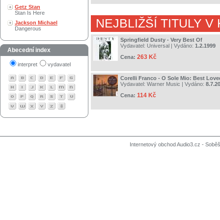
Getz Stan
Stan Is Here
NEJBLIŽŠÍ TITULY V
Jackson Michael
Dangerous
Springfield Dusty - Very Best Of
Vydavatel:
Universal
| Vydáno:
1.2.1999
Abecední index
263 Kč
Cena:
interpret
vydavatel
Corelli Franco - O Sole Mio: Best Love
Vydavatel:
Warner Music
| Vydáno:
8.7.2
114 Kč
Cena:
Internetový obchod Audio3.cz - Soběši