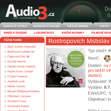
IHNED K DODÁNÍ
LUXUSNÍ BOXY
KNIŽNÍ NOVINKY
FILMOVÉ NOV
Rostropovich Mstislav
Vážná hudba
Bach Johann Sebastian
Typ zboží:
Beethoven Ludwig van
Čajkovskij Petr Iljič
Nosič:
Dvořák Antonín
Dodání:
na d
Händel Georg Friedrich
pro bližší i
Haydn Franz Joseph
dodání)
Chopin Frederyk
Vydavatel:
W
Janáček Leoš
Mahler Gustav
Vydáno:
8.7
Mozart Wolfgang Amadeus
EAN/UPC: 5
Offenbach Jacques
Objednací k
Schubert Franz
Schumann Robert