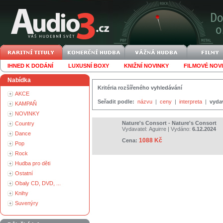
IHNED K DODÁNÍ
LUXUSNÍ BOXY
KNIŽNÍ NOVINKY
FILMOVÉ NOV
Nabídka
Kritéria rozšířeného vyhledávání
AKCE
Seřadit podle:
názvu
|
ceny
|
interpreta
|
vyda
KAMPAŇ
NOVINKY
Nature's Consort - Nature's Consort
Country
Vydavatel:
Aguirre
| Vydáno:
6.12.2024
Dance
1088 Kč
Cena:
Pop
Rock
Hudba pro děti
Ostatní
Obaly CD, DVD, ...
Knihy
Suvenýry