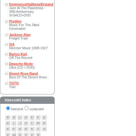
Domnerus/Hallberg/Erstand
Jazz At The Pawnshop -
30th Anniversary
3xSACD+DVD
Prodigy
Music For The Jilted
Generation
Jackson Alan
Freight Train
V/A
Klezmer Music 1908-1927
Bartos Karl
Off The Record
Depeche Mode
Ultra (CD + DVD)
Desert Rose Band
Best Of The Desert Rose..
TOTO
Toto
Abecední index
interpret
vydavatel