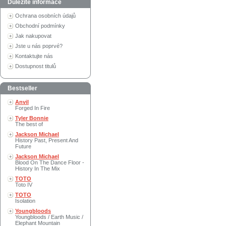
Důležité informace
Ochrana osobních údajů
Obchodní podmínky
Jak nakupovat
Jste u nás poprvé?
Kontaktujte nás
Dostupnost titulů
Bestseller
Anvil
Forged In Fire
Tyler Bonnie
The best of
Jackson Michael
History Past, Present And
Future
Jackson Michael
Blood On The Dance Floor -
History In The Mix
TOTO
Toto IV
TOTO
Isolation
Youngbloods
Youngbloods / Earth Music /
Elephant Mountain