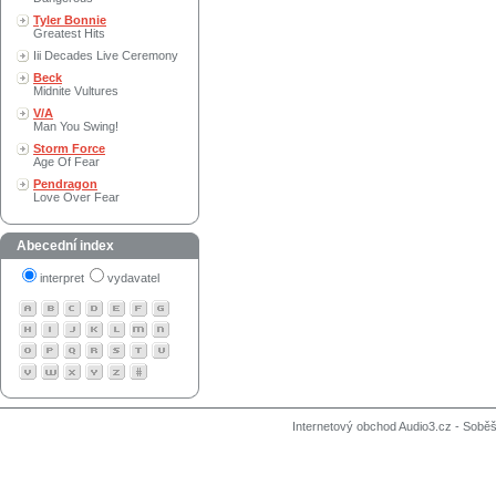
Tyler Bonnie
Greatest Hits
Iii Decades Live Ceremony
Beck
Midnite Vultures
V/A
Man You Swing!
Storm Force
Age Of Fear
Pendragon
Love Over Fear
Abecední index
interpret
vydavatel
Internetový obchod Audio3.cz - Soběši