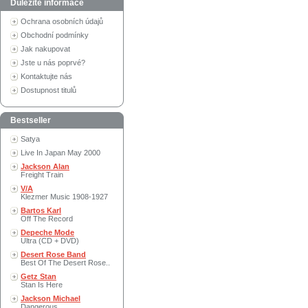
Důležité informace
Ochrana osobních údajů
Obchodní podmínky
Jak nakupovat
Jste u nás poprvé?
Kontaktujte nás
Dostupnost titulů
Bestseller
Satya
Live In Japan May 2000
Jackson Alan
Freight Train
V/A
Klezmer Music 1908-1927
Bartos Karl
Off The Record
Depeche Mode
Ultra (CD + DVD)
Desert Rose Band
Best Of The Desert Rose..
Getz Stan
Stan Is Here
Jackson Michael
Dangerous