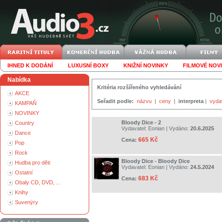
IHNED K DODÁNÍ
LUXUSNÍ BOXY
KNIŽNÍ NOVINKY
FILMOVÉ NOV
Nabídka
Kritéria rozšířeného vyhledávání
AKCE
Seřadit podle:
názvu
|
ceny
|
interpreta
|
vyda
KAMPAŇ
NOVINKY
Bloody Dice - 2
Country
Vydavatel:
Eonian
| Vydáno:
20.6.2025
Dance
665 Kč
Cena:
Pop
Rock
Bloody Dice - Bloody Dice
Hudba pro děti
Vydavatel:
Eonian
| Vydáno:
24.5.2024
Ostatní
683 Kč
Cena:
Obaly CD, DVD, ...
Knihy
Suvenýry