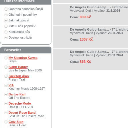
Důležité informace
De Angelis Guido &amp... - Il Cittadino
Ochrana osobních údajů
Vydavatel:
Digit
| Vydáno:
31.5.2024
Obchodní podmínky
809 Kč
Cena:
Jak nakupovat
Jste u nás poprvé?
De Angelis Guido &amp... - 7" L'arbitr
Kontaktujte nás
Vydavatel:
Tavta
| Vydáno:
29.11.2024
Dostupnost titulů
1007 Kč
Cena:
Bestseller
De Angelis Guido &amp... - 7" L'arbitr
Vydavatel:
Tavta
| Vydáno:
29.11.2024
My Sleeping Karma
Satya
863 Kč
Cena:
Slapp Happy
Live In Japan May 2000
Jackson Alan
Freight Train
V/A
Klezmer Music 1908-1927
Bartos Karl
Off The Record
Depeche Mode
Ultra (CD + DVD)
Desert Rose Band
Best Of The Desert Rose..
Getz Stan
Stan Is Here