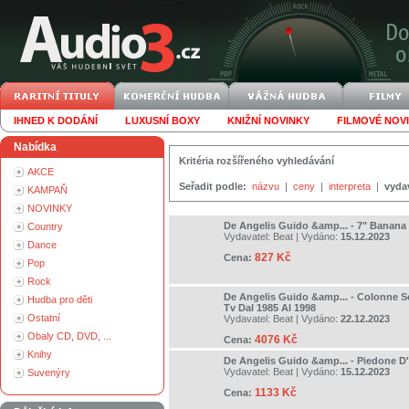
IHNED K DODÁNÍ
LUXUSNÍ BOXY
KNIŽNÍ NOVINKY
FILMOVÉ NOV
Nabídka
Kritéria rozšířeného vyhledávání
AKCE
Seřadit podle:
názvu
|
ceny
|
interpreta
|
vyda
KAMPAŇ
NOVINKY
De Angelis Guido &amp... - 7" Banana
Country
Vydavatel:
Beat
| Vydáno:
15.12.2023
Dance
827 Kč
Cena:
Pop
Rock
De Angelis Guido &amp... - Colonne So
Hudba pro děti
Tv Dal 1985 Al 1998
Ostatní
Vydavatel:
Beat
| Vydáno:
22.12.2023
Obaly CD, DVD, ...
4076 Kč
Cena:
Knihy
De Angelis Guido &amp... - Piedone D'
Vydavatel:
Beat
| Vydáno:
15.12.2023
Suvenýry
1133 Kč
Cena: