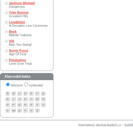
Jackson Michael
Dangerous
Tyler Bonnie
Greatest Hits
Loudblast
Iii Decades Live Ceremony
Beck
Midnite Vultures
V/A
Man You Swing!
Storm Force
Age Of Fear
Pendragon
Love Over Fear
Abecední index
interpret
vydavatel
Internetový obchod Audio3.cz - Soběši