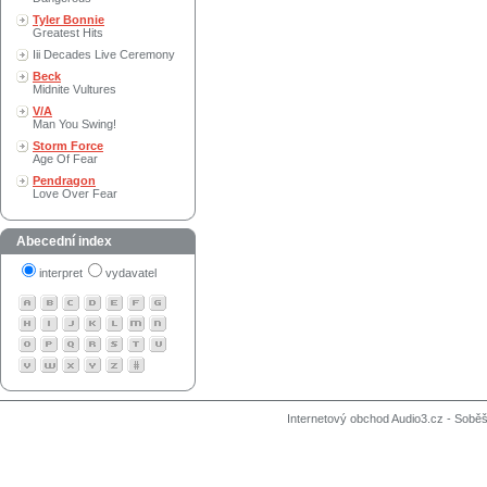
Tyler Bonnie
Greatest Hits
Iii Decades Live Ceremony
Beck
Midnite Vultures
V/A
Man You Swing!
Storm Force
Age Of Fear
Pendragon
Love Over Fear
Abecední index
interpret
vydavatel
Internetový obchod Audio3.cz - Soběši