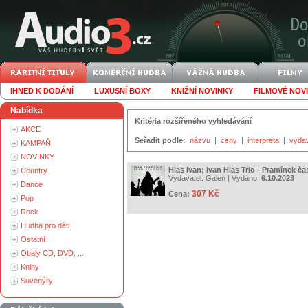
IHNED K DODÁNÍ
LUXUSNÍ BOXY
KNIŽNÍ NOVINKY
FILMOVÉ NOV
Nabídka
Kritéria rozšířeného vyhledávání
AKCE
Seřadit podle:
názvu
|
ceny
|
interpreta
|
vyda
KAMPAŇ
NOVINKY
Hlas Ivan; Ivan Hlas Trio - Pramínek ča
Country
Vydavatel:
Galen
| Vydáno:
6.10.2023
Dance
307 Kč
Cena:
Pop
Rock
Hudba pro děti
Ostatní
Obaly CD, DVD, ...
Knihy
Suvenýry