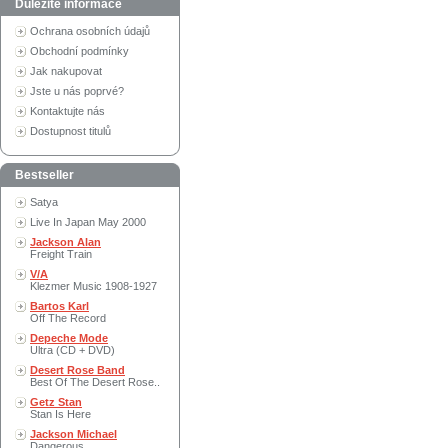
Důležité informace
Ochrana osobních údajů
Obchodní podmínky
Jak nakupovat
Jste u nás poprvé?
Kontaktujte nás
Dostupnost titulů
Bestseller
Satya
Live In Japan May 2000
Jackson Alan
Freight Train
V/A
Klezmer Music 1908-1927
Bartos Karl
Off The Record
Depeche Mode
Ultra (CD + DVD)
Desert Rose Band
Best Of The Desert Rose..
Getz Stan
Stan Is Here
Jackson Michael
Dangerous