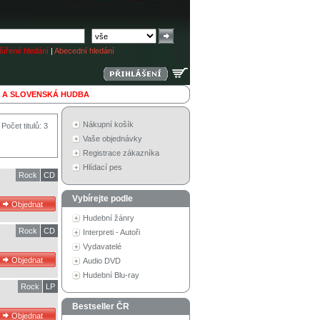
ířené hledání
|
Abecední hledání
 A SLOVENSKÁ HUDBA
Nákupní košík
Počet titulů: 3
Vaše objednávky
Registrace zákazníka
Hlídací pes
Rock
CD
Vybírejte podle
Hudební žánry
Rock
CD
Interpreti - Autoři
Vydavatelé
Audio DVD
Hudební Blu-ray
Rock
LP
Bestseller ČR