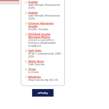
Arakain
Salto Mortale (Remastered
2026)
Arakain
Salto Mortale (Remastered
2026)
Orchestr Národního
divadla
Dvořák: Rusalka
Horňácká muzika
Miroslava Minkse
Zpívání a vyprávění z
Kuželova (Multimediální
dvojalbum)
Hally Belly
40 let v undergroundu 1986-
2026
Walsh Steve
Daily Specials
Toyen
Ia Orana
Metalinda
Moja hviezda žije (No 16)