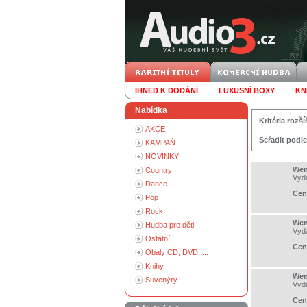
IHNED K DODÁNÍ
LUXUSNÍ BOXY
KN
Nabídka
Kritéria roz
AKCE
Seřadit podle
KAMPAŇ
NOVINKY
Wen
Country
Vyd
Dance
Cen
Pop
Rock
Wen
Hudba pro děti
Vyd
Ostatní
Cen
Obaly CD, DVD, ...
Knihy
Wen
Suvenýry
Vyd
Cen