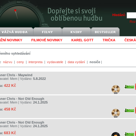
Hledání:
Rozš
IŽNÍ NOVINKY
FILMOVÉ NOVINKY
KAREL GOTT
TRIČKA
ČESKÁ
šířeného vyhledávání
:
názvu
|
ceny
|
interpreta
|
vydavatele
|
data vydání
|
nosiče
|
ner Chris - Maywind
avatel:
Mem
| Vydáno:
5.8.2022
422 Kč
a:
10%
ner Chris - Not Old Enough
avatel:
Mem
| Vydáno:
24.1.2025
458 Kč
a:
10%
ner Chris - Not Old Enough
avatel:
Mem
| Vydáno:
24.1.2025
683 Kč
a:
10%