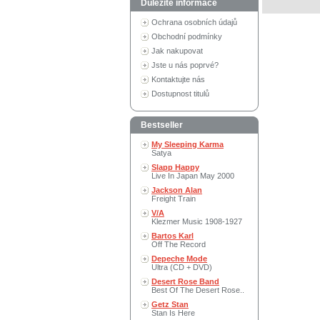
Důležité informace
Ochrana osobních údajů
Obchodní podmínky
Jak nakupovat
Jste u nás poprvé?
Kontaktujte nás
Dostupnost titulů
Bestseller
My Sleeping Karma
Satya
Slapp Happy
Live In Japan May 2000
Jackson Alan
Freight Train
V/A
Klezmer Music 1908-1927
Bartos Karl
Off The Record
Depeche Mode
Ultra (CD + DVD)
Desert Rose Band
Best Of The Desert Rose..
Getz Stan
Stan Is Here