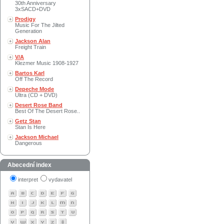
30th Anniversary
3xSACD+DVD
Prodigy
Music For The Jilted
Generation
Jackson Alan
Freight Train
V/A
Klezmer Music 1908-1927
Bartos Karl
Off The Record
Depeche Mode
Ultra (CD + DVD)
Desert Rose Band
Best Of The Desert Rose..
Getz Stan
Stan Is Here
Jackson Michael
Dangerous
Abecední index
interpret
vydavatel