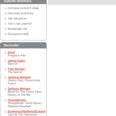
Důležité informace
Ochrana osobních údajů
Obchodní podmínky
Jak nakupovat
Jste u nás poprvé?
Kontaktujte nás
Dostupnost titulů
Bestseller
Anvil
Forged In Fire
James Gang
Best Of
Tyler Bonnie
The best of
Jackson Michael
History Past, Present And
Future
Jackson Michael
Blood On The Dance Floor -
History In The Mix
Youngbloods
Youngbloods / Earth Music /
Elephant Mountain
Domnerus/Hallberg/Erstand
Jazz At The Pawnshop -