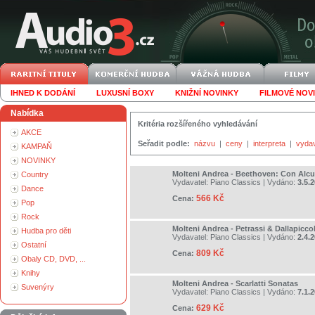
IHNED K DODÁNÍ
LUXUSNÍ BOXY
KNIŽNÍ NOVINKY
FILMOVÉ NOV
Nabídka
Kritéria rozšířeného vyhledávání
AKCE
Seřadit podle:
názvu
|
ceny
|
interpreta
|
vyda
KAMPAŇ
NOVINKY
Molteni Andrea - Beethoven: Con Alc
Country
Vydavatel:
Piano Classics
| Vydáno:
3.5.
Dance
566 Kč
Cena:
Pop
Rock
Molteni Andrea - Petrassi & Dallapicco
Hudba pro děti
Vydavatel:
Piano Classics
| Vydáno:
2.4.
Ostatní
809 Kč
Cena:
Obaly CD, DVD, ...
Knihy
Molteni Andrea - Scarlatti Sonatas
Suvenýry
Vydavatel:
Piano Classics
| Vydáno:
7.1.
629 Kč
Cena: