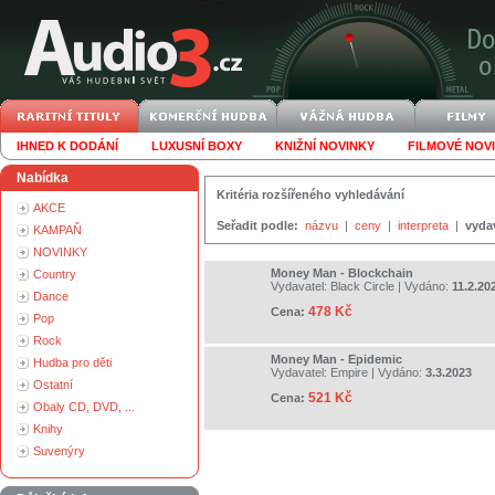
IHNED K DODÁNÍ
LUXUSNÍ BOXY
KNIŽNÍ NOVINKY
FILMOVÉ NOV
Nabídka
Kritéria rozšířeného vyhledávání
AKCE
Seřadit podle:
názvu
|
ceny
|
interpreta
|
vyda
KAMPAŇ
NOVINKY
Money Man - Blockchain
Country
Vydavatel:
Black Circle
| Vydáno:
11.2.20
Dance
478 Kč
Cena:
Pop
Rock
Money Man - Epidemic
Hudba pro děti
Vydavatel:
Empire
| Vydáno:
3.3.2023
Ostatní
521 Kč
Cena:
Obaly CD, DVD, ...
Knihy
Suvenýry