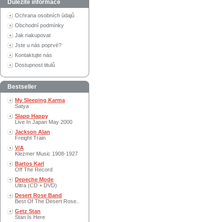
Důležité informace
Ochrana osobních údajů
Obchodní podmínky
Jak nakupovat
Jste u nás poprvé?
Kontaktujte nás
Dostupnost titulů
Bestseller
My Sleeping Karma
Satya
Slapp Happy
Live In Japan May 2000
Jackson Alan
Freight Train
V/A
Klezmer Music 1908-1927
Bartos Karl
Off The Record
Depeche Mode
Ultra (CD + DVD)
Desert Rose Band
Best Of The Desert Rose..
Getz Stan
Stan Is Here