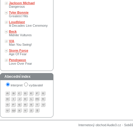
Jackson Michael
Dangerous
Tyler Bonnie
Greatest Hits
Loudblast
Iii Decades Live Ceremony
Beck
Midnite Vultures
V/A
Man You Swing!
Storm Force
Age Of Fear
Pendragon
Love Over Fear
Abecední index
interpret
vydavatel
Internetový obchod Audio3.cz - Soběši