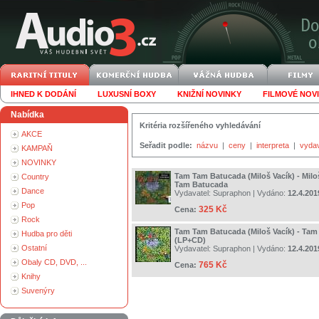
IHNED K DODÁNÍ
LUXUSNÍ BOXY
KNIŽNÍ NOVINKY
FILMOVÉ NOV
Nabídka
Kritéria rozšířeného vyhledávání
AKCE
Seřadit podle:
názvu
|
ceny
|
interpreta
|
vyda
KAMPAŇ
NOVINKY
Tam Tam Batucada (Miloš Vacík) - Milo
Country
Tam Batucada
Dance
Vydavatel:
Supraphon
| Vydáno:
12.4.201
Pop
325 Kč
Cena:
Rock
Tam Tam Batucada (Miloš Vacík) - Ta
Hudba pro děti
(LP+CD)
Ostatní
Vydavatel:
Supraphon
| Vydáno:
12.4.201
Obaly CD, DVD, ...
765 Kč
Cena:
Knihy
Suvenýry