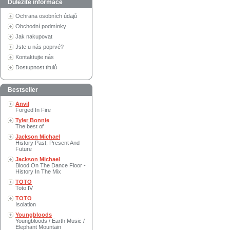
Důležité informace
Ochrana osobních údajů
Obchodní podmínky
Jak nakupovat
Jste u nás poprvé?
Kontaktujte nás
Dostupnost titulů
Bestseller
Anvil
Forged In Fire
Tyler Bonnie
The best of
Jackson Michael
History Past, Present And
Future
Jackson Michael
Blood On The Dance Floor -
History In The Mix
TOTO
Toto IV
TOTO
Isolation
Youngbloods
Youngbloods / Earth Music /
Elephant Mountain