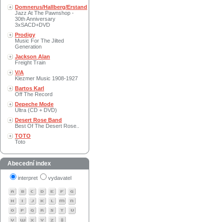
Domnerus/Hallberg/Erstand
Jazz At The Pawnshop -
30th Anniversary
3xSACD+DVD
Prodigy
Music For The Jilted
Generation
Jackson Alan
Freight Train
V/A
Klezmer Music 1908-1927
Bartos Karl
Off The Record
Depeche Mode
Ultra (CD + DVD)
Desert Rose Band
Best Of The Desert Rose..
TOTO
Toto
Abecední index
interpret
vydavatel