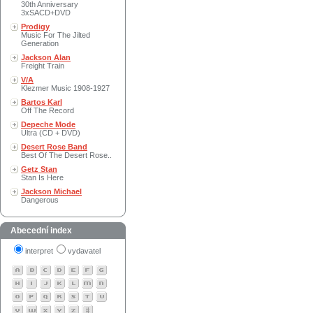
30th Anniversary
3xSACD+DVD
Prodigy
Music For The Jilted
Generation
Jackson Alan
Freight Train
V/A
Klezmer Music 1908-1927
Bartos Karl
Off The Record
Depeche Mode
Ultra (CD + DVD)
Desert Rose Band
Best Of The Desert Rose..
Getz Stan
Stan Is Here
Jackson Michael
Dangerous
Abecední index
interpret
vydavatel