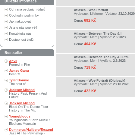
Důležité informace
Ochrana osobních údajů
Atlases - Woe Portrait
Vydavatel:
Lifeforce
| Vydáno:
23.10.2020
Obchodní podmínky
692 Kč
Cena:
Jak nakupovat
Jste u nás poprvé?
Kontaktujte nás
Atlases - Between The Day & I
Vydavatel:
Mem
| Vydáno:
2.6.2023
Dostupnost titulů
404 Kč
Cena:
Bestseller
Atlases - Between The Day & I Ltd.
Vydavatel:
Mem
| Vydáno:
2.6.2023
Anvil
Forged In Fire
719 Kč
Cena:
James Gang
Best Of
Tyler Bonnie
Atlases - Woe Portrait (Digipack)
The best of
Vydavatel:
Mem
| Vydáno:
23.10.2020
Jackson Michael
422 Kč
Cena:
History Past, Present And
Future
Jackson Michael
Blood On The Dance Floor -
History In The Mix
Youngbloods
Youngbloods / Earth Music /
Elephant Mountain
Domnerus/Hallberg/Erstand
Jazz At The Pawnshop -