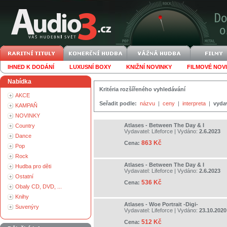
IHNED K DODÁNÍ
LUXUSNÍ BOXY
KNIŽNÍ NOVINKY
FILMOVÉ NOV
Nabídka
Kritéria rozšířeného vyhledávání
AKCE
Seřadit podle:
názvu
|
ceny
|
interpreta
|
vyda
KAMPAŇ
NOVINKY
Atlases - Between The Day & I
Country
Vydavatel:
Lifeforce
| Vydáno:
2.6.2023
Dance
863 Kč
Cena:
Pop
Rock
Atlases - Between The Day & I
Hudba pro děti
Vydavatel:
Lifeforce
| Vydáno:
2.6.2023
Ostatní
536 Kč
Cena:
Obaly CD, DVD, ...
Knihy
Atlases - Woe Portrait -Digi-
Suvenýry
Vydavatel:
Lifeforce
| Vydáno:
23.10.2020
512 Kč
Cena: