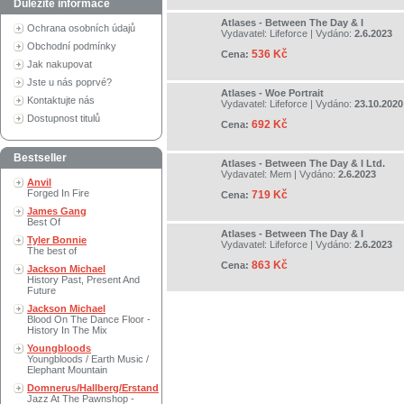
Důležité informace
Atlases - Between The Day & I
Ochrana osobních údajů
Vydavatel:
Lifeforce
| Vydáno:
2.6.2023
Obchodní podmínky
536 Kč
Cena:
Jak nakupovat
Jste u nás poprvé?
Atlases - Woe Portrait
Kontaktujte nás
Vydavatel:
Lifeforce
| Vydáno:
23.10.2020
Dostupnost titulů
692 Kč
Cena:
Bestseller
Atlases - Between The Day & I Ltd.
Vydavatel:
Mem
| Vydáno:
2.6.2023
Anvil
Forged In Fire
719 Kč
Cena:
James Gang
Best Of
Atlases - Between The Day & I
Tyler Bonnie
Vydavatel:
Lifeforce
| Vydáno:
2.6.2023
The best of
863 Kč
Cena:
Jackson Michael
History Past, Present And
Future
Jackson Michael
Blood On The Dance Floor -
History In The Mix
Youngbloods
Youngbloods / Earth Music /
Elephant Mountain
Domnerus/Hallberg/Erstand
Jazz At The Pawnshop -