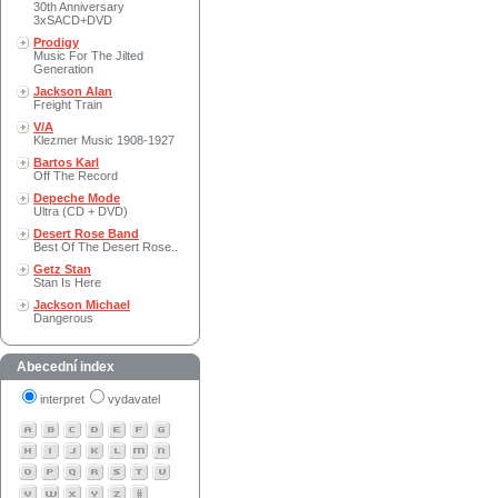
30th Anniversary
3xSACD+DVD
Prodigy
Music For The Jilted
Generation
Jackson Alan
Freight Train
V/A
Klezmer Music 1908-1927
Bartos Karl
Off The Record
Depeche Mode
Ultra (CD + DVD)
Desert Rose Band
Best Of The Desert Rose..
Getz Stan
Stan Is Here
Jackson Michael
Dangerous
Abecední index
interpret
vydavatel