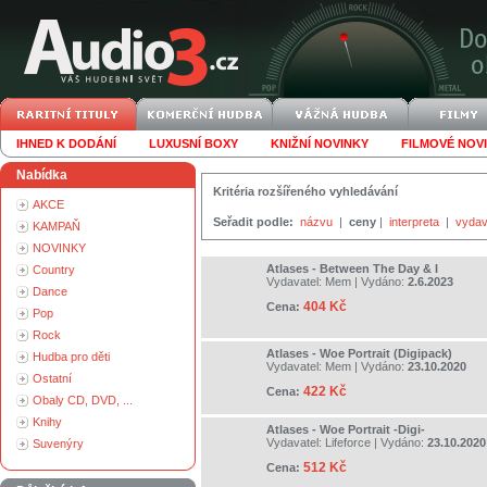
IHNED K DODÁNÍ
LUXUSNÍ BOXY
KNIŽNÍ NOVINKY
FILMOVÉ NOV
Nabídka
Kritéria rozšířeného vyhledávání
AKCE
Seřadit podle:
názvu
|
ceny
|
interpreta
|
vydav
KAMPAŇ
NOVINKY
Atlases - Between The Day & I
Country
Vydavatel:
Mem
| Vydáno:
2.6.2023
Dance
404 Kč
Cena:
Pop
Rock
Atlases - Woe Portrait (Digipack)
Hudba pro děti
Vydavatel:
Mem
| Vydáno:
23.10.2020
Ostatní
422 Kč
Cena:
Obaly CD, DVD, ...
Knihy
Atlases - Woe Portrait -Digi-
Vydavatel:
Lifeforce
| Vydáno:
23.10.2020
Suvenýry
512 Kč
Cena: