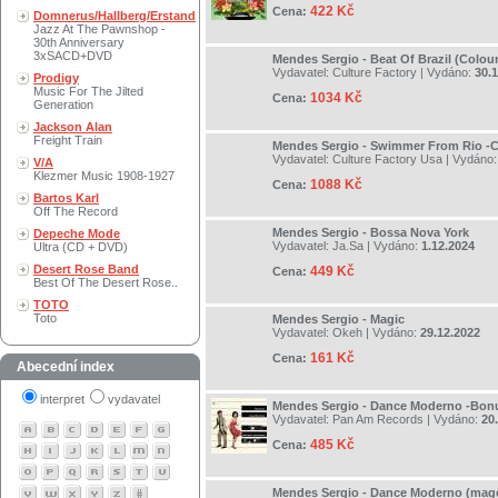
422 Kč
Cena:
Domnerus/Hallberg/Erstand
Jazz At The Pawnshop -
30th Anniversary
3xSACD+DVD
Mendes Sergio - Beat Of Brazil (Colou
Vydavatel:
Culture Factory
| Vydáno:
30.
Prodigy
Music For The Jilted
1034 Kč
Cena:
Generation
Jackson Alan
Freight Train
Mendes Sergio - Swimmer From Rio -
Vydavatel:
Culture Factory Usa
| Vydáno
V/A
Klezmer Music 1908-1927
1088 Kč
Cena:
Bartos Karl
Off The Record
Mendes Sergio - Bossa Nova York
Depeche Mode
Vydavatel:
Ja.Sa
| Vydáno:
1.12.2024
Ultra (CD + DVD)
Desert Rose Band
449 Kč
Cena:
Best Of The Desert Rose..
TOTO
Toto
Mendes Sergio - Magic
Vydavatel:
Okeh
| Vydáno:
29.12.2022
161 Kč
Cena:
Abecední index
interpret
vydavatel
Mendes Sergio - Dance Moderno -Bonu
Vydavatel:
Pan Am Records
| Vydáno:
20
485 Kč
Cena:
Mendes Sergio - Dance Moderno (mag