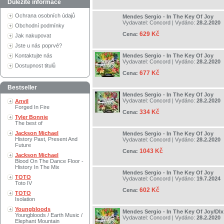
Důležité informace
Ochrana osobních údajů
Mendes Sergio - In The Key Of Joy
Vydavatel:
Concord
| Vydáno:
28.2.2020
Obchodní podmínky
629 Kč
Cena:
Jak nakupovat
Jste u nás poprvé?
Kontaktujte nás
Mendes Sergio - In The Key Of Joy
Vydavatel:
Concord
| Vydáno:
28.2.2020
Dostupnost titulů
677 Kč
Cena:
Bestseller
Mendes Sergio - In The Key Of Joy
Vydavatel:
Concord
| Vydáno:
28.2.2020
Anvil
Forged In Fire
334 Kč
Cena:
Tyler Bonnie
The best of
Jackson Michael
Mendes Sergio - In The Key Of Joy
History Past, Present And
Vydavatel:
Concord
| Vydáno:
28.2.2020
Future
1043 Kč
Cena:
Jackson Michael
Blood On The Dance Floor -
History In The Mix
Mendes Sergio - In The Key Of Joy
TOTO
Vydavatel:
Concord
| Vydáno:
19.7.2024
Toto IV
602 Kč
Cena:
TOTO
Isolation
Youngbloods
Mendes Sergio - In The Key Of Joy/Dlx
Youngbloods / Earth Music /
Vydavatel:
Concord
| Vydáno:
28.2.2020
Elephant Mountain