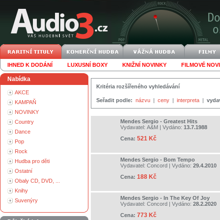
IHNED K DODÁNÍ
LUXUSNÍ BOXY
KNIŽNÍ NOVINKY
FILMOVÉ NOV
Nabídka
Kritéria rozšířeného vyhledávání
AKCE
Seřadit podle:
názvu
|
ceny
|
interpreta
|
vyda
KAMPAŇ
NOVINKY
Mendes Sergio - Greatest Hits
Country
Vydavatel:
A&M
| Vydáno:
13.7.1988
Dance
521 Kč
Cena:
Pop
Rock
Mendes Sergio - Bom Tempo
Hudba pro děti
Vydavatel:
Concord
| Vydáno:
29.4.2010
Ostatní
188 Kč
Cena:
Obaly CD, DVD, ...
Knihy
Mendes Sergio - In The Key Of Joy
Suvenýry
Vydavatel:
Concord
| Vydáno:
28.2.2020
773 Kč
Cena: