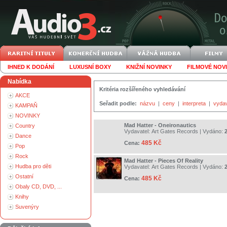
IHNED K DODÁNÍ
LUXUSNÍ BOXY
KNIŽNÍ NOVINKY
FILMOVÉ NOV
Nabídka
Kritéria rozšířeného vyhledávání
AKCE
Seřadit podle:
názvu
|
ceny
|
interpreta
|
vyda
KAMPAŇ
NOVINKY
Mad Hatter - Oneironautics
Country
Vydavatel:
Art Gates Records
| Vydáno:
Dance
485 Kč
Cena:
Pop
Rock
Mad Hatter - Pieces Of Reality
Hudba pro děti
Vydavatel:
Art Gates Records
| Vydáno:
Ostatní
485 Kč
Cena:
Obaly CD, DVD, ...
Knihy
Suvenýry