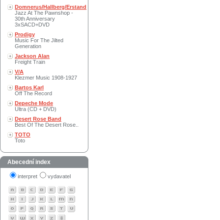
Domnerus/Hallberg/Erstand
Jazz At The Pawnshop -
30th Anniversary
3xSACD+DVD
Prodigy
Music For The Jilted
Generation
Jackson Alan
Freight Train
V/A
Klezmer Music 1908-1927
Bartos Karl
Off The Record
Depeche Mode
Ultra (CD + DVD)
Desert Rose Band
Best Of The Desert Rose..
TOTO
Toto
Abecední index
interpret
vydavatel