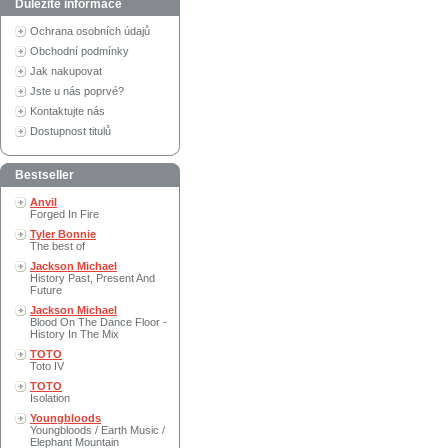
Důležité informace
Ochrana osobních údajů
Obchodní podmínky
Jak nakupovat
Jste u nás poprvé?
Kontaktujte nás
Dostupnost titulů
Bestseller
Anvil
Forged In Fire
Tyler Bonnie
The best of
Jackson Michael
History Past, Present And
Future
Jackson Michael
Blood On The Dance Floor -
History In The Mix
TOTO
Toto IV
TOTO
Isolation
Youngbloods
Youngbloods / Earth Music /
Elephant Mountain