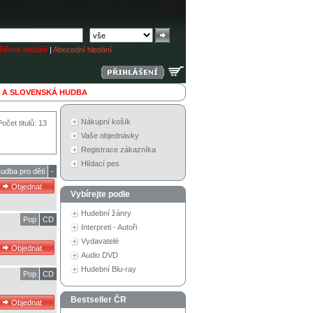
ířené hledání
|
Abecední hledání
 A SLOVENSKÁ HUDBA
Nákupní košík
Počet titulů: 13
Vaše objednávky
Registrace zákazníka
Hlídací pes
udba pro děti
-
Vybírejte podle
Hudební žánry
Pop
CD
Interpreti - Autoři
Vydavatelé
Audio DVD
Hudební Blu-ray
Pop
CD
Bestseller ČR