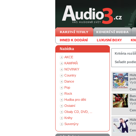
IHNED K DODÁNÍ
LUXUSNÍ BOXY
KN
Nabídka
Kritéria roz
AKCE
Seřadit podle
KAMPAŇ
NOVINKY
Hüb
Country
poh
Dance
Vyd
Pop
Cen
Rock
Bas
Hudba pro děti
Muz
Vyd
Ostatní
Cen
Obaly CD, DVD, ...
Knihy
Hüb
Vyd
Suvenýry
Cen