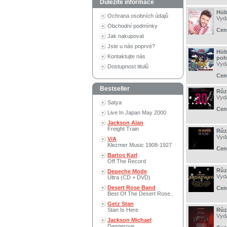
Důležité informace
Hüb
Ochrana osobních údajů
Vyd
Obchodní podmínky
Cen
Jak nakupovat
Jste u nás poprvé?
Hüb
Kontaktujte nás
poh
Vyd
Dostupnost titulů
Cen
Bestseller
Různ
Vyd
Satya
Cen
Live In Japan May 2000
Jackson Alan
Freight Train
Různ
Vyd
V/A
Klezmer Music 1908-1927
Cen
Bartos Karl
Off The Record
Růz
Depeche Mode
Vyd
Ultra (CD + DVD)
Desert Rose Band
Cen
Best Of The Desert Rose..
Getz Stan
Stan Is Here
Různ
Vyd
Jackson Michael
Dangerous