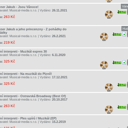
Ván
ner Jakub - Jsou Vánoce!
avatel:
Musical-media s.r.o.
| Vydáno:
26.11.2021
12%
263 Kč
a:
Hud
ner Jakub a jeho princenzny - Z pohádky do
ádky
12%
avatel:
Musical-media s.r.o.
| Vydáno:
26.2.2021
219 Kč
a:
í interpreti - Muzikál expres 30
avatel:
Musical-media s.r.o.
| Vydáno:
6.11.2020
325 Kč
a:
12%
í interpreti - Na muzikál do Plzně!
avatel:
Musical-media s.r.o.
| Vydáno:
17.12.2021
325 Kč
a:
12%
ní interpreti - Ostravská Broadway (Best Of)
avatel:
Musical-media s.r.o.
| Vydáno:
20.10.2017
263 Kč
a:
12%
í interpreti - Ples upírů / Muzikál (EP)
avatel:
Musical-media s.r.o.
| Vydáno:
15.2.2019