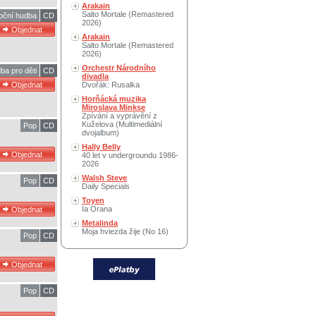
Arakain
Salto Mortale (Remastered
oční hudba
CD
2026)
Arakain
Salto Mortale (Remastered
2026)
Orchestr Národního
ba pro děti
CD
divadla
Dvořák: Rusalka
Horňácká muzika
Miroslava Minkse
Zpívání a vyprávění z
Kuželova (Multimediální
Pop
CD
dvojalbum)
Hally Belly
40 let v undergroundu 1986-
2026
Walsh Steve
Pop
CD
Daily Specials
Toyen
Ia Orana
Metalinda
Moja hviezda žije (No 16)
Pop
CD
Pop
CD