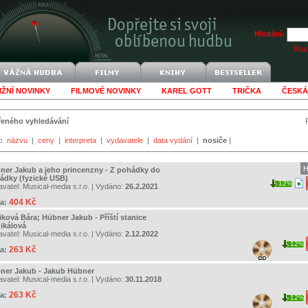
Hledání:
Rozš
IŽNÍ NOVINKY
FILMOVÉ NOVINKY
KAREL GOTT
TRIČKA
ČESKÁ
šířeného vyhledávání
:
názvu
|
ceny
|
interpreta
|
vydavatele
|
data vydání
|
nosiče
|
H
ner Jakub a jeho princenzny - Z pohádky do
ádky (fyzické USB)
12%
avatel:
Musical-media s.r.o.
| Vydáno:
26.2.2021
404 Kč
a:
iková Bára; Hübner Jakub - Příští stanice
ikálová
avatel:
Musical-media s.r.o.
| Vydáno:
2.12.2022
12%
263 Kč
a:
ner Jakub - Jakub Hübner
avatel:
Musical-media s.r.o.
| Vydáno:
30.11.2018
263 Kč
a:
12%