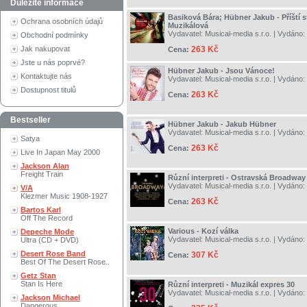
Důležité informace
Basiková Bára; Hübner Jakub - Příští s
Ochrana osobních údajů
Muzikálová
Vydavatel:
Musical-media s.r.o.
| Vydáno:
Obchodní podmínky
Jak nakupovat
263 Kč
Cena:
Jste u nás poprvé?
Hübner Jakub - Jsou Vánoce!
Kontaktujte nás
Vydavatel:
Musical-media s.r.o.
| Vydáno:
Dostupnost titulů
263 Kč
Cena:
Bestseller
Hübner Jakub - Jakub Hübner
Vydavatel:
Musical-media s.r.o.
| Vydáno:
Satya
263 Kč
Cena:
Live In Japan May 2000
Jackson Alan
Freight Train
Různí interpreti - Ostravská Broadway
Vydavatel:
Musical-media s.r.o.
| Vydáno:
V/A
Klezmer Music 1908-1927
263 Kč
Cena:
Bartos Karl
Off The Record
Various - Kozí válka
Depeche Mode
Vydavatel:
Musical-media s.r.o.
| Vydáno:
Ultra (CD + DVD)
Desert Rose Band
307 Kč
Cena:
Best Of The Desert Rose..
Getz Stan
Stan Is Here
Různí interpreti - Muzikál expres 30
Vydavatel:
Musical-media s.r.o.
| Vydáno:
Jackson Michael
Dangerous