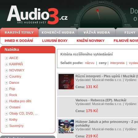
IHNED K DODÁNÍ
LUXUSNÍ BOXY
KNIŽNÍ NOVINKY
FILMOVÉ NOV
Nabídka
Kritéria rozšířeného vyhledávání
AKCE
Seřadit podle:
názvu
|
ceny
|
interpreta
|
vydav
KAMPAŇ
NOVINKY
Různí interpreti - Ples upírů / Muzikál 
Country
Vydavatel:
Musical-media s.r.o.
| Vydáno:
Dance
131 Kč
Cena:
Pop
Rock
Various - Rebecca (EP). Muzikál
Hudba pro děti
Vydavatel:
Musical-media s.r.o.
| Vydáno:
Ostatní
175 Kč
Cena:
Obaly CD, DVD, ...
Knihy
Hübner Jakub a jeho princenzny - Z 
pohádky
Suvenýry
Vydavatel:
Musical-media s.r.o.
| Vydáno:
219 Kč
Cena: