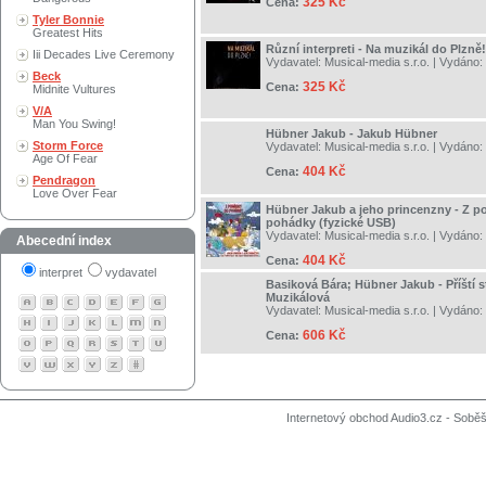
325 Kč
Cena:
Tyler Bonnie
Greatest Hits
Různí interpreti - Na muzikál do Plzně!
Iii Decades Live Ceremony
Vydavatel:
Musical-media s.r.o.
| Vydáno:
Beck
325 Kč
Cena:
Midnite Vultures
V/A
Man You Swing!
Hübner Jakub - Jakub Hübner
Storm Force
Vydavatel:
Musical-media s.r.o.
| Vydáno:
Age Of Fear
404 Kč
Cena:
Pendragon
Love Over Fear
Hübner Jakub a jeho princenzny - Z 
pohádky (fyzické USB)
Vydavatel:
Musical-media s.r.o.
| Vydáno:
Abecední index
404 Kč
Cena:
interpret
vydavatel
Basiková Bára; Hübner Jakub - Příští s
Muzikálová
Vydavatel:
Musical-media s.r.o.
| Vydáno:
606 Kč
Cena:
Internetový obchod Audio3.cz - Soběši