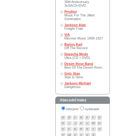
30th Anniversary
3xSACD+DVD
Prodigy
Music For The Jilted
Generation
Jackson Alan
Freight Train
V/A
Klezmer Music 1908-1927
Bartos Karl
Off The Record
Depeche Mode
Ultra (CD + DVD)
Desert Rose Band
Best Of The Desert Rose..
Getz Stan
Stan Is Here
Jackson Michael
Dangerous
Abecední index
interpret
vydavatel