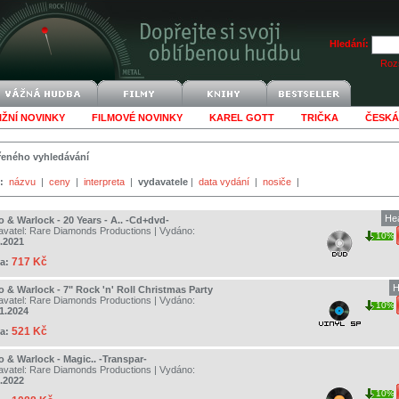
Hledání:
Rozš
IŽNÍ NOVINKY
FILMOVÉ NOVINKY
KAREL GOTT
TRIČKA
ČESKÁ
šířeného vyhledávání
:
názvu
|
ceny
|
interpreta
|
vydavatele
|
data vydání
|
nosiče
|
He
o & Warlock - 20 Years - A.. -Cd+dvd-
avatel:
Rare Diamonds Productions
| Vydáno:
10%
4.2021
717 Kč
a:
H
o & Warlock - 7" Rock 'n' Roll Christmas Party
avatel:
Rare Diamonds Productions
| Vydáno:
10%
11.2024
521 Kč
a:
o & Warlock - Magic.. -Transpar-
avatel:
Rare Diamonds Productions
| Vydáno:
3.2022
10%