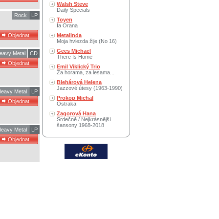
Walsh Steve
Daily Specials
Rock
LP
Toyen
Ia Orana
Metalinda
Moja hviezda žije (No 16)
Gees Michael
eavy Metal
CD
There Is Home
Emil Viklický Trio
Za horama, za lesama...
Blehárová Helena
Jazzové útesy (1963-1990)
eavy Metal
LP
Prokop Michal
Ostraka
Zagorová Hana
Srdečně / Nejkrásnější
šansony 1968-2018
eavy Metal
LP