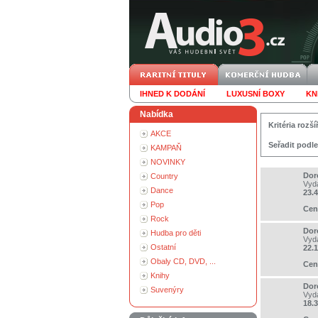
IHNED K DODÁNÍ
LUXUSNÍ BOXY
KN
Nabídka
Kritéria roz
AKCE
Seřadit podle
KAMPAŇ
NOVINKY
Dor
Country
Vyd
Dance
23.
Pop
Cen
Rock
Dor
Hudba pro děti
Vyd
Ostatní
22.
Obaly CD, DVD, ...
Cen
Knihy
Dor
Suvenýry
Vyd
18.