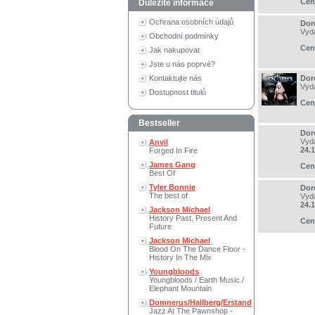
Cen
Důležité informace
Ochrana osobních údajů
Dor
Vyd
Obchodní podmínky
Cen
Jak nakupovat
Jste u nás poprvé?
Kontaktujte nás
Dor
Vyd
Dostupnost titulů
Cen
Bestseller
Dor
Vyd
Anvil
24.
Forged In Fire
James Gang
Cen
Best Of
Tyler Bonnie
Dor
The best of
Vyd
24.
Jackson Michael
History Past, Present And
Cen
Future
Jackson Michael
Blood On The Dance Floor -
History In The Mix
Youngbloods
Youngbloods / Earth Music /
Elephant Mountain
Domnerus/Hallberg/Erstand
Jazz At The Pawnshop -