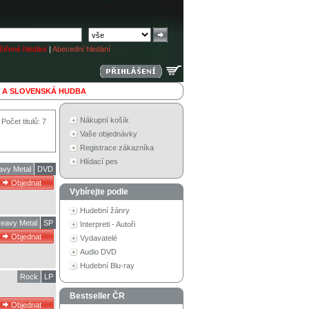
ířené hledání
|
Abecední hledání
 A SLOVENSKÁ HUDBA
Nákupní košík
Počet titulů: 7
Vaše objednávky
Registrace zákazníka
Hlídací pes
avy Metal
DVD
Vybírejte podle
Hudební žánry
eavy Metal
SP
Interpreti - Autoři
Vydavatelé
Audio DVD
Hudební Blu-ray
Rock
LP
Bestseller ČR