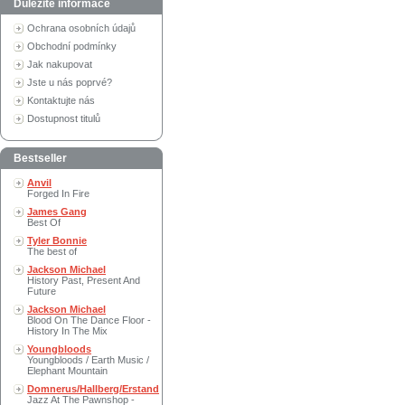
Důležité informace
Ochrana osobních údajů
Obchodní podmínky
Jak nakupovat
Jste u nás poprvé?
Kontaktujte nás
Dostupnost titulů
Bestseller
Anvil
Forged In Fire
James Gang
Best Of
Tyler Bonnie
The best of
Jackson Michael
History Past, Present And
Future
Jackson Michael
Blood On The Dance Floor -
History In The Mix
Youngbloods
Youngbloods / Earth Music /
Elephant Mountain
Domnerus/Hallberg/Erstand
Jazz At The Pawnshop -