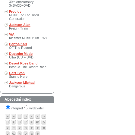
30th Anniversary
3xSACD+DVD
Prodigy
Music For The Jilted
Generation
Jackson Alan
Freight Train
V/A
Klezmer Music 1908-1927
Bartos Karl
Off The Record
Depeche Mode
Ultra (CD + DVD)
Desert Rose Band
Best Of The Desert Rose..
Getz Stan
Stan Is Here
Jackson Michael
Dangerous
Abecední index
interpret
vydavatel