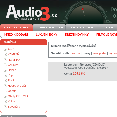
IHNED K DODÁNÍ
LUXUSNÍ BOXY
KNIŽNÍ NOVINKY
FILMOVÉ NOV
Nabídka
Kritéria rozšířeného vyhledávání
AKCE
Seřadit podle:
názvu
|
ceny
|
interpreta
|
vydav
KAMPAŇ
NOVINKY
Lovendor - Re:start (CD+DVD)
Country
Vydavatel:
Cbs
| Vydáno:
6.9.2017
Dance
1071 Kč
Cena:
Pop
Rock
Hudba pro děti
Ostatní
Obaly CD, DVD, ...
Knihy
Suvenýry