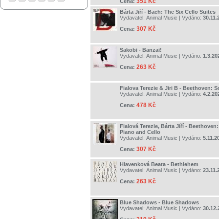
351 Kč
Cena:
Bárta Jiří - Bach: The Six Cello Suites
Vydavatel:
Animal Music
| Vydáno:
30.11.
307 Kč
Cena:
Sakobi - Banzai!
Vydavatel:
Animal Music
| Vydáno:
1.3.20
263 Kč
Cena:
Fialova Terezie & Jiri B - Beethoven: S
Vydavatel:
Animal Music
| Vydáno:
4.2.20
478 Kč
Cena:
Fialová Terezie, Bárta Jiří - Beethoven
Piano and Cello
Vydavatel:
Animal Music
| Vydáno:
5.11.2
307 Kč
Cena:
Hlavenková Beata - Bethlehem
Vydavatel:
Animal Music
| Vydáno:
23.11.
263 Kč
Cena:
Blue Shadows - Blue Shadows
Vydavatel:
Animal Music
| Vydáno:
30.12.