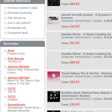
Důležité informace
694 Kč
Cena:
Ochrana osobních údajů
Obchodní podmínky
Jaromír Honzák Quartet - A Question T
Jak nakupovat
Answers
Vydavatel:
Animal Music
| Vydáno:
1.10.2
Jste u nás poprvé?
224 Kč
Cena:
Kontaktujte nás
Dostupnost titulů
Havelka Václav - A Snake Crawling Up
Vydavatel:
Animal Music
| Vydáno:
31.5.2
351 Kč
Cena:
Bestseller
Anvil
Forged In Fire
Havelka Václav - A Snake Crawling Up
Vydavatel:
Animal Music
| Vydáno:
31.5.2
Tyler Bonnie
The best of
606 Kč
Cena:
Jackson Michael
History Past, Present And
Future
Tomáš Sýkora Trio & Aid Kid - Alchem
Vydavatel:
Animal Music
| Vydáno:
9.6.20
Jackson Michael
Blood On The Dance Floor -
263 Kč
Cena:
History In The Mix
TOTO
Toto IV
Dorůžka David, Wyleżoł Piotr, Ballard J
Andromeda's Mystery
TOTO
Vydavatel:
Animal Music
| Vydáno:
23.6.2
Isolation
219 Kč
Youngbloods
Cena:
Youngbloods / Earth Music /
Elephant Mountain