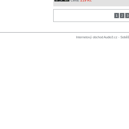
219 Kč
Cena:
1
2
3
Internetový obchod Audio3.cz - Soběši