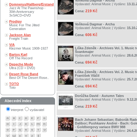
Voňková Dagmar - Archa
Vydavatel:
Animal Music
| Vydáno:
13.11.
Domnerus/Hallberg/Erstand
Jazz At The Pawnshop -
219 Kč
Cena:
30th Anniversary
3xSACD+DVD
Prodigy
Voňková Dagmar - Archa
Music For The Jilted
Vydavatel:
Animal Music
| Vydáno:
15.10.
Generation
606 Kč
Jackson Alan
Cena:
Freight Train
V/A
Liška Zdeněk - Archives Vol. 1. Music 
Klezmer Music 1908-1927
Švankmajer
Bartos Karl
Vydavatel:
Animal Music
| Vydáno:
28.6.2
Off The Record
694 Kč
Cena:
Depeche Mode
Ultra (CD + DVD)
Liška Zdeněk - Archives Vol. 2. Music 
Desert Rose Band
František Vláčil
Best Of The Desert Rose..
Vydavatel:
Animal Music
| Vydáno:
25.7.2
TOTO
694 Kč
Cena:
Toto
Dorůžka David - Autumn Tales
Vydavatel:
Animal Music
| Vydáno:
9.12.2
Abecední index
219 Kč
Cena:
interpret
vydavatel
Bach Johann Sebastian; Baborák Rade
Dalibor; Pushkarev Andrei - Bach: Gol
- Goldbergovy variace BWV 988
Vydavatel:
Animal Music
| Vydáno:
24.4.2