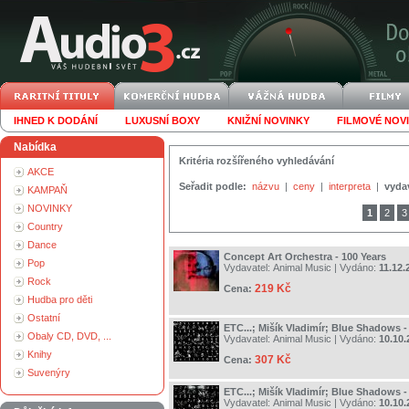
IHNED K DODÁNÍ
LUXUSNÍ BOXY
KNIŽNÍ NOVINKY
FILMOVÉ NOV
Nabídka
Kritéria rozšířeného vyhledávání
AKCE
Seřadit podle:
názvu
|
ceny
|
interpreta
|
vyda
KAMPAŇ
NOVINKY
1
2
3
Country
Dance
Concept Art Orchestra - 100 Years
Pop
Vydavatel:
Animal Music
| Vydáno:
11.12.
Rock
219 Kč
Cena:
Hudba pro děti
Ostatní
ETC...; Mišík Vladimír; Blue Shadows -
Obaly CD, DVD, ...
Vydavatel:
Animal Music
| Vydáno:
10.10.
Knihy
307 Kč
Cena:
Suvenýry
ETC...; Mišík Vladimír; Blue Shadows -
Vydavatel:
Animal Music
| Vydáno:
10.10.