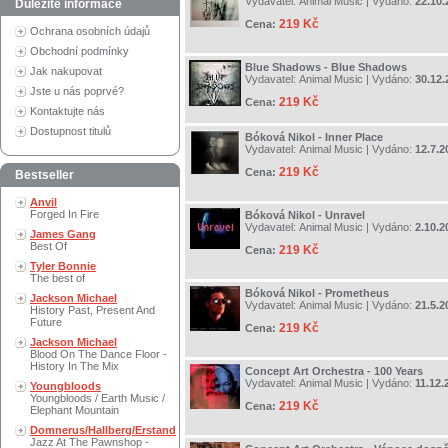
Vydavatel:
Animal Music
| Vydáno:
22.10.
Důležité informace
219 Kč
Cena:
Ochrana osobních údajů
Obchodní podmínky
Blue Shadows - Blue Shadows
Jak nakupovat
Vydavatel:
Animal Music
| Vydáno:
30.12.
Jste u nás poprvé?
219 Kč
Cena:
Kontaktujte nás
Dostupnost titulů
Bóková Nikol - Inner Place
Vydavatel:
Animal Music
| Vydáno:
12.7.2
219 Kč
Cena:
Bestseller
Anvil
Forged In Fire
Bóková Nikol - Unravel
Vydavatel:
Animal Music
| Vydáno:
2.10.2
James Gang
Best Of
219 Kč
Cena:
Tyler Bonnie
The best of
Bóková Nikol - Prometheus
Jackson Michael
Vydavatel:
Animal Music
| Vydáno:
21.5.2
History Past, Present And
Future
219 Kč
Cena:
Jackson Michael
Blood On The Dance Floor -
History In The Mix
Concept Art Orchestra - 100 Years
Vydavatel:
Animal Music
| Vydáno:
11.12.
Youngbloods
Youngbloods / Earth Music /
219 Kč
Cena:
Elephant Mountain
Domnerus/Hallberg/Erstand
Jazz At The Pawnshop -