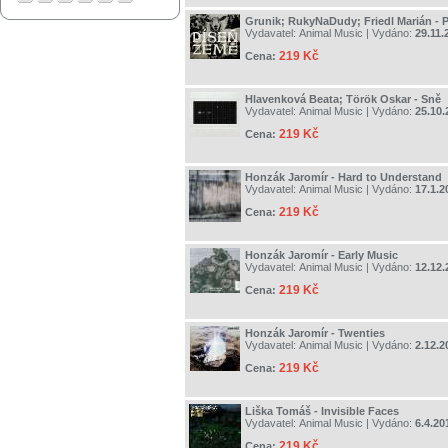
Grunik; RukyNaDudy; Friedl Marián - 
Vydavatel:
Animal Music
| Vydáno:
29.11.
219 Kč
Cena:
Hlavenková Beata; Török Oskar - Sně
Vydavatel:
Animal Music
| Vydáno:
25.10.
219 Kč
Cena:
Honzák Jaromír - Hard to Understand
Vydavatel:
Animal Music
| Vydáno:
17.1.2
219 Kč
Cena:
Honzák Jaromír - Early Music
Vydavatel:
Animal Music
| Vydáno:
12.12.
219 Kč
Cena:
Honzák Jaromír - Twenties
Vydavatel:
Animal Music
| Vydáno:
2.12.2
219 Kč
Cena:
Liška Tomáš - Invisible Faces
Vydavatel:
Animal Music
| Vydáno:
6.4.20
219 Kč
Cena: