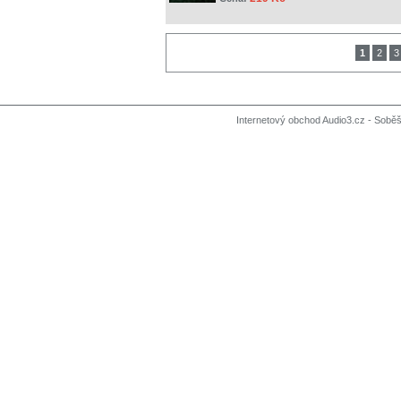
1
2
3
Internetový obchod Audio3.cz - Soběši