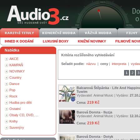
IHNED K DODÁNÍ
LUXUSNÍ BOXY
KNIŽNÍ NOVINKY
FILMOVÉ NOV
Nabídka
Kritéria rozšířeného vyhledávání
AKCE
Seřadit podle:
názvu
|
ceny
|
interpreta
|
vydav
KAMPAŇ
NOVINKY
1
2
3
Country
Dance
Balcarová Štěpánka - Life And Happin
Pop
Tuwim
Vydavatel:
Animal Music
| Vydáno:
27.10.
Rock
219 Kč
Hudba pro děti
Cena:
Ostatní
Barová Dorota - Iluzja
Obaly CD, DVD, ...
Vydavatel:
Animal Music
| Vydáno:
12.10.
Knihy
219 Kč
Cena:
Suvenýry
Barová Dorota - Dotyk