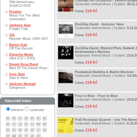
Concept Art Orchestra - Vánoce dosp
30th Anniversary
Vydavatel:
Animal Music
| Vydáno:
30.11.
3xSACD+DVD
219 Kč
Cena:
Prodigy
Music For The Jilted
Generation
Dorůžka David - Autumn Tales
Jackson Alan
Vydavatel:
Animal Music
| Vydáno:
9.12.2
Freight Train
219 Kč
V/A
Cena:
Klezmer Music 1908-1927
Bartos Karl
Dorůžka David, Wyleżoł Piotr, Ballard J
Off The Record
Andromeda's Mystery
Depeche Mode
Vydavatel:
Animal Music
| Vydáno:
23.6.2
Ultra (CD + DVD)
219 Kč
Cena:
Desert Rose Band
Best Of The Desert Rose..
Foukalová Markéta & Martin Brunner - 
Getz Stan
Vydavatel:
Animal Music
| Vydáno:
3.6.20
Stan Is Here
219 Kč
Cena:
Jackson Michael
Dangerous
Four in Blue - Four in Blue
Vydavatel:
Animal Music
| Vydáno:
20.8.2
Abecední index
219 Kč
Cena:
interpret
vydavatel
Fraš Rostislav Quartet - Use The Mom
Vydavatel:
Animal Music
| Vydáno:
6.10.2
219 Kč
Cena: